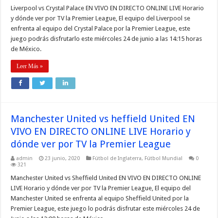
Liverpool vs Crystal Palace EN VIVO EN DIRECTO ONLINE LIVE Horario
y dónde ver por TV la Premier League, El equipo del Liverpool se
enfrenta al equipo del Crystal Palace por la Premier League, este
juego podrás disfrutarlo este miércoles 24 de junio a las 14:15 horas
de México.
Leer Más »
Manchester United vs heffield United EN
VIVO EN DIRECTO ONLINE LIVE Horario y
dónde ver por TV la Premier League
admin
23 junio, 2020
Fútbol de Inglaterra
,
Fútbol Mundial
0
321
Manchester United vs Sheffield United EN VIVO EN DIRECTO ONLINE
LIVE Horario y dónde ver por TV la Premier League, El equipo del
Manchester United se enfrenta al equipo Sheffield United por la
Premier League, este juego lo podrás disfrutar este miércoles 24 de