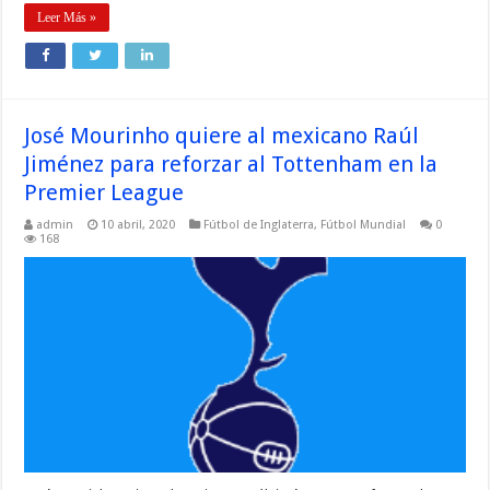
Leer Más »
José Mourinho quiere al mexicano Raúl
Jiménez para reforzar al Tottenham en la
Premier League
admin
10 abril, 2020
Fútbol de Inglaterra
,
Fútbol Mundial
0
168