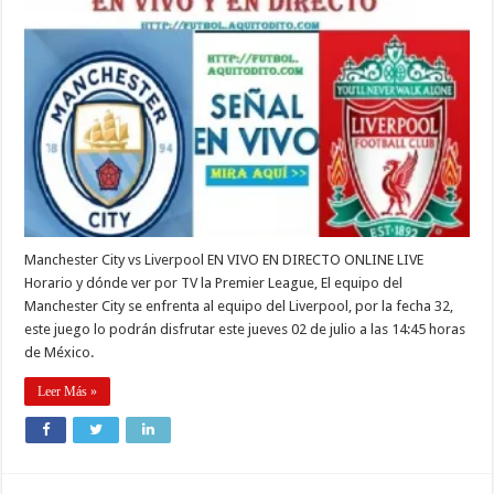
Manchester City vs Liverpool EN VIVO EN DIRECTO ONLINE LIVE
Horario y dónde ver por TV la Premier League, El equipo del
Manchester City se enfrenta al equipo del Liverpool, por la fecha 32,
este juego lo podrán disfrutar este jueves 02 de julio a las 14:45 horas
de México.
Leer Más »