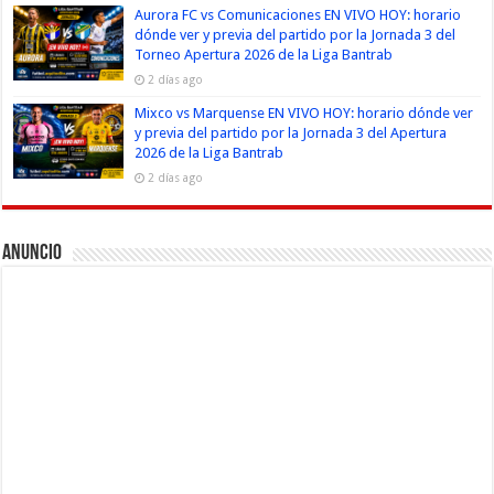
Aurora FC vs Comunicaciones EN VIVO HOY: horario
dónde ver y previa del partido por la Jornada 3 del
Torneo Apertura 2026 de la Liga Bantrab
2 días ago
Mixco vs Marquense EN VIVO HOY: horario dónde ver
y previa del partido por la Jornada 3 del Apertura
2026 de la Liga Bantrab
2 días ago
Anuncio