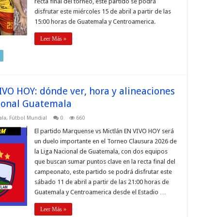
recta final del torneo, este partido se podrá
disfrutar este miércoles 15 de abril a partir de las
15:00 horas de Guatemala y Centroamerica.
Leer Más »
VO HOY: dónde ver, hora y alineaciones
cional Guatemala
ala
,
Fútbol Mundial
0
660
El partido Marquense vs Mictlán EN VIVO HOY será
un duelo importante en el Torneo Clausura 2026 de
la Liga Nacional de Guatemala, con dos equipos
que buscan sumar puntos clave en la recta final del
campeonato, este partido se podrá disfrutar este
sábado 11 de abril a partir de las 21:00 horas de
Guatemala y Centroamerica desde el Estadio …
Leer Más »