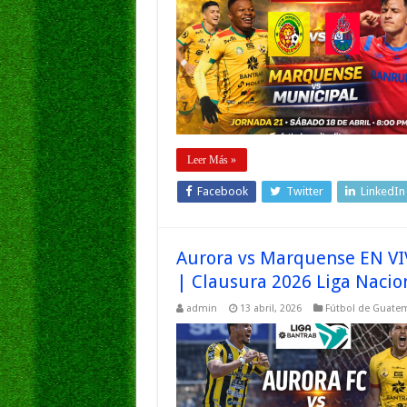
Leer Más »
Facebook
Twitter
LinkedIn
Aurora vs Marquense EN VIV
| Clausura 2026 Liga Naci
admin
13 abril, 2026
Fútbol de Guate