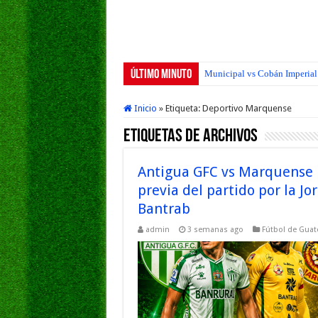
Último Minuto
Municipal vs Cobán Imperial 
San Pedro FC vs Suchitepéque
Inicio
»
Etiqueta:
Deportivo Marquense
Etiquetas de Archivos
Antigua GFC vs Marquense E
previa del partido por la Jo
Bantrab
admin
3 semanas ago
Fútbol de Gua