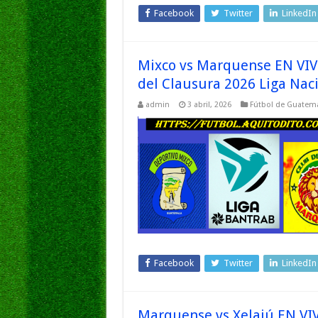
Facebook
Twitter
LinkedIn
Mixco vs Marquense EN VIVO
del Clausura 2026 Liga Na
admin
3 abril, 2026
Fútbol de Guatem
Facebook
Twitter
LinkedIn
Marquense vs Xelajú EN VIVO