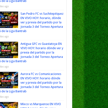
 de la Liga Bantrab
días ago
San Pedro FC vs Suchitepéquez
EN VIVO HOY: horario, dónde
ver y previa del partido por la
Jornada 3 del Torneo Apertura
 de la Liga Bantrab
días ago
Antigua GFC vs Guastatoya EN
VIVO HOY: horario dónde ver y
previa del partido por la
Jornada 3 del Torneo Apertura
 de la Liga Bantrab
días ago
Aurora FC vs Comunicaciones
EN VIVO HOY: horario dónde
ver y previa del partido por la
Jornada 3 del Torneo Apertura
 de la Liga Bantrab
días ago
Mixco vs Marquense EN VIVO