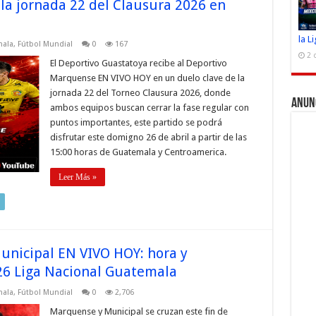
 la jornada 22 del Clausura 2026 en
la L
mala
,
Fútbol Mundial
0
167
2 
El Deportivo Guastatoya recibe al Deportivo
Marquense EN VIVO HOY en un duelo clave de la
jornada 22 del Torneo Clausura 2026, donde
Anun
ambos equipos buscan cerrar la fase regular con
puntos importantes, este partido se podrá
disfrutar este domigno 26 de abril a partir de las
15:00 horas de Guatemala y Centroamerica.
Leer Más »
nicipal EN VIVO HOY: hora y
26 Liga Nacional Guatemala
mala
,
Fútbol Mundial
0
2,706
Marquense y Municipal se cruzan este fin de