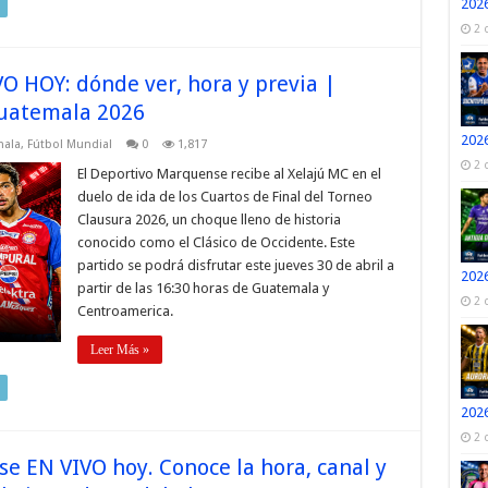
2026
2 
O HOY: dónde ver, hora y previa |
Guatemala 2026
2026
mala
,
Fútbol Mundial
0
1,817
2 
El Deportivo Marquense recibe al Xelajú MC en el
duelo de ida de los Cuartos de Final del Torneo
Clausura 2026, un choque lleno de historia
conocido como el Clásico de Occidente. Este
partido se podrá disfrutar este jueves 30 de abril a
2026
partir de las 16:30 horas de Guatemala y
2 
Centroamerica.
Leer Más »
2026
2 
e EN VIVO hoy. Conoce la hora, canal y