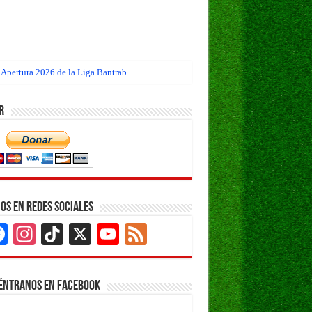
 Apertura 2026 de la Liga Bantrab
eo Apertura 2026 de la Liga Bantrab
r
os en Redes Sociales
Facebook
Instagram
TikTok
X
YouTube
Feed
Channel
éntranos en Facebook