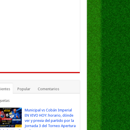
ientes
Popular
Comentarios
quetas
Municipal vs Cobán Imperial
EN VIVO HOY: horario, dónde
ver y previa del partido por la
Jornada 3 del Torneo Apertura