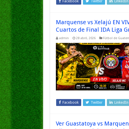
Facebook
Twitter
LinkedIn
Marquense vs Xelajú EN VIV
Cuartos de Final IDA Liga 
admin
28 abril, 2026
Fútbol de Guate
Facebook
Twitter
LinkedIn
Ver Guastatoya vs Marquens