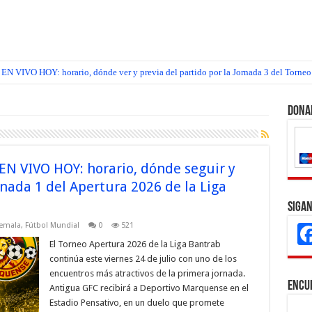
EN VIVO HOY: horario, dónde ver y previa del partido por la Jornada 3 del Torneo
z EN VIVO HOY: horario, dónde ver y previa del partido por la Jornada 3 del Torn
Dona
N VIVO HOY: horario, dónde seguir y
rnada 1 del Apertura 2026 de la Liga
Sigan
temala
,
Fútbol Mundial
0
521
El Torneo Apertura 2026 de la Liga Bantrab
continúa este viernes 24 de julio con uno de los
encuentros más atractivos de la primera jornada.
Encu
Antigua GFC recibirá a Deportivo Marquense en el
Estadio Pensativo, en un duelo que promete