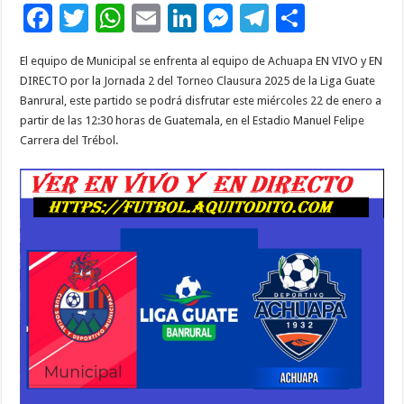
F
T
W
E
Li
M
T
C
ac
wi
h
m
n
es
el
o
El equipo de Municipal se enfrenta al equipo de Achuapa EN VIVO y EN
e
tt
at
ai
k
se
e
m
DIRECTO por la Jornada 2 del Torneo Clausura 2025 de la Liga Guate
b
er
sA
l
e
n
gr
p
Banrural, este partido se podrá disfrutar este miércoles 22 de enero a
partir de las 12:30 horas de Guatemala, en el Estadio Manuel Felipe
o
p
dI
g
a
ar
Carrera del Trébol.
o
p
n
er
m
ti
k
r