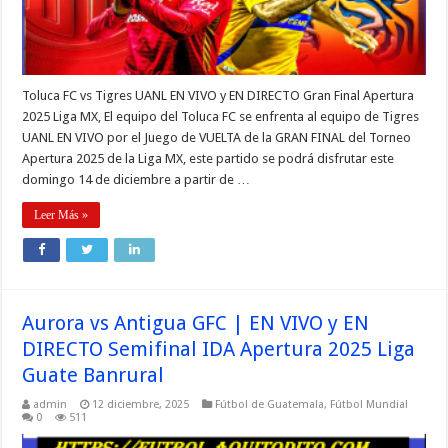
Toluca FC vs Tigres UANL EN VIVO y EN DIRECTO Gran Final Apertura
2025 Liga MX, El equipo del Toluca FC se enfrenta al equipo de Tigres
UANL EN VIVO por el Juego de VUELTA de la GRAN FINAL del Torneo
Apertura 2025 de la Liga MX, este partido se podrá disfrutar este
domingo 14 de diciembre a partir de …
Leer Más »
Aurora vs Antigua GFC | EN VIVO y EN
DIRECTO Semifinal IDA Apertura 2025 Liga
Guate Banrural
admin
12 diciembre, 2025
Fútbol de Guatemala
,
Fútbol Mundial
0
511