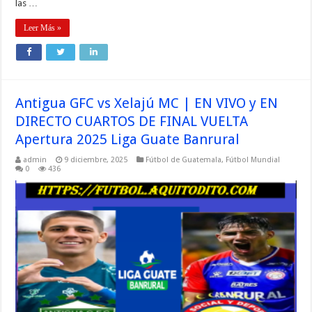
las …
Leer Más »
Antigua GFC vs Xelajú MC | EN VIVO y EN
DIRECTO CUARTOS DE FINAL VUELTA
Apertura 2025 Liga Guate Banrural
admin
9 diciembre, 2025
Fútbol de Guatemala
,
Fútbol Mundial
0
436