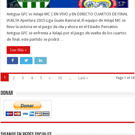
Antigua GFC vs Xelajú MC | EN VIVO y EN DIRECTO CUARTOS DE FINAL
VUELTA Apertura 2025 Liga Guate Banrural, El equipo de Xelajú MC se
llevo la victoria en el juego de ida y ahora en el Estadio Pensativo
Antigua GFC se enfrenta a Xelajú por el juego de vuelta de los cuartos
de final, este partido se podrá …
Leer Más »
1
2
3
4
5
»
10
...
Last »
Page 1 of 18
Donar
Siganos en Redes Sociales