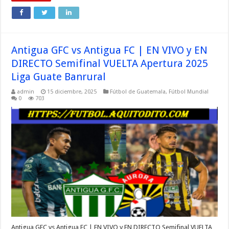
Antigua GFC vs Antigua FC | EN VIVO y EN
DIRECTO Semifinal VUELTA Apertura 2025
Liga Guate Banrural
admin
15 diciembre, 2025
Fútbol de Guatemala
,
Fútbol Mundial
0
703
Antigua GFC vs Antigua FC | EN VIVO y EN DIRECTO Semifinal VUELTA