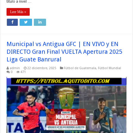
título a nivel …
Leer Más »
Municipal vs Antigua GFC | EN VIVO y EN
DIRECTO Gran Final VUELTA Apertura 2025
Liga Guate Banrural
admin
22 diciembre, 2025
Fútbol de Guatemala
,
Fútbol Mundial
0
471