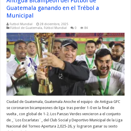
Antigua Bicampeón del Fútbol de
Guatemala ganando en el Trébol a
Municipal
Futbol Mundial
28 diciembre, 2025
Fútbol de Guatemala
,
Fútbol Mundial
0
84
Ciudad de Guatemala, Guatemala Anoche el equipo de Antigua GFC
se coronaron bicampeones de liga tras perder 1-0 en la final de
vuelta , con global de 1-2. Los Panzas Verdes vencieron a el conjunto
de _¨Los Escarlatas¨_ del Club Social y Deportivo Municipal de la Liga
Nacional del Torneo Apertura 2,025-26, y lograron ganar su sexto