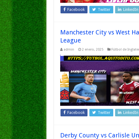
Facebook
Twitter
LinkedIn
Manchester City vs West H
League
admin
2 enero, 2025
Fútbol de Inglate
Facebook
Twitter
LinkedIn
Derby County vs Carlisle U