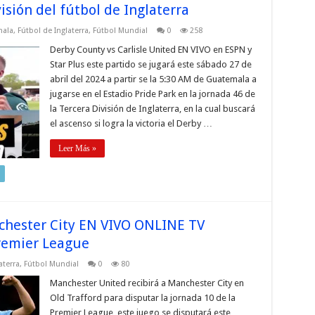
isión del fútbol de Inglaterra
mala
,
Fútbol de Inglaterra
,
Fútbol Mundial
0
258
Derby County vs Carlisle United EN VIVO en ESPN y
Star Plus este partido se jugará este sábado 27 de
abril del 2024 a partir se la 5:30 AM de Guatemala a
jugarse en el Estadio Pride Park en la jornada 46 de
la Tercera División de Inglaterra, en la cual buscará
el ascenso si logra la victoria el Derby …
Leer Más »
chester City EN VIVO ONLINE TV
remier League
aterra
,
Fútbol Mundial
0
80
Manchester United recibirá a Manchester City en
Old Trafford para disputar la jornada 10 de la
Premier League, este juego se disputará este