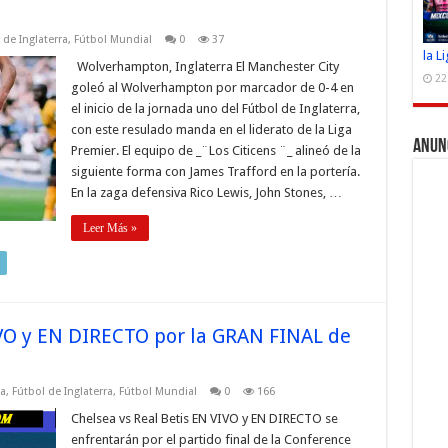
 de Inglaterra
,
Fútbol Mundial
0
37
la L
Wolverhampton, Inglaterra El Manchester City
22
goleó al Wolverhampton por marcador de 0-4 en
el inicio de la jornada uno del Fútbol de Inglaterra,
con este resulado manda en el liderato de la Liga
Anun
Premier. El equipo de _¨Los Citicens ¨_ alineó de la
siguiente forma con James Trafford en la portería.
En la zaga defensiva Rico Lewis, John Stones, …
Leer Más »
IVO y EN DIRECTO por la GRAN FINAL de
a
,
Fútbol de Inglaterra
,
Fútbol Mundial
0
166
Chelsea vs Real Betis EN VIVO y EN DIRECTO se
enfrentarán por el partido final de la Conference