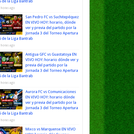
 de la Liga Bantrab
 horas ago
San Pedro FC vs Suchitepéquez
EN VIVO HOY: horario, dónde
ver y previa del partido por la
Jornada 3 del Torneo Apertura
 de la Liga Bantrab
 horas ago
Antigua GFC vs Guastatoya EN
VIVO HOY: horario dónde ver y
previa del partido por la
Jornada 3 del Torneo Apertura
 de la Liga Bantrab
 horas ago
Aurora FC vs Comunicaciones
EN VIVO HOY: horario dónde
ver y previa del partido por la
Jornada 3 del Torneo Apertura
 de la Liga Bantrab
 horas ago
Mixco vs Marquense EN VIVO