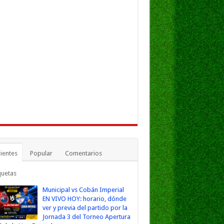
ientes
Popular
Comentarios
quetas
Municipal vs Cobán Imperial
EN VIVO HOY: horario, dónde
ver y previa del partido por la
Jornada 3 del Torneo Apertura