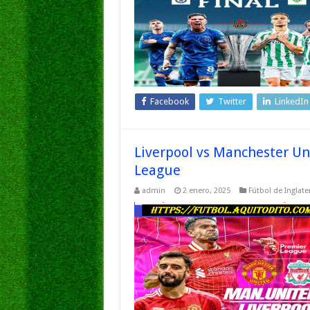
Facebook
Twitter
LinkedIn
Liverpool vs Manchester U
League
admin
2 enero, 2025
Fútbol de Inglate