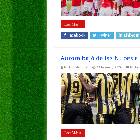
Leer Más »
Facebook
Twitter
LinkedIn
Aurora bajó de las Nubes 
Futbol Mundial
23 febrero, 2026
Fútbol
Leer Más »