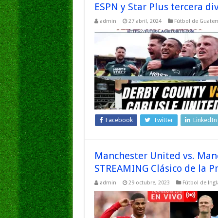
ESPN y Star Plus tercera div
admin
27 abril, 2024
Fútbol de Guate
Facebook
Twitter
LinkedIn
Manchester United vs. Man
STREAMING Clásico de la P
admin
29 octubre, 2023
Fútbol de Ingl