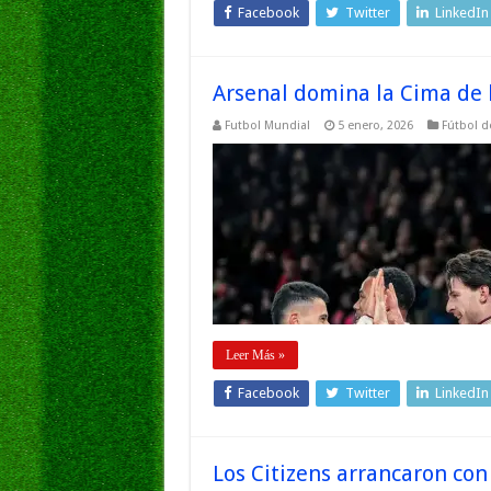
Facebook
Twitter
LinkedIn
Arsenal domina la Cima de 
Futbol Mundial
5 enero, 2026
Fútbol de
Leer Más »
Facebook
Twitter
LinkedIn
Los Citizens arrancaron co