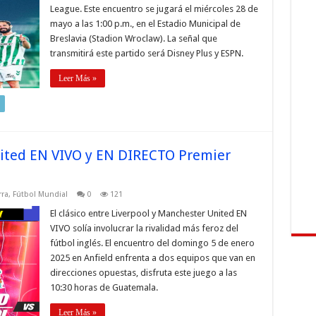
League. Este encuentro se jugará el miércoles 28 de
mayo a las 1:00 p.m., en el Estadio Municipal de
Breslavia (Stadion Wroclaw). La señal que
transmitirá este partido será Disney Plus y ESPN.
Leer Más »
nited EN VIVO y EN DIRECTO Premier
rra
,
Fútbol Mundial
0
121
El clásico entre Liverpool y Manchester United EN
VIVO solía involucrar la rivalidad más feroz del
fútbol inglés. El encuentro del domingo 5 de enero
2025 en Anfield enfrenta a dos equipos que van en
direcciones opuestas, disfruta este juego a las
10:30 horas de Guatemala.
Leer Más »