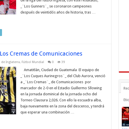
de la liga del fútbol inglesa, con este resultado,
_¨Los Gunners¨_ se coronaron campeones
después de veintidós años de historia, tras …
a Los Cremas de Comunicaciones
 de Inglaterra
,
Fútbol Mundial
0
39
Amatitlán, Ciudad de Guatemala El equipo de
_¨Los Cuques Aurinegros¨_ del Club Aurora, venció
a _¨Los Cremas¨_ de Comunicaciones por
marcador de 2-0 en el Estadio Guillermo Sllowing
Rec
en la jornada dominical de la jornada ocho del
Eti
Torneo Clausura 2,026. Con ello la escuadra alba,
baja nuevamente en la zona del descenso, y tendrá
que esperar una combinación …