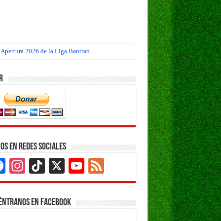
 Apertura 2026 de la Liga Bantrab
r
os en Redes Sociales
Facebook
Instagram
TikTok
X
YouTube
Feed
Channel
éntranos en Facebook