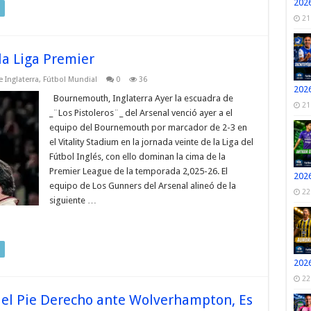
2026
21
la Liga Premier
 Inglaterra
,
Fútbol Mundial
0
36
2026
Bournemouth, Inglaterra Ayer la escuadra de
21
_¨Los Pistoleros¨_ del Arsenal venció ayer a el
equipo del Bournemouth por marcador de 2-3 en
el Vitality Stadium en la jornada veinte de la Liga del
Fútbol Inglés, con ello dominan la cima de la
Premier League de la temporada 2,025-26. El
2026
equipo de Los Gunners del Arsenal alineó de la
22
siguiente …
2026
22
n el Pie Derecho ante Wolverhampton, Es