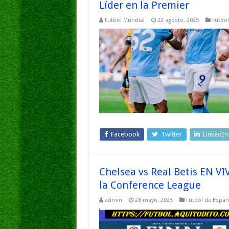
Líder en la Premier
Futbol Mundial
22 agosto, 2025
Fútbol
Facebook
Twitter
LinkedIn
Chelsea vs Real Betis EN V
la Conference League
admin
28 mayo, 2025
Fútbol de Españ