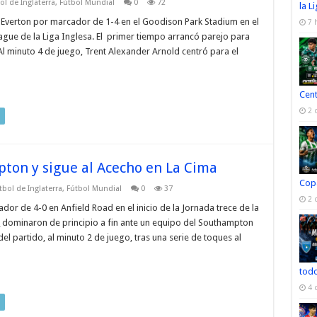
ol de Inglaterra
,
Fútbol Mundial
0
72
la L
 Everton por marcador de 1-4 en el Goodison Park Stadium en el
7 
eague de la Liga Inglesa. El primer tiempo arrancó parejo para
Al minuto 4 de juego, Trent Alexander Arnold centró para el
Cen
2 
pton y sigue al Acecho en La Cima
Cop
tbol de Inglaterra
,
Fútbol Mundial
0
37
2 
or de 4-0 en Anfield Road en el inicio de la Jornada trece de la
_ dominaron de principio a fin ante un equipo del Southampton
del partido, al minuto 2 de juego, tras una serie de toques al
todo
4 