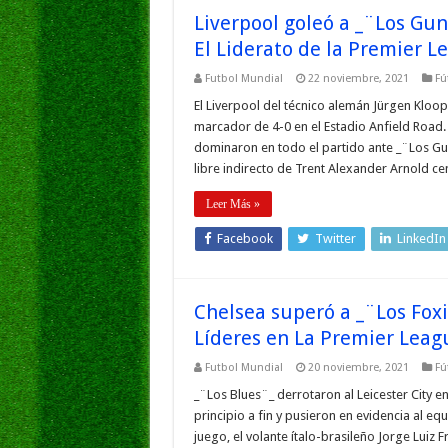
Liverpool goleó a _¨Los Gun
El Liderato de la Premier L
Futbol Mundial
22 noviembre, 2021
Fú
El Liverpool del técnico alemán Jürgen Kloop
marcador de 4-0 en el Estadio Anfield Road.
dominaron en todo el partido ante _¨Los Gunn
libre indirecto de Trent Alexander Arnold c
Leer Más »
Facebook
Twitter
LinkedIn
Chelsea superó a _¨Los Foxi
Líderes en La Premier Leag
Futbol Mundial
20 noviembre, 2021
Fú
_¨Los Blues¨_ derrotaron al Leicester City 
principio a fin y pusieron en evidencia al eq
juego, el volante ítalo-brasileño Jorge Luiz F