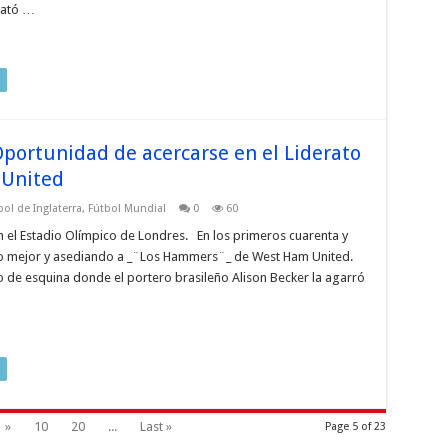
mató …
Oportunidad de acercarse en el Liderato
 United
bol de Inglaterra
,
Fútbol Mundial
0
60
 el Estadio Olímpico de Londres. En los primeros cuarenta y
do mejor y asediando a _¨Los Hammers¨_ de West Ham United.
ro de esquina donde el portero brasileño Alison Becker la agarró
»
10
20
...
Last »
Page 5 of 23