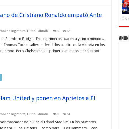
ano de Cristiano Ronaldo empató Ante
5 
tbol de Inglaterra
,
Fútbol Mundial
0
66
Anun
 en Stamford Bridge. En los primeros cuarenta y cinco minutos.
n Thomas Tuchel salieron decididos a salir con la victoria en los
er tiempo. Pero Chelsea en los primeros minutos atacaba por
 Ham United y ponen en Aprietos a El
tbol de Inglaterra
,
Fútbol Mundial
0
51
por marcador de 2-1 en el Etihad Stadium. En los primeros
anto para _¨Los Citizens¨_ como para _¨Los Hammers¨_ con