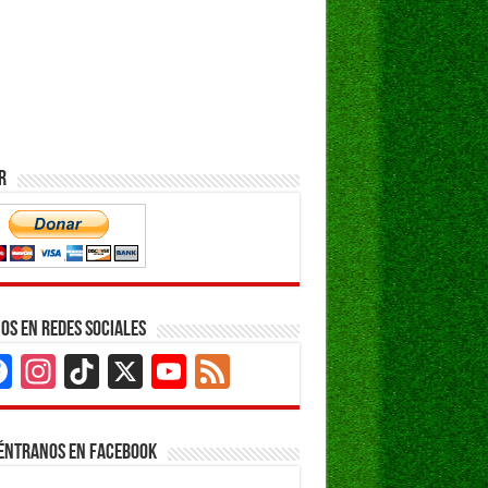
r
os en Redes Sociales
Facebook
Instagram
TikTok
X
YouTube
Feed
Channel
éntranos en Facebook