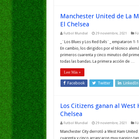
Manchester United de La M
El Chelsea
Futbol Mundial
29 noviembre, 2021
Fú
_¨Los Blues y Los Red Evils¨_ empataron 1-1
En cambio, los dirigidos por el técnico alemá
primeros cuarenta y cinco minutos del prim
todas las bandas. La primera acción de …
Leer Más »
Facebook
Twitter
LinkedIn
Los Citizens ganan al West
Chelsea
Futbol Mundial
29 noviembre, 2021
Fú
Manchester City derrotó a West Ham United 
cuarenta y cinco arrancaron muy parejos t