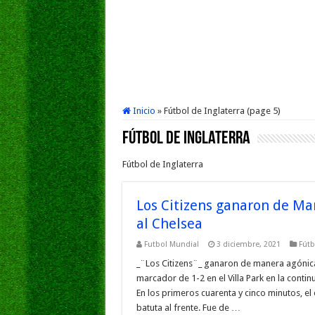
Inicio
»
Fútbol de Inglaterra (page 5)
Fútbol de Inglaterra
Fútbol de Inglaterra
Los Citizens ganaron de Man
al Chelsea
Futbol Mundial
3 diciembre, 2021
Fútb
_¨Los Citizens¨_ ganaron de manera agónica 
marcador de 1-2 en el Villa Park en la contin
En los primeros cuarenta y cinco minutos, el
batuta al frente. Fue de …