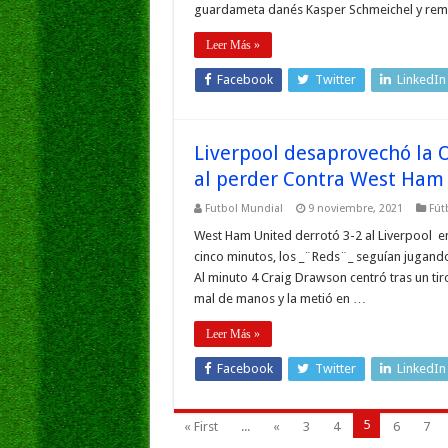
guardameta danés Kasper Schmeichel y re
Leer Más »
Facebook
Twitter
LinkedIn
Liverpool desaprovechó la 
al perder Contra West Ham
Futbol Mundial
9 noviembre, 2021
Fút
West Ham United derrotó 3-2 al Liverpool en
cinco minutos, los _¨Reds¨_ seguían jugan
Al minuto 4 Craig Drawson centró tras un ti
mal de manos y la metió en …
Leer Más »
Facebook
Twitter
LinkedIn
5
« First
...
«
3
4
6
7