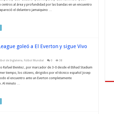
 centros al área y profundidad por las bandas en un encuentro
 apareció el delantero jamaiquino …
eague goleó a El Everton y sigue Vivo
tbol de Inglaterra
,
Fútbol Mundial
0
38
co Rafael Benitez , por marcador de 3-0 desde el Etihad Stadium
mer tiempo, los citizens, dirigidos por el técnico español Josep
 todo el encuentro ante un Everton completamente
o. Al minuto …