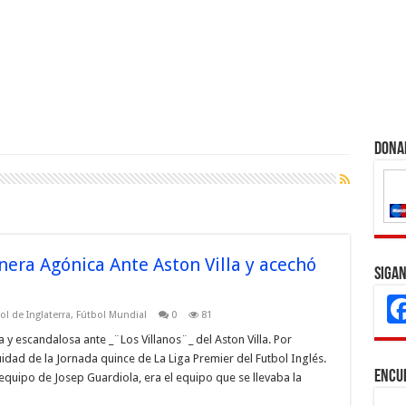
Dona
era Agónica Ante Aston Villa y acechó
Sigan
ol de Inglaterra
,
Fútbol Mundial
0
81
y escandalosa ante _¨Los Villanos¨_ del Aston Villa. Por
uidad de la Jornada quince de La Liga Premier del Futbol Inglés.
Encu
 equipo de Josep Guardiola, era el equipo que se llevaba la