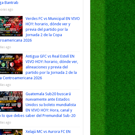
iga Bantrab
horas ago
Verdes FC vs Municipal EN VIVO
HOY: horario, dónde ver y
previa del partido por la
Jornada 2 de la Copa
troamericana 2026
días ago
Antigua GFC vs Real Estelí EN
VIVO HOY: horario, dónde ver,
alineaciones y previa del
partido por la Jornada 2 de la
a Centroamericana 2026
días ago
Guatemala Sub20 buscará
nuevamente ante Estados
Unidos su boleto mundialista
EN VIVO HOY: Hora, canal y
 lo que debes saber del Premundial Sub-20
días ago
Xelajú MC vs Aurora FC EN