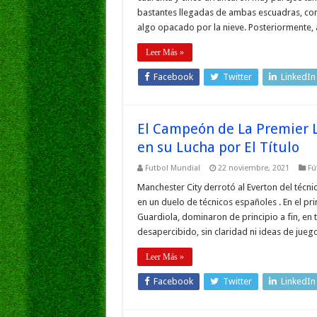
bastantes llegadas de ambas escuadras, con
algo opacado por la nieve. Posteriormente,
Leer Más »
Facebook
Twitter
LinkedIn
El Campeón de La Premier L
en su Lucha por El Título
Futbol Mundial
22 noviembre, 2021
Fú
Manchester City derrotó al Everton del técni
en un duelo de técnicos españoles . En el pri
Guardiola, dominaron de principio a fin, en
desapercibido, sin claridad ni ideas de jueg
Leer Más »
Facebook
Twitter
LinkedIn