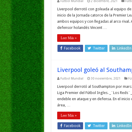
Futbol Mundial
2 diciembre, 2021
Fútb
Liverpool derrotó con goleada al equipo de
inicio de la Jornada catorce de la Premier L
ambos equipos y con llegadas al arco rival. 
defensor holandés Vincent …
Leer Más »
Facebook
Twitter
LinkedIn
Liverpool goleó al Southam
Futbol Mundial
30 noviembre, 2021
Fú
Liverpool derrotó al Southampton por marcad
Liga Premier del Fútbol Ingles. _¨Los Reds¨
endeble en ataque y en defensa. En el inicio 
área, …
Leer Más »
Facebook
Twitter
LinkedIn