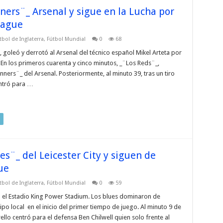
ners¨_ Arsenal y sigue en la Lucha por
eague
tbol de Inglaterra
,
Fútbol Mundial
0
68
, goleó y derrotó al Arsenal del técnico español Mikel Arteta por
 En los primeros cuarenta y cinco minutos, _¨Los Reds¨_,
ers¨_ del Arsenal. Posteriormente, al minuto 39, tras un tiro
entró para …
es¨_ del Leicester City y siguen de
ue
tbol de Inglaterra
,
Fútbol Mundial
0
59
en el Estadio King Power Stadium. Los blues dominaron de
uipo local en el inicio del primer tiempo de juego. Al minuto 9 de
rello centró para el defensa Ben Chilwell quien solo frente al