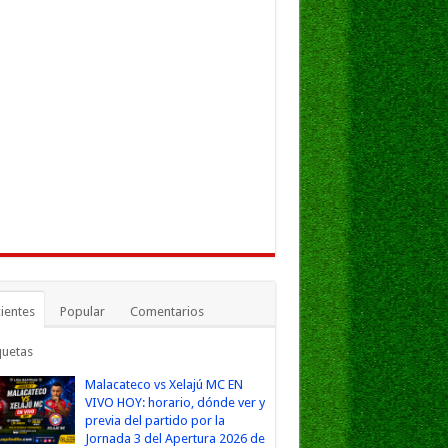
ientes
Popular
Comentarios
quetas
Malacateco vs Xelajú MC EN
VIVO HOY: horario, dónde ver y
previa del partido por la
Jornada 3 del Apertura 2026 de