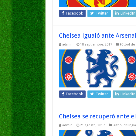
Facebook
Twitter
LinkedIn
Chelsea igualó ante Arsena
admin
18 septiembre, 2017
Fútbol de 
Facebook
Twitter
LinkedIn
Chelsea se recuperó ante 
admin
21 agosto, 2017
Fútbol de Ingla