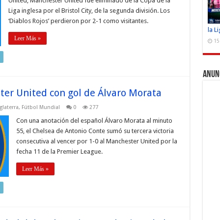
United, Manchester United fue eliminado de la Copa de la
Liga inglesa por el Bristol City, de la segunda división. Los
‘Diablos Rojos’ perdieron por 2-1 como visitantes.
la L
Leer Más »
15
Anun
ter United con gol de Álvaro Morata
glaterra
,
Fútbol Mundial
0
277
Con una anotación del español Álvaro Morata al minuto
55, el Chelsea de Antonio Conte sumó su tercera victoria
consecutiva al vencer por 1-0 al Manchester United por la
fecha 11 de la Premier League.
Leer Más »