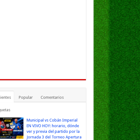
ientes
Popular
Comentarios
quetas
Municipal vs Cobán Imperial
EN VIVO HOY: horario, dónde
ver y previa del partido por la
Jornada 3 del Torneo Apertura