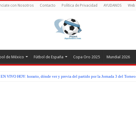
nciate con Nosotros
Contacto
Política de Privacidad
AYUDANOS
Web 
bol de México
Fútbol de España
Copa Oro 2025
Mundial 2026
EN VIVO HOY: horario, dónde ver y previa del partido por la Jornada 3 del Torneo
z EN VIVO HOY: horario, dónde ver y previa del partido por la Jornada 3 del Torn