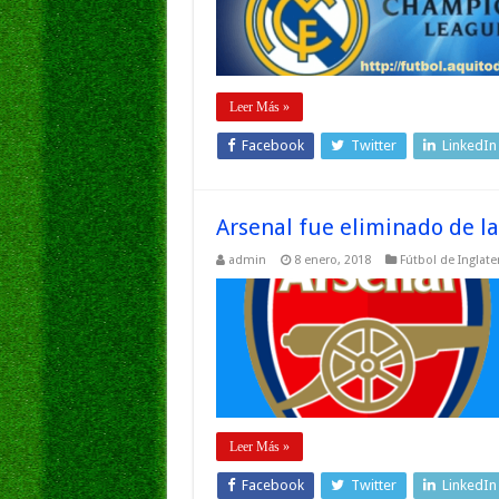
Leer Más »
Facebook
Twitter
LinkedIn
Arsenal fue eliminado de l
admin
8 enero, 2018
Fútbol de Inglate
Leer Más »
Facebook
Twitter
LinkedIn