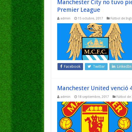
Manchester City no tuvo pie
Premier League
admin
15 octubre, 2017
Fútbol de Ingl
Facebook
Twitter
LinkedIn
Manchester United venció 4
admin
18 septiembre, 2017
Fútbol de 