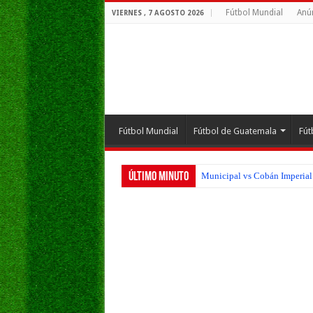
Fútbol Mundial
Anú
VIERNES , 7 AGOSTO 2026
Fútbol Mundial
Fútbol de Guatemala
Fút
Último Minuto
Municipal vs Cobán Imperial 
San Pedro FC vs Suchitepéque