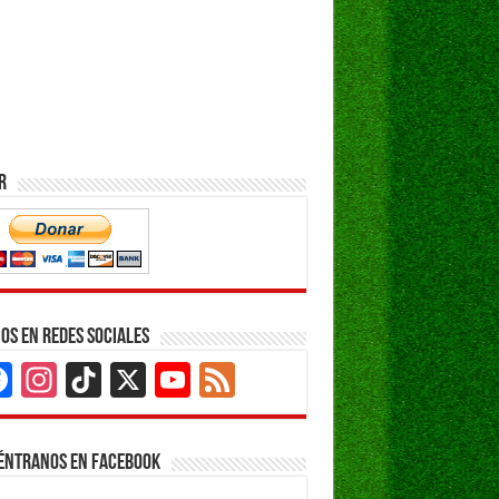
r
os en Redes Sociales
Facebook
Instagram
TikTok
X
YouTube
Feed
Channel
éntranos en Facebook