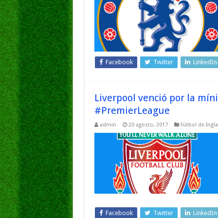
Facebook
Twitter
LinkedIn
Liverpool venció por la míni
#PremierLeague
admin
20 agosto, 2017
Fútbol de Ingla
Facebook
Twitter
LinkedIn