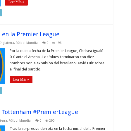
Leer Más »
l en la Premier League
Inglaterra
,
Fútbol Mundial
0
196
Por la quinta fecha de la Premier League, Chelsea igualó
0-0 ante el Arsenal. Los ‘blues’ terminaron con diez
hombres por la expulsión del brasileño David Luiz sobre
el final del partido.
Leer Más »
el Tottenham #PremierLeague
terra
,
Fútbol Mundial
0
290
Tras la sorpresiva derrota en la fecha inicial de la Premier