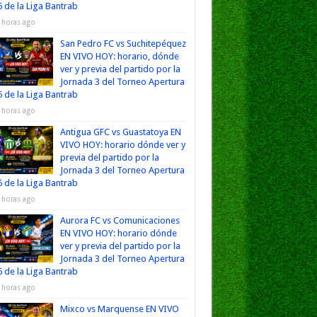
 de la Liga Bantrab
 horas ago
San Pedro FC vs Suchitepéquez
EN VIVO HOY: horario, dónde
ver y previa del partido por la
Jornada 3 del Torneo Apertura
 de la Liga Bantrab
 horas ago
Antigua GFC vs Guastatoya EN
VIVO HOY: horario dónde ver y
previa del partido por la
Jornada 3 del Torneo Apertura
 de la Liga Bantrab
 horas ago
Aurora FC vs Comunicaciones
EN VIVO HOY: horario dónde
ver y previa del partido por la
Jornada 3 del Torneo Apertura
 de la Liga Bantrab
 horas ago
Mixco vs Marquense EN VIVO