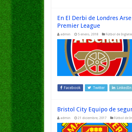
En El Derbi de Londres Arse
Premier League
admin
5 enero, 2018
Fútbol de Inglate
Facebook
Twitter
LinkedIn
Bristol City Equipo de seg
admin
21 diciembre, 2017
Fútbol de In