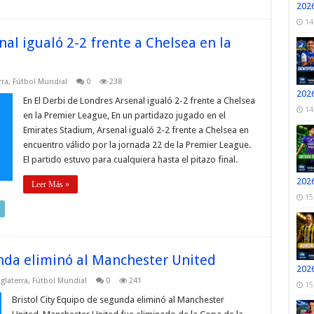
2026
14
nal igualó 2-2 frente a Chelsea en la
rra
,
Fútbol Mundial
0
238
2026
En El Derbi de Londres Arsenal igualó 2-2 frente a Chelsea
14
en la Premier League, En un partidazo jugado en el
Emirates Stadium, Arsenal igualó 2-2 frente a Chelsea en
encuentro válido por la jornada 22 de la Premier League.
El partido estuvo para cualquiera hasta el pitazo final.
2026
Leer Más »
15
unda eliminó al Manchester United
2026
glaterra
,
Fútbol Mundial
0
241
15
Bristol City Equipo de segunda eliminó al Manchester