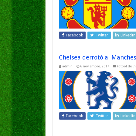
Facebook
Twitter
LinkedIn
Chelsea derrotó al Manches
admin
6 noviembre, 2017
Fútbol de In
Facebook
Twitter
LinkedIn