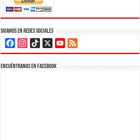
Siganos en Redes Sociales
Facebook
Instagram
TikTok
X
YouTube
Feed
Channel
Encuéntranos en Facebook