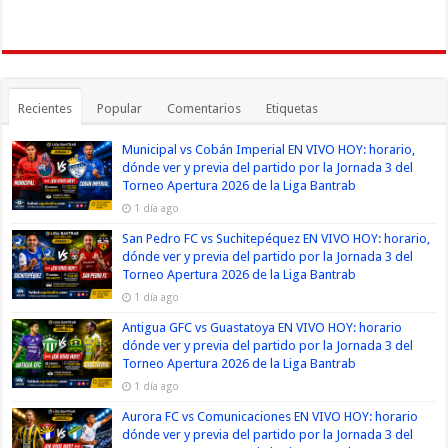
Recientes
Popular
Comentarios
Etiquetas
Municipal vs Cobán Imperial EN VIVO HOY: horario,
dónde ver y previa del partido por la Jornada 3 del
Torneo Apertura 2026 de la Liga Bantrab
1 día ago
San Pedro FC vs Suchitepéquez EN VIVO HOY: horario,
dónde ver y previa del partido por la Jornada 3 del
Torneo Apertura 2026 de la Liga Bantrab
1 día ago
Antigua GFC vs Guastatoya EN VIVO HOY: horario
dónde ver y previa del partido por la Jornada 3 del
Torneo Apertura 2026 de la Liga Bantrab
1 día ago
Aurora FC vs Comunicaciones EN VIVO HOY: horario
dónde ver y previa del partido por la Jornada 3 del