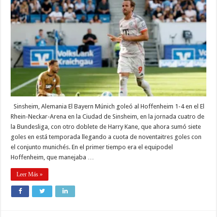
Sinsheim, Alemania El Bayern Múnich goleó al Hoffenheim 1-4 en el El
Rhein-Neckar-Arena en la Ciudad de Sinsheim, en la jornada cuatro de
la Bundesliga, con otro doblete de Harry Kane, que ahora sumó siete
goles en está temporada llegando a cuota de noventaitres goles con
el conjunto munichés. En el primer tiempo era el equipodel
Hoffenheim, que manejaba …
Leer Más »