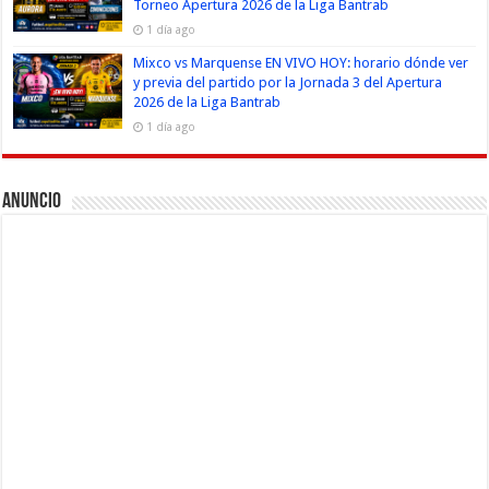
Torneo Apertura 2026 de la Liga Bantrab
1 día ago
Mixco vs Marquense EN VIVO HOY: horario dónde ver
y previa del partido por la Jornada 3 del Apertura
2026 de la Liga Bantrab
1 día ago
Anuncio