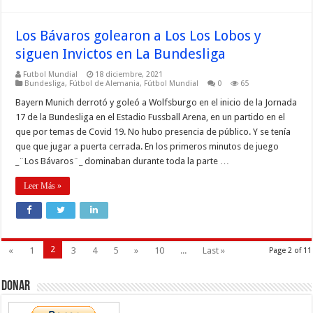
Los Bávaros golearon a Los Los Lobos y
siguen Invictos en La Bundesliga
Futbol Mundial
18 diciembre, 2021
Bundesliga
,
Fútbol de Alemania
,
Fútbol Mundial
0
65
Bayern Munich derrotó y goleó a Wolfsburgo en el inicio de la Jornada
17 de la Bundesliga en el Estadio Fussball Arena, en un partido en el
que por temas de Covid 19. No hubo presencia de público. Y se tenía
que que jugar a puerta cerrada. En los primeros minutos de juego
_¨Los Bávaros¨_ dominaban durante toda la parte …
Leer Más »
2
«
1
3
4
5
»
10
...
Last »
Page 2 of 11
Donar