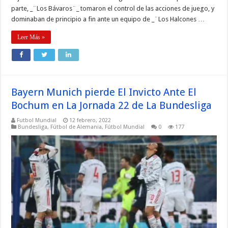
parte, _¨Los Bávaros¨_ tomaron el control de las acciones de juego, y
dominaban de principio a fin ante un equipo de _¨Los Halcones …
Leer Más »
Bayern Munich pierde El Invicto Ante El
Bochum en La Jornada 22 de La Bundesliga
Futbol Mundial
12 febrero, 2022
Bundesliga
,
Fútbol de Alemania
,
Fútbol Mundial
0
177