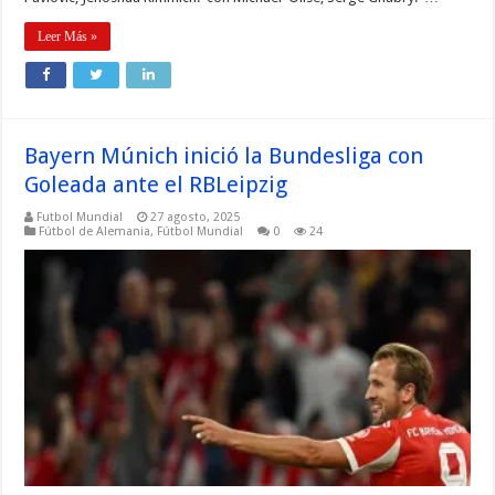
Leer Más »
Bayern Múnich inició la Bundesliga con
Goleada ante el RBLeipzig
Futbol Mundial
27 agosto, 2025
Fútbol de Alemania
,
Fútbol Mundial
0
24