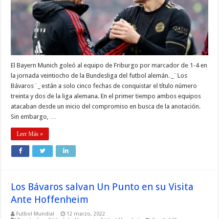
El Bayern Munich goleó al equipo de Friburgo por marcador de 1-4 en
la jornada veintiocho de la Bundesliga del futbol alemán. _¨Los
Bávaros¨_ están a solo cinco fechas de conquistar el título número
treinta y dos de la liga alemana. En el primer tiempo ambos equipos
atacaban desde un inicio del compromiso en busca de la anotación.
Sin embargo, …
Leer Más »
Los Bávaros salvan Un Punto en su Visita
Ante Hoffenheim
Futbol Mundial
12 marzo, 2022