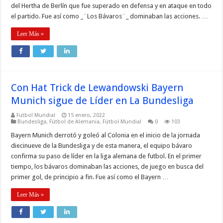
del Hertha de Berlín que fue superado en defensa y en ataque en todo
el partido. Fue así como _¨Los Bávaros¨_ dominaban las acciones. …
Leer Más »
Con Hat Trick de Lewandowski Bayern
Munich sigue de Líder en La Bundesliga
Futbol Mundial
15 enero, 2022
Bundesliga
,
Fútbol de Alemania
,
Fútbol Mundial
0
103
Bayern Munich derrotó y goleó al Colonia en el inicio de la jornada
diecinueve de la Bundesliga y de esta manera, el equipo bávaro
confirma su paso de líder en la liga alemana de futbol. En el primer
tiempo, los bávaros dominaban las acciones, de juego en busca del
primer gol, de principio a fin. Fue así como el Bayern …
Leer Más »