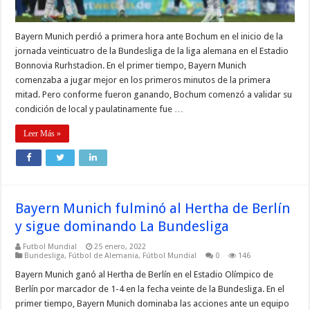
Bayern Munich perdió a primera hora ante Bochum en el inicio de la
jornada veinticuatro de la Bundesliga de la liga alemana en el Estadio
Bonnovia Rurhstadion. En el primer tiempo, Bayern Munich
comenzaba a jugar mejor en los primeros minutos de la primera
mitad. Pero conforme fueron ganando, Bochum comenzó a validar su
condición de local y paulatinamente fue …
Leer Más »
Bayern Munich fulminó al Hertha de Berlín
y sigue dominando La Bundesliga
Futbol Mundial
25 enero, 2022
Bundesliga
,
Fútbol de Alemania
,
Fútbol Mundial
0
146
Bayern Munich ganó al Hertha de Berlín en el Estadio Olímpico de
Berlín por marcador de 1-4 en la fecha veinte de la Bundesliga. En el
primer tiempo, Bayern Munich dominaba las acciones ante un equipo