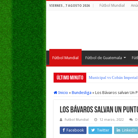
Fútbol Mundial
Anú
VIERNES , 7 AGOSTO 2026
Fútbol Mundial
Fútbol de Guatemala
Fút
Último Minuto
San Pedro FC vs Suchitepéque
Inicio
»
Bundesliga
»
Los Bávaros salvan Un P
Los Bávaros salvan Un Punto
Futbol Mundial
12 marzo, 2022
D
Facebook
Twitter
LinkedIn