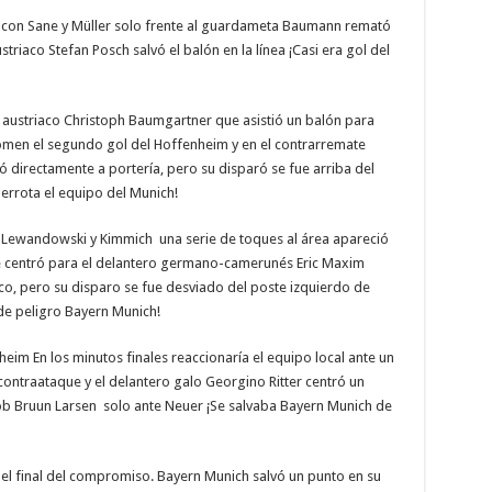
 con Sane y Müller solo frente al guardameta Baumann remató
triaco Stefan Posch salvó el balón en la línea ¡Casi era gol del
e austriaco Christoph Baumgartner que asistió un balón para
omen el segundo gol del Hoffenheim y en el contrarremate
tó directamente a portería, pero su disparó se fue arriba del
errota el equipo del Munich!
e Lewandowski y Kimmich una serie de toques al área apareció
 centró para el delantero germano-camerunés Eric Maxim
, pero su disparo se fue desviado del poste izquierdo de
e peligro Bayern Munich!
heim En los minutos finales reaccionaría el equipo local ante un
 contraataque y el delantero galo Georgino Ritter centró un
b Bruun Larsen solo ante Neuer ¡Se salvaba Bayern Munich de
 el final del compromiso. Bayern Munich salvó un punto en su