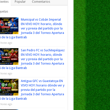
ientes
Popular
Comentarios
quetas
Municipal vs Cobán Imperial
EN VIVO HOY: horario, dónde
ver y previa del partido por la
Jornada 3 del Torneo Apertura
 de la Liga Bantrab
 horas ago
San Pedro FC vs Suchitepéquez
EN VIVO HOY: horario, dónde
ver y previa del partido por la
Jornada 3 del Torneo Apertura
 de la Liga Bantrab
 horas ago
Antigua GFC vs Guastatoya EN
VIVO HOY: horario dónde ver y
previa del partido por la
Jornada 3 del Torneo Apertura
 de la Liga Bantrab
 horas ago