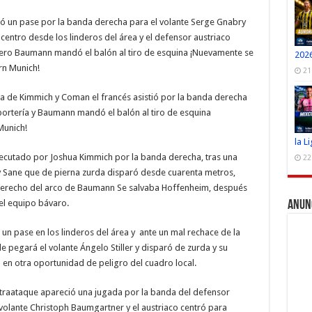
ó un pase por la banda derecha para el volante Serge Gnabry
centro desde los linderos del área y el defensor austriaco
 arquero Baumann mandó el balón al tiro de esquina ¡Nuevamente se
2026
rn Munich!
21
da de Kimmich y Coman el francés asistió por la banda derecha
 portería y Baumann mandó el balón al tiro de esquina
Munich!
la L
jecutado por Joshua Kimmich por la banda derecha, tras una
22
oy Sane que de pierna zurda disparó desde cuarenta metros,
 derecho del arco de Baumann Se salvaba Hoffenheim, después
del equipo bávaro.
Anun
 un pase en los linderos del área y ante un mal rechace de la
 pegará el volante Ángelo Stiller y disparó de zurda y su
en otra oportunidad de peligro del cuadro local.
traataque apareció una jugada por la banda del defensor
volante Christoph Baumgartner y el austriaco centró para