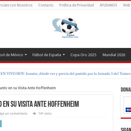
nciate con Nosotros
Contacto
Política de Privacidad
AYUDANOS
Web 
bol de México
Fútbol de España
Copa Oro 2025
Mundial 2026
z EN VIVO HOY: horario, dónde ver y previa del partido por la Jornada 3 del Torn
unto en su Visita Ante Hoffenheim
Dona
 en su Visita Ante Hoffenheim
eja un comentario
141 visto
Sigan