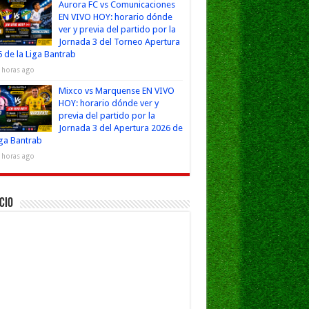
Aurora FC vs Comunicaciones
EN VIVO HOY: horario dónde
ver y previa del partido por la
Jornada 3 del Torneo Apertura
 de la Liga Bantrab
 horas ago
Mixco vs Marquense EN VIVO
HOY: horario dónde ver y
previa del partido por la
Jornada 3 del Apertura 2026 de
iga Bantrab
 horas ago
cio