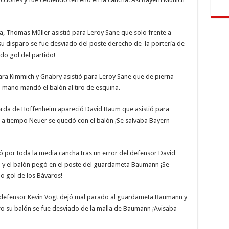
rea, Thomas Müller asistió para Leroy Sane que solo frente a
u disparo se fue desviado del poste derecho de la portería de
o gol del partido!
para Kimmich y Gnabry asistió para Leroy Sane que de pierna
 mano mandó el balón al tiro de esquina.
ierda de Hoffenheim apareció David Baum que asistió para
o a tiempo Neuer se quedó con el balón ¡Se salvaba Bayern
 por toda la media cancha tras un error del defensor David
 y el balón pegó en el poste del guardameta Baumann ¡Se
 gol de los Bávaros!
l defensor Kevin Vogt dejó mal parado al guardameta Baumann y
ro su balón se fue desviado de la malla de Baumann ¡Avisaba