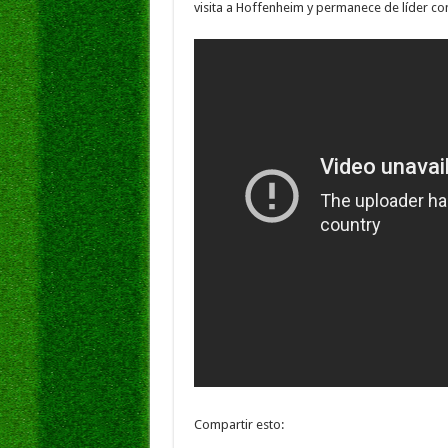
visita a Hoffenheim y permanece de líder co
Compartir esto: