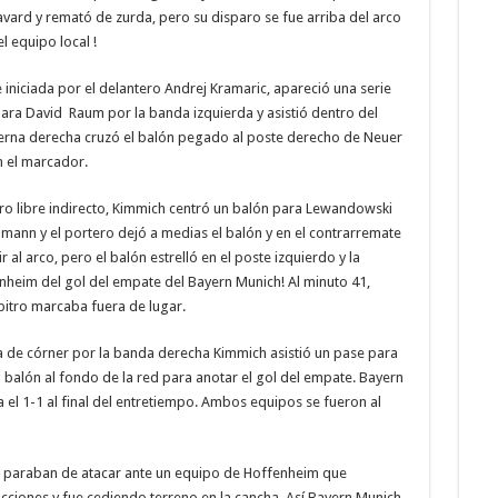
vard y remató de zurda, pero su disparo se fue arriba del arco
 equipo local !
iniciada por el delantero Andrej Kramaric, apareció una serie
 para David Raum por la banda izquierda y asistió dentro del
erna derecha cruzó el balón pegado al poste derecho de Neuer
en el marcador.
ro libre indirecto, Kimmich centró un balón para Lewandowski
mann y el portero dejó a medias el balón y en el contrarremate
al arco, pero el balón estrelló en el poste izquierdo y la
enheim del gol del empate del Bayern Munich! Al minuto 41,
bitro marcaba fuera de lugar.
a de córner por la banda derecha Kimmich asistió un pase para
balón al fondo de la red para anotar el gol del empate. Bayern
l 1-1 al final del entretiempo. Ambos equipos se fueron al
o paraban de atacar ante un equipo de Hoffenheim que
cciones y fue cediendo terreno en la cancha. Así Bayern Munich