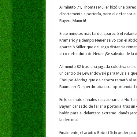
Al minuto 71, Thomas Müller hizó una pared
directamente a portería, pero el defensor aus
Bayern Munich!
Siete minutos más tarde, apareció el volant
Kramaric y a tiempo Neuer salvó con el abd
apareció Stiller que de larga distancia rema
arco defendido de Neuer ¡Se salvaba de la d
Al minuto 82 tras una jugada colectiva entr
un centro de Lewandowski para Musiala que
Choupo-Moting que de cabeza remató al arco
Baumann ¡Desperdiciaba otra oportunidad d
En los minutos finales reaccionaría el Hoffen
Bayern cansado de fallar a portería. tras un
balón para el delantero extremo danés Jaco
la derrota!
Finalmente, el arbitro Robert Schroeder pitó