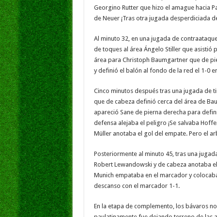
Georgino Rutter que hizo el amague hacia Pa
de Neuer ¡Tras otra jugada desperdiciada del
Al minuto 32, en una jugada de contraataque 
de toques al área Ángelo Stiller que asistió
área para Christoph Baumgartner que de pi
y definió el balón al fondo de la red el 1-0 
Cinco minutos después tras una jugada de ti
que de cabeza definió cerca del área de Bau
apareció Sane de pierna derecha para definir 
defensa alejaba el peligro ¡Se salvaba Hoff
Müller anotaba el gol del empate. Pero el ar
Posteriormente al minuto 45, tras una jugad
Robert Lewandowski y de cabeza anotaba el 
Munich empataba en el marcador y colocaba e
descanso con el marcador 1-1.
En la etapa de complemento, los bávaros n
paulatinamente fue dejando terreno de las a