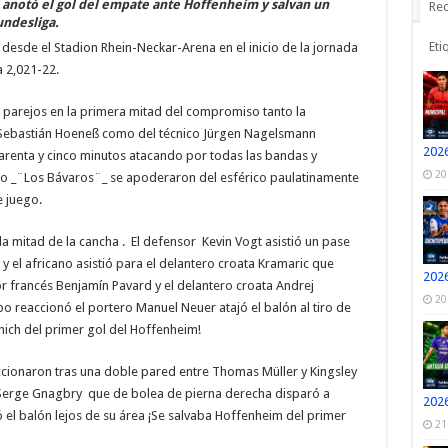
anotó el gol del empate ante Hoffenheim y salvan un
Rec
undesliga.
Eti
esde el Stadion Rhein-Neckar-Arena en el inicio de la jornada
a 2,021-22.
 parejos en la primera mitad del compromiso tanto la
 Sebastián Hoeneß como del técnico Jürgen Nagelsmann
2026
arenta y cinco minutos atacando por todas las bandas y
20
ro _¨Los Bávaros¨_ se apoderaron del esférico paulatinamente
e juego.
la mitad de la cancha . El defensor Kevin Vogt asistió un pase
 el africano asistió para el delantero croata Kramaric que
2026
r francés Benjamín Pavard y el delantero croata Andrej
20
o reaccionó el portero Manuel Neuer atajó el balón al tiro de
nich del primer gol del Hoffenheim!
ccionaron tras una doble pared entre Thomas Müller y Kingsley
 Serge Gnagbry que de bolea de pierna derecha disparó a
2026
el balón lejos de su área ¡Se salvaba Hoffenheim del primer
21