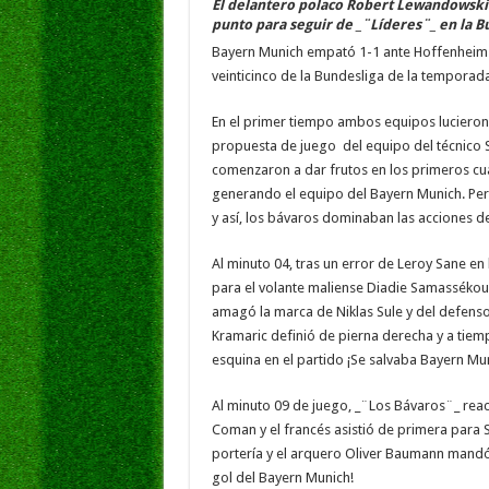
El delantero polaco Robert Lewandowski 
punto para seguir de _¨Líderes¨_ en la B
Bayern Munich empató 1-1 ante Hoffenheim d
veinticinco de la Bundesliga de la temporad
En el primer tiempo ambos equipos lucieron
propuesta de juego del equipo del técnico
comenzaron a dar frutos en los primeros cu
generando el equipo del Bayern Munich. Pe
y así, los bávaros dominaban las acciones d
Al minuto 04, tras un error de Leroy Sane en 
para el volante maliense Diadie Samassékou y
amagó la marca de Niklas Sule y del defenso
Kramaric definió de pierna derecha y a tiemp
esquina en el partido ¡Se salvaba Bayern Mu
Al minuto 09 de juego, _¨Los Bávaros¨_ rea
Coman y el francés asistió de primera para
portería y el arquero Oliver Baumann mandó 
gol del Bayern Munich!