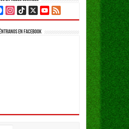
Facebook
Instagram
TikTok
X
YouTube
Feed
Channel
éntranos en Facebook