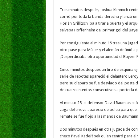
Tres minutos después, Joshua Kimmich centr
corrió por toda la banda derecha y lanzó un 
Florián Grillitsch iba a tirar a puerta y el
salvaba Hoffenheim del primer gol del Baye
Por consiguiente al minuto 15 tras una juga
otro pase para Müller y el alemán definió a
¡Desperdiciaba otra oportunidad el Bayern 
Cinco minutos después un tiro de esquina e
serie de rebotes apareció el delantero Ler
pero su disparo se fue desviado del poste
de cuatro intentos consecutivos a portería 
Al minuto 25, el defensor David Raum asistió
zaga defensiva apareció de bolea para que le
remate se fue flojo a las manos de Baumann 
Dos minutos después en otra jugada de con
checo Pavel Kadeřábek quien centró para el 