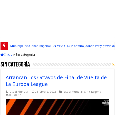
Municipal vs Cobán Imperial EN VIVO HOY: horario, dónde ver y previa del
Inicio
»
Sin categoría
Sin categoría
Arrancan Los Octavos de Final de Vuelta de
La Europa League
Futbol Mundial
24 febrero, 2022
Fútbol Mundial
,
Sin categoría
0
67