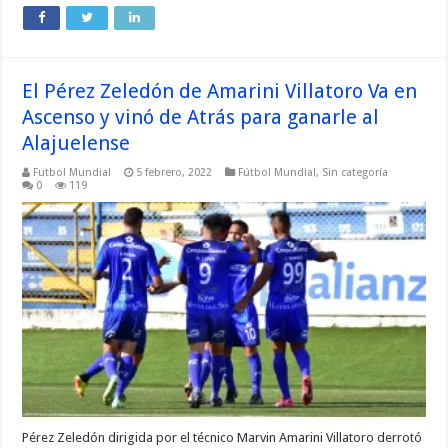
El Pérez Zeledón de Amarini Villatoro Va en
Ascenso y vinó de Atrás para ganarle al
Alajuelense
Futbol Mundial
5 febrero, 2022
Fútbol Mundial
,
Sin categoría
0
119
Pérez Zeledón dirigida por el técnico Marvin Amarini Villatoro derrotó