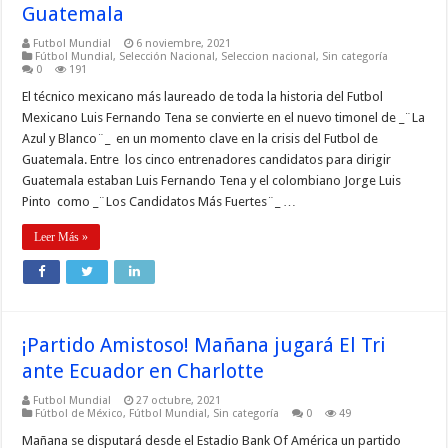
Guatemala
Futbol Mundial
6 noviembre, 2021
Fútbol Mundial
,
Selección Nacional
,
Seleccion nacional
,
Sin categoría
0
191
El técnico mexicano más laureado de toda la historia del Futbol
Mexicano Luis Fernando Tena se convierte en el nuevo timonel de _¨La
Azul y Blanco¨_ en un momento clave en la crisis del Futbol de
Guatemala. Entre los cinco entrenadores candidatos para dirigir
Guatemala estaban Luis Fernando Tena y el colombiano Jorge Luis
Pinto como _¨Los Candidatos Más Fuertes¨_ …
Leer Más »
¡Partido Amistoso! Mañana jugará El Tri
ante Ecuador en Charlotte
Futbol Mundial
27 octubre, 2021
Fútbol de México
,
Fútbol Mundial
,
Sin categoría
0
49
Mañana se disputará desde el Estadio Bank Of América un partido