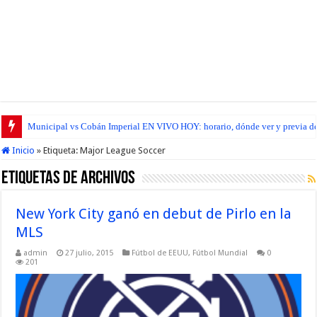
Municipal vs Cobán Imperial EN VIVO HOY: horario, dónde ver y previa del
Inicio
»
Etiqueta:
Major League Soccer
Etiquetas de Archivos
New York City ganó en debut de Pirlo en la
MLS
admin
27 julio, 2015
Fútbol de EEUU
,
Fútbol Mundial
0
201