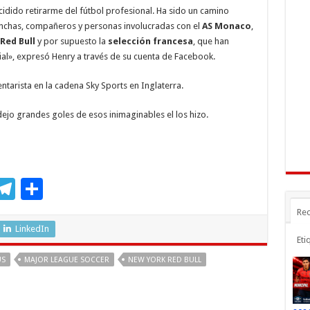
a
ar
dido retirarme del fútbol profesional. Ha sido un camino
r
m
ti
hinchas, compañeros y personas involucradas con el
AS Monaco
,
Red Bull
y por supuesto la
selección francesa
, que han
r
al», expresó Henry a través de su cuenta de Facebook.
arista en la cadena Sky Sports en Inglaterra.
ejo grandes goles de esos inimaginables el los hizo.
M
T
C
s
el
o
Rec
e
e
m
LinkedIn
Eti
n
gr
p
US
MAJOR LEAGUE SOCCER
NEW YORK RED BULL
a
ar
r
m
ti