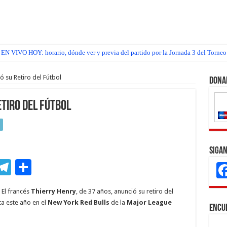
EN VIVO HOY: horario, dónde ver y previa del partido por la Jornada 3 del Torneo
ó su Retiro del Fútbol
Dona
tiro del Fútbol
Sigan
M
T
C
s
el
o
 El francés
Thierry Henry
, de 37 años, anunció su retiro del
e
e
m
ta este año en el
New York Red Bulls
de la
Major League
Encu
n
gr
p