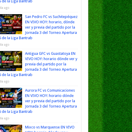
 de la Liga Bantrab
día ago
San Pedro FC vs Suchitepéquez
EN VIVO HOY: horario, dónde
ver y previa del partido por la
Jornada 3 del Torneo Apertura
 de la Liga Bantrab
día ago
Antigua GFC vs Guastatoya EN
VIVO HOY: horario dónde ver y
previa del partido por la
Jornada 3 del Torneo Apertura
 de la Liga Bantrab
día ago
Aurora FC vs Comunicaciones
EN VIVO HOY: horario dónde
ver y previa del partido por la
Jornada 3 del Torneo Apertura
 de la Liga Bantrab
día ago
Mixco vs Marquense EN VIVO