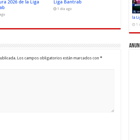
ura 2026 de la Liga
Liga Bantrab
ab
1 día ago
 ago
la L
1 
Anun
ublicada.
Los campos obligatorios están marcados con
*