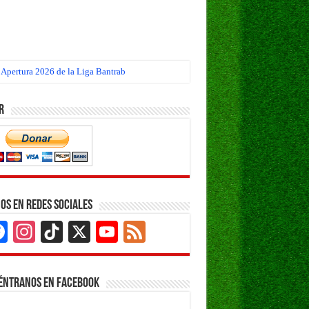
 Apertura 2026 de la Liga Bantrab
r
os en Redes Sociales
Facebook
Instagram
TikTok
X
YouTube
Feed
Channel
éntranos en Facebook