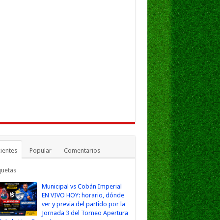
ientes
Popular
Comentarios
quetas
Municipal vs Cobán Imperial
EN VIVO HOY: horario, dónde
ver y previa del partido por la
Jornada 3 del Torneo Apertura