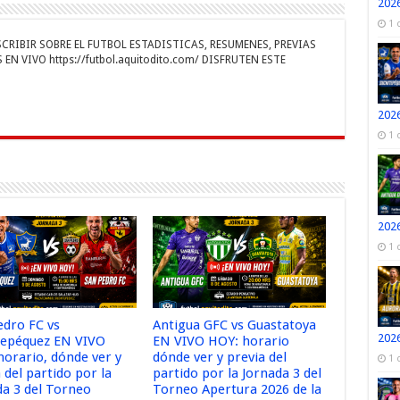
2026
r
1 
RIBIR SOBRE EL FUTBOL ESTADISTICAS, RESUMENES, PREVIAS
EN VIVO https://futbol.aquitodito.com/ DISFRUTEN ESTE
2026
1 
2026
1 
edro FC vs
Antigua GFC vs Guastatoya
2026
tepéquez EN VIVO
EN VIVO HOY: horario
horario, dónde ver y
dónde ver y previa del
1 
 del partido por la
partido por la Jornada 3 del
da 3 del Torneo
Torneo Apertura 2026 de la