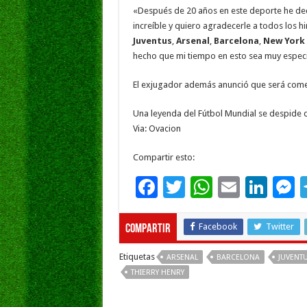
o
p
dI
g
«Después de 20 años en este deporte he deci
o
p
n
e
increíble y quiero agradecerle a todos los 
Juventus
,
Arsenal
,
Barcelona
,
New York 
k
hecho que mi tiempo en esto sea muy especi
El exjugador además anunció que será coment
Una leyenda del Fútbol Mundial se despide d
Via: Ovacion
Compartir esto:
F
T
W
E
Li
ac
wi
h
m
n
e
e
tt
at
ai
k
s
Facebook
Twitter
Compartir
b
er
sA
l
e
Etiquetas
ARSENAL
BARCELONA
JUVENT
o
p
dI
g
THIERRY HENRY
o
p
n
e