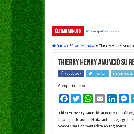
Último Minuto
Municipal vs Cobán Imperial 
Inicio
»
Fútbol Mundial
»
Thierry Henry Anunci
Thierry Henry Anunció su Re
Facebook
Twitter
LinkedIn
Compartir esto:
F
T
W
E
Li
ac
wi
h
m
n
e
Thierry Henry
Anunció su Retiro del Fútbol,
e
tt
at
ai
k
s
fútbol profesional. El atacante, que jugó has
b
er
sA
l
e
Soccer
será comentarista en Inglaterra.