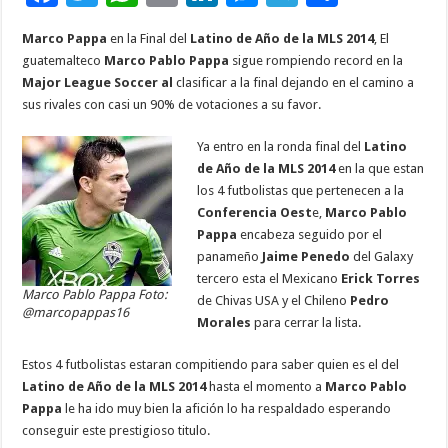
ac
wi
h
m
n
es
el
o
Marco Pappa
en la Final del
Latino de Año de la MLS 2014
, El
e
tt
at
ai
k
se
e
m
guatemalteco
Marco Pablo Pappa
sigue rompiendo record en la
b
er
sA
l
e
n
gr
p
Major League Soccer al
clasificar a la final dejando en el camino a
sus rivales con casi un 90% de votaciones a su favor.
o
p
dI
g
a
ar
o
p
n
er
m
ti
Ya entro en la ronda final del
Latino
de Año de la MLS 2014
en la que estan
k
r
los 4 futbolistas que pertenecen a la
Conferencia Oest
e,
Marco Pablo
Pappa
encabeza seguido por el
panameño
Jaime Penedo
del Galaxy
tercero esta el Mexicano
Erick Torres
Marco Pablo Pappa Foto:
de Chivas USA y el Chileno
Pedro
@marcopappas16
Morales
para cerrar la lista.
Estos 4 futbolistas estaran compitiendo para saber quien es el del
Latino de Año de la MLS 2014
hasta el momento a
Marco Pablo
Pappa
le ha ido muy bien la afición lo ha respaldado esperando
conseguir este prestigioso titulo.