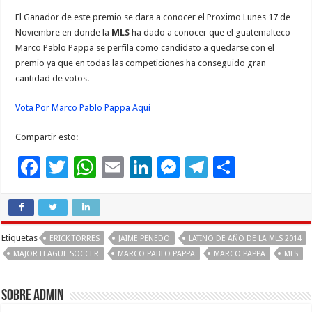
El Ganador de este premio se dara a conocer el Proximo Lunes 17 de
Noviembre en donde la
MLS
ha dado a conocer que el guatemalteco
Marco Pablo Pappa se perfila como candidato a quedarse con el
premio ya que en todas las competiciones ha conseguido gran
cantidad de votos.
Vota Por Marco Pablo Pappa Aquí
Compartir esto:
F
T
W
E
Li
M
T
C
ac
wi
h
m
n
es
el
o
e
tt
at
ai
k
se
e
m
b
er
sA
l
e
n
gr
p
Etiquetas
ERICK TORRES
JAIME PENEDO
LATINO DE AÑO DE LA MLS 2014
o
p
dI
g
a
ar
MAJOR LEAGUE SOCCER
MARCO PABLO PAPPA
MARCO PAPPA
MLS
o
p
n
er
m
ti
k
r
Sobre admin