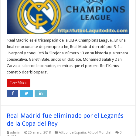
¡Real Madrid es el tricampeón de la UEFA Champions League!, En una
final emocionante de principio a fin, Real Madrid derrotó por 3-1 al
Liverpool y conquistó la ‘Orejona’ número 13 en su historia y la tercera
consecutiva. Gareth Bale, anotó un doblete, Mohamed Salah y Dani
Carvajal salieron lesionados, mientras que el portero ‘Red’ Karius
cometió dos ‘bloopers’.
Leer Más »
Real Madrid fue eliminado por el Leganés
de la Copa del Rey
admin
25 enero, 2018
Fútbol de España
,
Fútbol Mundial
0