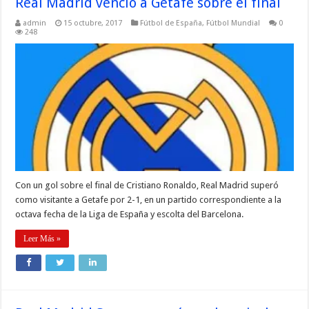
Real Madrid venció a Getafe sobre el final
admin
15 octubre, 2017
Fútbol de España
,
Fútbol Mundial
0
248
Con un gol sobre el final de Cristiano Ronaldo, Real Madrid superó
como visitante a Getafe por 2-1, en un partido correspondiente a la
octava fecha de la Liga de España y escolta del Barcelona.
Leer Más »