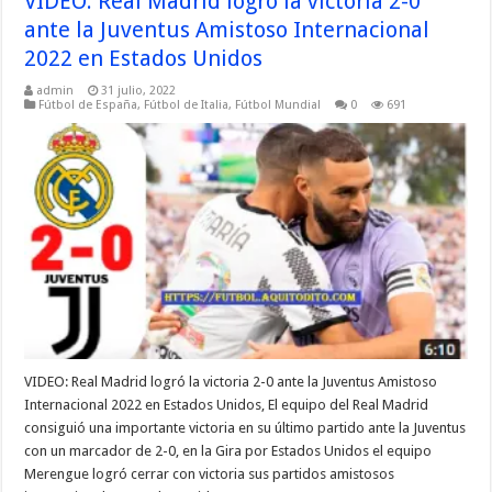
VIDEO: Real Madrid logró la victoria 2-0
ante la Juventus Amistoso Internacional
2022 en Estados Unidos
admin
31 julio, 2022
Fútbol de España
,
Fútbol de Italia
,
Fútbol Mundial
0
691
VIDEO: Real Madrid logró la victoria 2-0 ante la Juventus Amistoso
Internacional 2022 en Estados Unidos, El equipo del Real Madrid
consiguió una importante victoria en su último partido ante la Juventus
con un marcador de 2-0, en la Gira por Estados Unidos el equipo
Merengue logró cerrar con victoria sus partidos amistosos