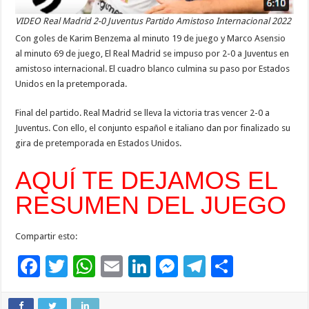
VIDEO Real Madrid 2-0 Juventus Partido Amistoso Internacional 2022
Con goles de Karim Benzema al minuto 19 de juego y Marco Asensio
al minuto 69 de juego, El Real Madrid se impuso por 2-0 a Juventus en
amistoso internacional. El cuadro blanco culmina su paso por Estados
Unidos en la pretemporada.
Final del partido. Real Madrid se lleva la victoria tras vencer 2-0 a
Juventus. Con ello, el conjunto español e italiano dan por finalizado su
gira de pretemporada en Estados Unidos.
AQUÍ TE DEJAMOS EL
RESUMEN DEL JUEGO
Compartir esto:
F
T
W
E
Li
M
T
C
ac
wi
h
m
n
es
el
o