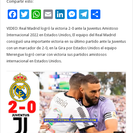
Compartir esto:
F
T
W
E
Li
M
T
C
ac
wi
h
m
n
es
el
o
VIDEO: Real Madrid logró la victoria 2-0 ante la Juventus Amistoso
e
tt
at
ai
k
se
e
m
Internacional 2022 en Estados Unidos, El equipo del Real Madrid
b
er
sA
l
e
n
gr
p
consiguió una importante victoria en su último partido ante la Juventus
con un marcador de 2-0, en la Gira por Estados Unidos el equipo
o
p
dI
g
a
ar
Merengue logró cerrar con victoria sus partidos amistosos
o
p
n
er
m
ti
internacional en Estados Unidos.
k
r