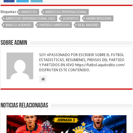
e
tt
at
ai
k
se
e
m
b
er
sA
l
e
n
gr
p
Etiquetas
AMISTOSO
AMISTOSO INTERNACIONAL
o
p
dI
g
a
ar
AMISTOSO INTERNACIONAL 2022
JUVENTUS
KARIM BENZEMA
MARCO ASENSIO
PARTIDO AMISTOSO
REAL MADRID
o
p
n
er
m
ti
k
r
Sobre admin
SOY APASIONADO POR ESCRIBIR SOBRE EL FUTBOL
ESTADISTICAS, RESUMENES, PREVIAS DEL PARTIDO
Y PARTIDOS EN VIVO https://futbol.aquitodito.com/
DISFRUTEN ESTE CONTENIDO.
Noticias Relacionadas