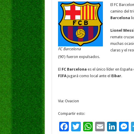
o
p
dI
g
El FC Barcelo
o
p
n
e
camino del tr
Barcelona
li
k
Lionel Mess
remate cruzad
muchas ocasi
FC Barcelona
claras y el re
(90′) fueron expulsados.
El
FC Barcelona
es el único líder en Españ
FIFA
jugará como local ante el
Eibar
.
Via: Ovacion
Compartir esto:
F
T
W
E
Li