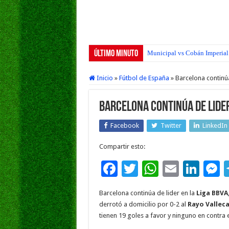
Último Minuto
Municipal vs Cobán Imperial 
Inicio
»
Fútbol de España
»
Barcelona continúa
Barcelona continúa de lider
Facebook
Twitter
LinkedIn
Compartir esto:
F
T
W
E
Li
ac
wi
h
m
n
e
Barcelona continúa de lider en la
Liga BBVA
e
tt
at
ai
k
s
derrotó a domicilio por 0-2 al
Rayo Vallec
b
er
sA
l
e
tienen 19 goles a favor y ninguno en contra 