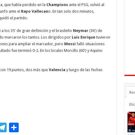
a
ar
na, que había perdido en la
Champions
ante el PSG, volvió al
r
m
ti
iunfo ante el
Rayo Vallecan
o. En tan solo dos minutos,
quidó el partido.
r
i
a los 35′ de gran definición y el brasileño
Neymar
(36′) de
o marcaron los tantos. Los dirigidos por
Luis Enrique
tuvieron
ones para ampliar el marcador, pero
Messi
falló situaciones
sultado fue terminó 0-2. En los locales Morcillo (60′) y Aquino
a con 19 puntos, dos más que
Valencia
y luego de las fechas
Rec
Eti
M
T
C