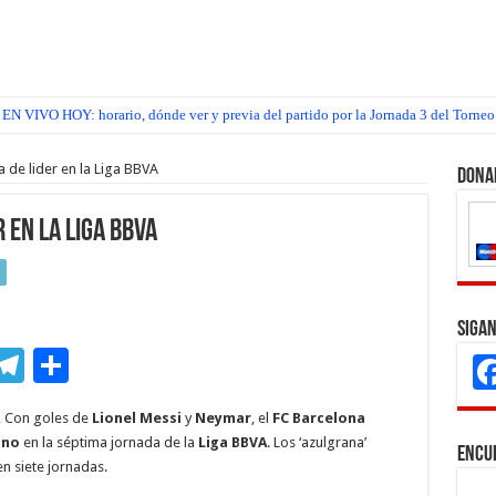
EN VIVO HOY: horario, dónde ver y previa del partido por la Jornada 3 del Torneo
 de lider en la Liga BBVA
Dona
 en la Liga BBVA
Sigan
M
T
C
s
el
o
, Con goles de
Lionel Messi
y
Neymar
, el
FC Barcelona
e
e
m
ano
en la séptima jornada de la
Liga BBVA
. Los ‘azulgrana’
Encu
n
gr
p
en siete jornadas.