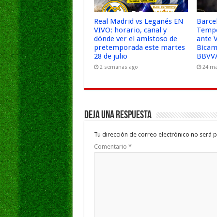
Real Madrid vs Leganés EN
Barce
VIVO: horario, canal y
Tempo
dónde ver el amistoso de
ante 
pretemporada este martes
Bicam
28 de julio
BBVVA
2 semanas ago
24 ma
Deja una respuesta
Tu dirección de correo electrónico no será p
Comentario
*