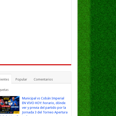
ientes
Popular
Comentarios
quetas
Municipal vs Cobán Imperial
EN VIVO HOY: horario, dónde
ver y previa del partido por la
Jornada 3 del Torneo Apertura