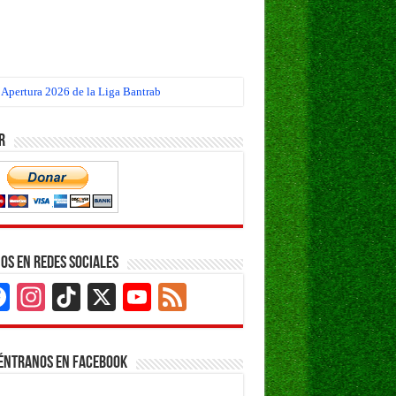
 Apertura 2026 de la Liga Bantrab
r
os en Redes Sociales
Facebook
Instagram
TikTok
X
YouTube
Feed
Channel
éntranos en Facebook