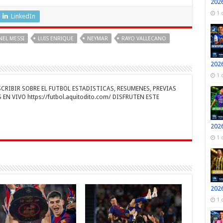
s
el
o
2026
e
e
m
1 
LinkedIn
n
gr
p
NEL MESSI
LUIS ENRIQUE
NEYMAR
RAYO VALLECANO
a
ar
r
m
ti
2026
1 
r
RIBIR SOBRE EL FUTBOL ESTADISTICAS, RESUMENES, PREVIAS
EN VIVO https://futbol.aquitodito.com/ DISFRUTEN ESTE
2026
1 
2026
1 