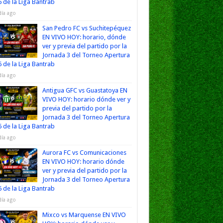
 de la Liga Bantrab
día ago
San Pedro FC vs Suchitepéquez
EN VIVO HOY: horario, dónde
ver y previa del partido por la
Jornada 3 del Torneo Apertura
 de la Liga Bantrab
día ago
Antigua GFC vs Guastatoya EN
VIVO HOY: horario dónde ver y
previa del partido por la
Jornada 3 del Torneo Apertura
 de la Liga Bantrab
día ago
Aurora FC vs Comunicaciones
EN VIVO HOY: horario dónde
ver y previa del partido por la
Jornada 3 del Torneo Apertura
 de la Liga Bantrab
día ago
Mixco vs Marquense EN VIVO