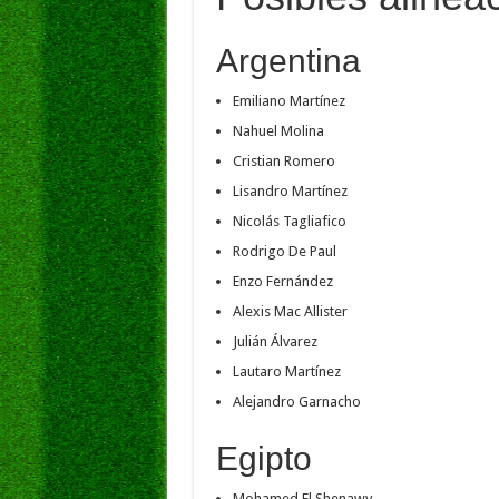
Argentina
Emiliano Martínez
Nahuel Molina
Cristian Romero
Lisandro Martínez
Nicolás Tagliafico
Rodrigo De Paul
Enzo Fernández
Alexis Mac Allister
Julián Álvarez
Lautaro Martínez
Alejandro Garnacho
Egipto
Mohamed El Shenawy