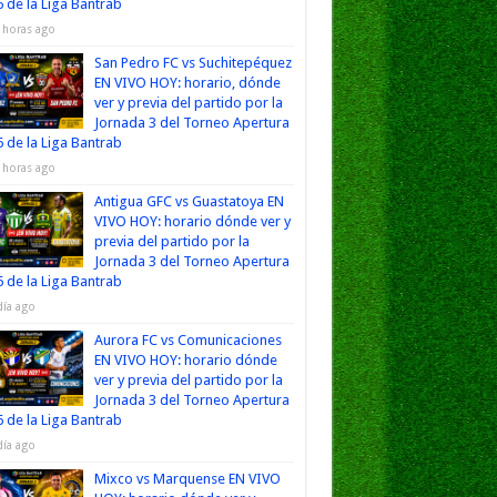
 de la Liga Bantrab
 horas ago
San Pedro FC vs Suchitepéquez
EN VIVO HOY: horario, dónde
ver y previa del partido por la
Jornada 3 del Torneo Apertura
 de la Liga Bantrab
 horas ago
Antigua GFC vs Guastatoya EN
VIVO HOY: horario dónde ver y
previa del partido por la
Jornada 3 del Torneo Apertura
 de la Liga Bantrab
día ago
Aurora FC vs Comunicaciones
EN VIVO HOY: horario dónde
ver y previa del partido por la
Jornada 3 del Torneo Apertura
 de la Liga Bantrab
día ago
Mixco vs Marquense EN VIVO