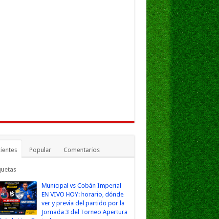
ientes
Popular
Comentarios
quetas
Municipal vs Cobán Imperial
EN VIVO HOY: horario, dónde
ver y previa del partido por la
Jornada 3 del Torneo Apertura