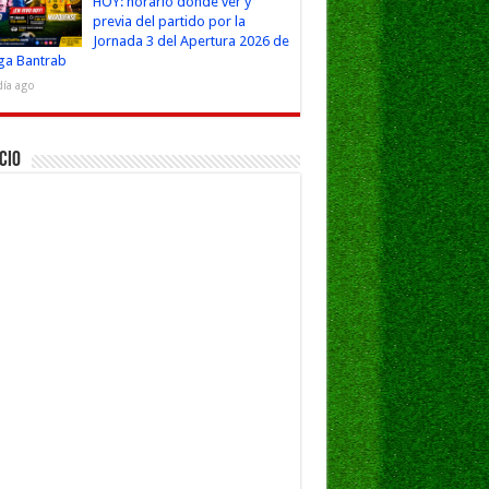
HOY: horario dónde ver y
previa del partido por la
Jornada 3 del Apertura 2026 de
iga Bantrab
día ago
cio