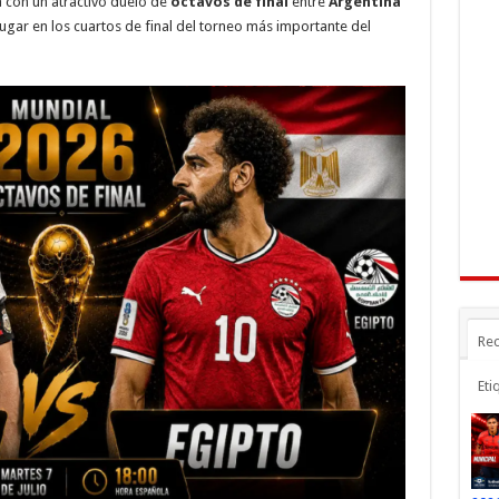
 con un atractivo duelo de
octavos de final
entre
Argentina
e
e
m
ugar en los cuartos de final del torneo más importante del
n
gr
p
a
ar
r
m
ti
r
Rec
Eti