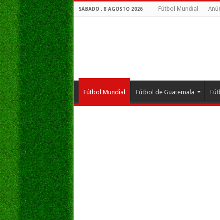
Fútbol Mundial
Anún
SÁBADO , 8 AGOSTO 2026
Fútbol Mundial
Fútbol de Guatemala
Fút