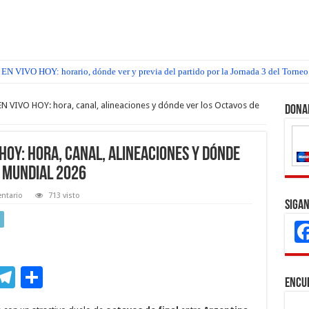
EN VIVO HOY: horario, dónde ver y previa del partido por la Jornada 3 del Torneo
z EN VIVO HOY: horario, dónde ver y previa del partido por la Jornada 3 del Torn
EN VIVO HOY: hora, canal, alineaciones y dónde ver los Octavos de
Dona
 HOY: hora, canal, alineaciones y dónde
l Mundial 2026
ntario
713 visto
Sigan
M
T
C
Encu
s
el
o