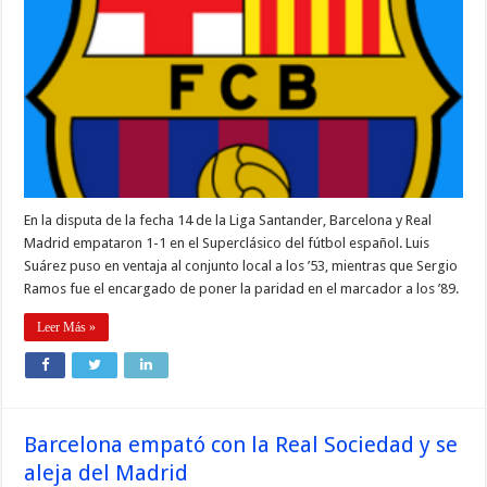
En la disputa de la fecha 14 de la Liga Santander, Barcelona y Real
Madrid empataron 1-1 en el Superclásico del fútbol español. Luis
Suárez puso en ventaja al conjunto local a los ’53, mientras que Sergio
Ramos fue el encargado de poner la paridad en el marcador a los ’89.
Leer Más »
Barcelona empató con la Real Sociedad y se
aleja del Madrid