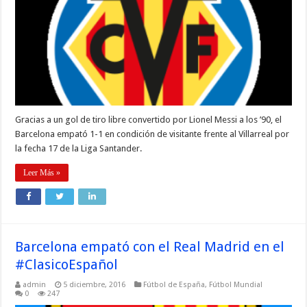
Gracias a un gol de tiro libre convertido por Lionel Messi a los ’90, el
Barcelona empató 1-1 en condición de visitante frente al Villarreal por
la fecha 17 de la Liga Santander.
Leer Más »
Barcelona empató con el Real Madrid en el
#ClasicoEspañol
admin
5 diciembre, 2016
Fútbol de España
,
Fútbol Mundial
0
247