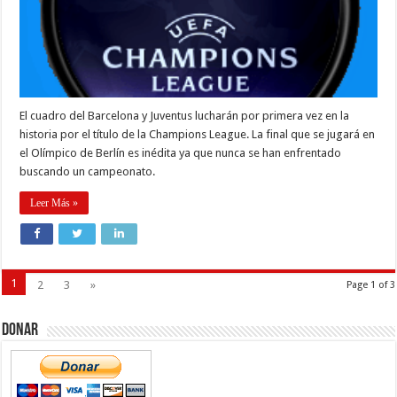
El cuadro del Barcelona y Juventus lucharán por primera vez en la
historia por el título de la Champions League. La final que se jugará en
el Olímpico de Berlín es inédita ya que nunca se han enfrentado
buscando un campeonato.
Leer Más »
1
2
3
»
Page 1 of 3
Donar