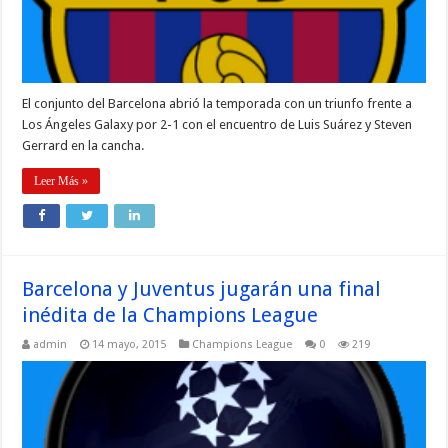
El conjunto del Barcelona abrió la temporada con un triunfo frente a
Los Ángeles Galaxy por 2-1 con el encuentro de Luis Suárez y Steven
Gerrard en la cancha.
Leer Más »
Barcelona y Juventus jugarán una final
inédita de la Champions League
admin
14 mayo, 2015
Champions League
0
219