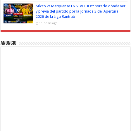
Mixco vs Marquense EN VIVO HOY: horario dónde ver
y previa del partido por la Jornada 3 del Apertura
2026 de la Liga Bantrab
11 horas ago
Anuncio