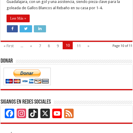
Guadalajara, con un gol y una asistencia, siendo pieza clave para la
goleada de Gallos Blancos al Rebaño en su casa por 1-4.
Leer Más »
10
« First
...
«
7
8
9
11
»
Page 10 of 11
Donar
Siganos en Redes Sociales
Facebook
Instagram
TikTok
X
YouTube
Feed
Channel