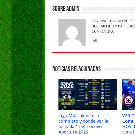
o
p
n
e
Sobre admin
k
SOY APASIONADO POR ESC
DEL PARTIDO Y PARTIDOS 
CONTENIDO.
Noticias Relacionadas
Liga MX: calendario
VER Cr
completo y dónde ver la
Comun
Jornada 1 del Torneo
HOY: 
Apertura 2026
ver e