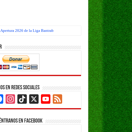
 Apertura 2026 de la Liga Bantrab
r
os en Redes Sociales
Facebook
Instagram
TikTok
X
YouTube
Feed
Channel
éntranos en Facebook