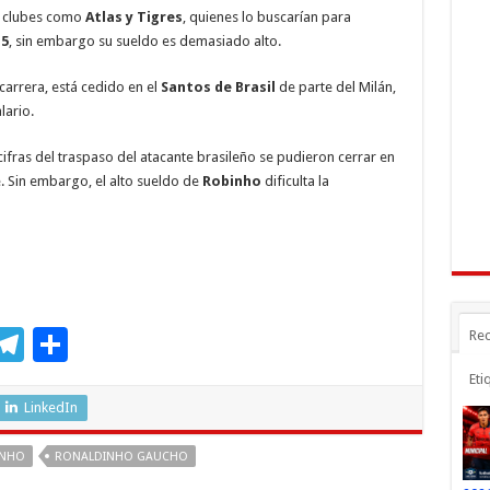
a
ar
de clubes como
Atlas y Tigres
, quienes lo buscarían para
r
m
ti
15
, sin embargo su sueldo es demasiado alto.
r
 carrera, está cedido en el
Santos de Brasil
de parte del Milán,
lario.
 cifras del traspaso del atacante brasileño se pudieron cerrar en
 Sin embargo, el alto sueldo de
Robinho
dificulta la
M
T
C
Rec
s
el
o
Eti
e
e
m
LinkedIn
n
gr
p
INHO
RONALDINHO GAUCHO
a
ar