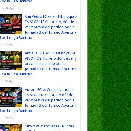
 de la Liga Bantrab
 horas ago
San Pedro FC vs Suchitepéquez
EN VIVO HOY: horario, dónde
ver y previa del partido por la
Jornada 3 del Torneo Apertura
 de la Liga Bantrab
 horas ago
Antigua GFC vs Guastatoya EN
VIVO HOY: horario dónde ver y
previa del partido por la
Jornada 3 del Torneo Apertura
 de la Liga Bantrab
 horas ago
Aurora FC vs Comunicaciones
EN VIVO HOY: horario dónde
ver y previa del partido por la
Jornada 3 del Torneo Apertura
 de la Liga Bantrab
 horas ago
Mixco vs Marquense EN VIVO