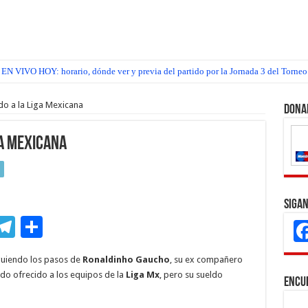
EN VIVO HOY: horario, dónde ver y previa del partido por la Jornada 3 del Torneo
do a la Liga Mexicana
Dona
ga Mexicana
Sigan
M
T
C
s
el
o
guiendo los pasos de
Ronaldinho Gaucho
, su ex compañero
e
e
m
sido ofrecido a los equipos de la
Liga Mx
, pero su sueldo
Encu
n
gr
p