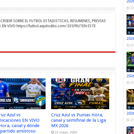
2026
r
m
ti
22
r
RIBIR SOBRE EL FUTBOL ESTADISTICAS, RESUMENES, PREVIAS
EN VIVO https://futbol.aquitodito.com/ DISFRUTEN ESTE
2026
23
2026
23
2026
uz Azul vs
Cruz Azul vs Pumas Hora,
icaciones EN VIVO
canal y semifinal de la Liga
23
Hora, canal y dónde
MX 2026
l partido amistoso
22 mayo, 2026