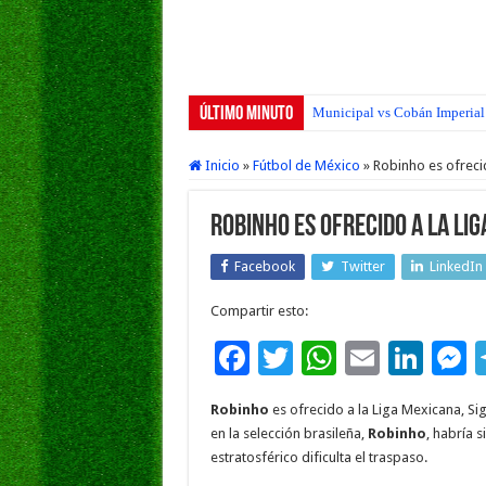
Último Minuto
Municipal vs Cobán Imperial 
Inicio
»
Fútbol de México
»
Robinho es ofreci
Robinho es ofrecido a la Li
Facebook
Twitter
LinkedIn
Compartir esto:
F
T
W
E
Li
ac
wi
h
m
n
e
Robinho
es ofrecido a la Liga Mexicana, Si
e
tt
at
ai
k
s
en la selección brasileña,
Robinho
, habría 
b
er
sA
l
e
estratosférico dificulta el traspaso.