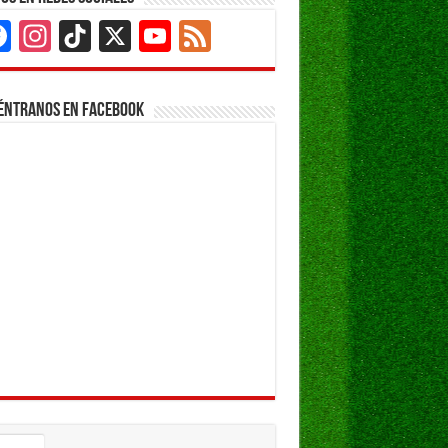
Facebook
Instagram
TikTok
X
YouTube
Feed
Channel
éntranos en Facebook