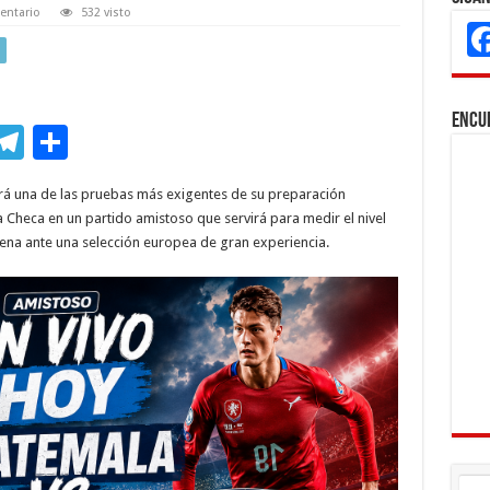
entario
532 visto
Encu
M
T
C
s
el
o
rá una de las pruebas más exigentes de su preparación
e
e
m
 Checa en un partido amistoso que servirá para medir el nivel
n
gr
p
ena ante una selección europea de gran experiencia.
a
ar
r
m
ti
r