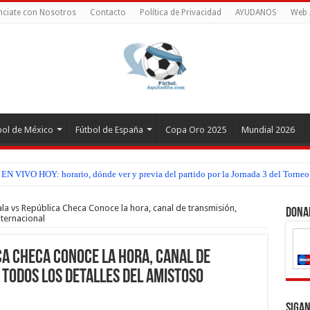
ciate con Nosotros
Contacto
Política de Privacidad
AYUDANOS
Web 
bol de México
Fútbol de España
Copa Oro 2025
Mundial 2026
EN VIVO HOY: horario, dónde ver y previa del partido por la Jornada 3 del Torneo
a vs República Checa Conoce la hora, canal de transmisión,
Dona
nternacional
ca Checa Conoce la hora, canal de
 todos los detalles del amistoso
Sigan