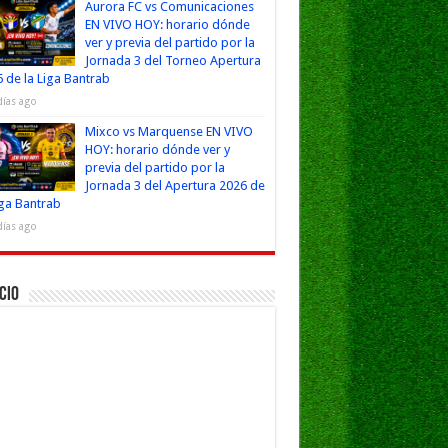
Aurora FC vs Comunicaciones
EN VIVO HOY: horario dónde
ver y previa del partido por la
Jornada 3 del Torneo Apertura
 de la Liga Bantrab
días ago
Mixco vs Marquense EN VIVO
HOY: horario dónde ver y
previa del partido por la
Jornada 3 del Apertura 2026 de
iga Bantrab
días ago
cio