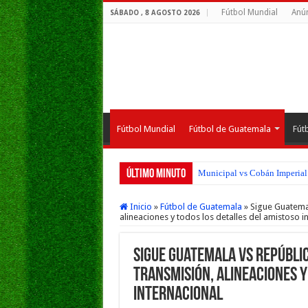
Fútbol Mundial
Anún
SÁBADO , 8 AGOSTO 2026
Fútbol Mundial
Fútbol de Guatemala
Fút
Último Minuto
Municipal vs Cobán Imperial 
Inicio
»
Fútbol de Guatemala
»
Sigue Guatemal
alineaciones y todos los detalles del amistoso i
Sigue Guatemala vs Repúbli
transmisión, alineaciones y
internacional