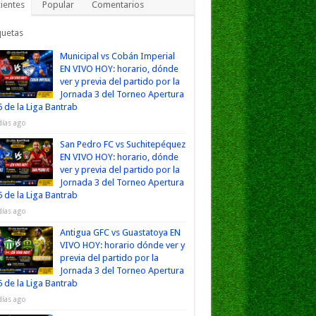
ientes
Popular
Comentarios
quetas
Municipal vs Cobán Imperial
EN VIVO HOY: horario, dónde
ver y previa del partido por la
Jornada 3 del Torneo Apertura
 de la Liga Bantrab
días ago
San Pedro FC vs Suchitepéquez
EN VIVO HOY: horario, dónde
ver y previa del partido por la
Jornada 3 del Torneo Apertura
 de la Liga Bantrab
días ago
Antigua GFC vs Guastatoya EN
VIVO HOY: horario dónde ver y
previa del partido por la
Jornada 3 del Torneo Apertura
 de la Liga Bantrab
días ago