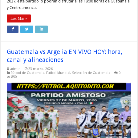
2027, este partido lo podrán disfrutar a las 18:00 horas de Guatemala
y Centroamerica.
Leer Más »
Guatemala vs Argelia EN VIVO HOY: hora,
canal y alineaciones
admin
23 marzo, 2026
Fútbol de Guatemala
,
Fútbol Mundial
,
Selección de Guatemala
0
850