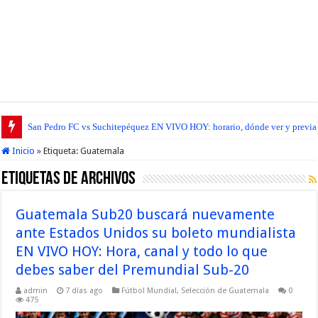
San Pedro FC vs Suchitepéquez EN VIVO HOY: horario, dónde ver y previa d
Inicio
»
Etiqueta:
Guatemala
Etiquetas de Archivos
Guatemala Sub20 buscará nuevamente
ante Estados Unidos su boleto mundialista
EN VIVO HOY: Hora, canal y todo lo que
debes saber del Premundial Sub-20
admin
7 días ago
Fútbol Mundial
,
Selección de Guatemala
0
475