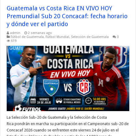
Guatemala vs Costa Rica EN VIVO HOY
Premundial Sub 20 Concacaf: fecha horario
y dónde ver el partido
admin
2 semanas ago
Fútbol de Guatemala
,
Fútbol Mundial
,
Selección de Guatemala
0
619
La Selección Sub-20 de Guatemala y la Selección de Costa
Rica pondrán en marcha su participación en el Campeonato sub-20 de
Concacaf 2026 cuando se enfrenten este viernes 24 de julio en el