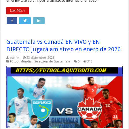
en el BMO Stadium, por el amistoso internacional 2026.
Leer Más »
Guatemala vs Canadá EN VIVO y EN
DIRECTO jugará amistoso en enero de 2026
admin
23 diciembre, 2025
Fútbol Mundial
,
Selección de Guatemala
0
313