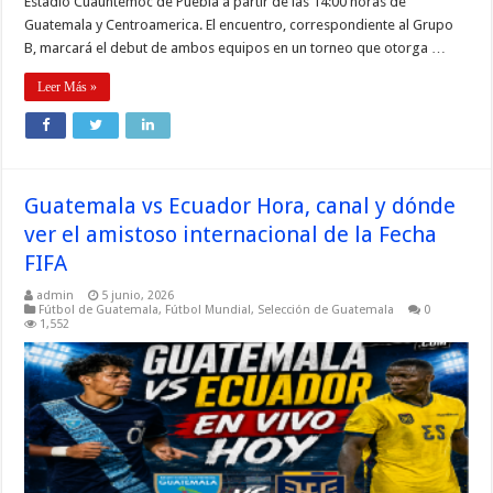
Estadio Cuauhtémoc de Puebla a partir de las 14:00 horas de
Guatemala y Centroamerica. El encuentro, correspondiente al Grupo
B, marcará el debut de ambos equipos en un torneo que otorga …
Leer Más »
Guatemala vs Ecuador Hora, canal y dónde
ver el amistoso internacional de la Fecha
FIFA
admin
5 junio, 2026
Fútbol de Guatemala
,
Fútbol Mundial
,
Selección de Guatemala
0
1,552