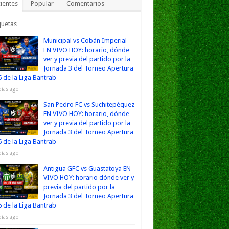
ientes
Popular
Comentarios
quetas
Municipal vs Cobán Imperial
EN VIVO HOY: horario, dónde
ver y previa del partido por la
Jornada 3 del Torneo Apertura
 de la Liga Bantrab
días ago
San Pedro FC vs Suchitepéquez
EN VIVO HOY: horario, dónde
ver y previa del partido por la
Jornada 3 del Torneo Apertura
 de la Liga Bantrab
días ago
Antigua GFC vs Guastatoya EN
VIVO HOY: horario dónde ver y
previa del partido por la
Jornada 3 del Torneo Apertura
 de la Liga Bantrab
días ago