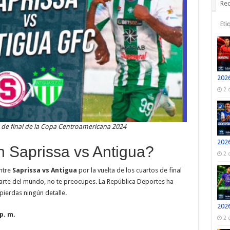
Rec
Eti
2026
2 
s de final de la Copa Centroamericana 2024
2026
n Saprissa vs Antigua?
2 
ntre
Saprissa vs Antigua
por la vuelta de los cuartos de final
 parte del mundo, no te preocupes. La República Deportes ha
pierdas ningún detalle.
2026
p. m.
2 