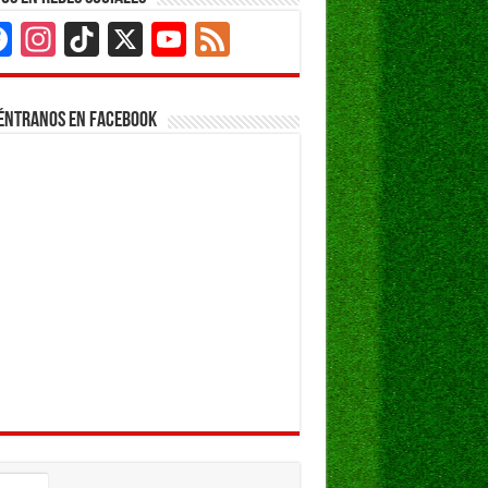
Facebook
Instagram
TikTok
X
YouTube
Feed
Channel
éntranos en Facebook