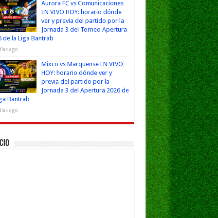
Aurora FC vs Comunicaciones
EN VIVO HOY: horario dónde
ver y previa del partido por la
Jornada 3 del Torneo Apertura
 de la Liga Bantrab
días ago
Mixco vs Marquense EN VIVO
HOY: horario dónde ver y
previa del partido por la
Jornada 3 del Apertura 2026 de
iga Bantrab
días ago
cio