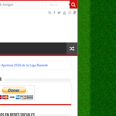
b Amigas
 Apertura 2026 de la Liga Bantrab
e la Liga Bantrab
r
os en Redes Sociales