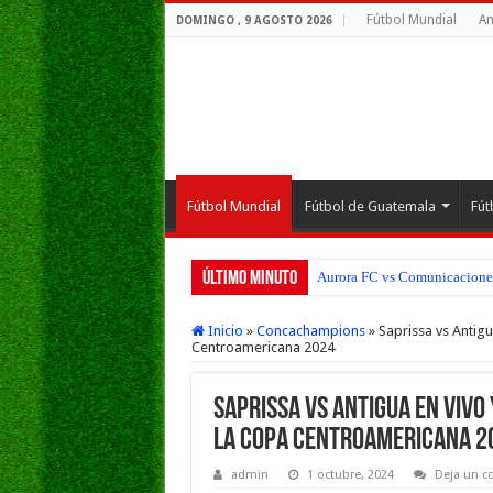
Fútbol Mundial
An
DOMINGO , 9 AGOSTO 2026
Fútbol Mundial
Fútbol de Guatemala
Fút
Último Minuto
Aurora FC vs Comunicaciones 
Mixco vs Marquense EN VIVO H
Inicio
»
Concachampions
»
Saprissa vs Antig
Centroamericana 2024
Saprissa vs Antigua EN VIVO 
la Copa Centroamericana 2
admin
1 octubre, 2024
Deja un c