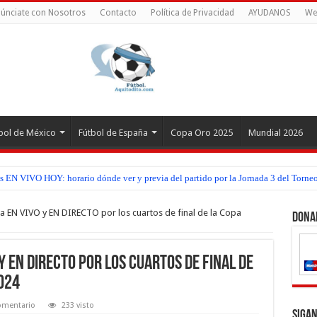
únciate con Nosotros
Contacto
Política de Privacidad
AYUDANOS
We
bol de México
Fútbol de España
Copa Oro 2025
Mundial 2026
EN VIVO HOY: horario dónde ver y previa del partido por la Jornada 3 del Torneo
OY: horario dónde ver y previa del partido por la Jornada 3 del Apertura 2026 d
ua EN VIVO y EN DIRECTO por los cuartos de final de la Copa
Dona
y EN DIRECTO por los cuartos de final de
024
omentario
233 visto
Sigan