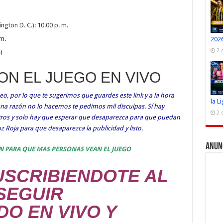
gton D. C.): 10.00 p. m.
 m.
2026
2 
)
CON EL JUEGO EN VIVO
o, por lo que te sugerimos que guardes este link y a la hora
la L
guna razón no lo hacemos te pedimos mil disculpas. Sí hay
2 
otros y solo hay que esperar que desaparezca para que puedan
ruz Roja para que desaparezca la publicidad y listo.
Anun
N PARA QUE MAS PERSONAS VEAN EL JUEGO
SCRIBIENDOTE AL
SEGUIR
DO EN VIVO Y