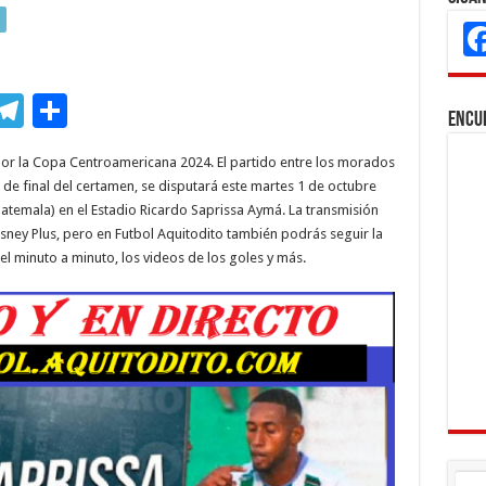
M
T
C
Encu
s
el
o
or la Copa Centroamericana 2024. El partido entre los morados
e
e
m
s de final del certamen, se disputará este martes 1 de octubre
n
gr
p
uatemala) en el Estadio Ricardo Saprissa Aymá. La transmisión
sney Plus, pero en Futbol Aquitodito también podrás seguir la
a
ar
 minuto a minuto, los videos de los goles y más.
r
m
ti
r