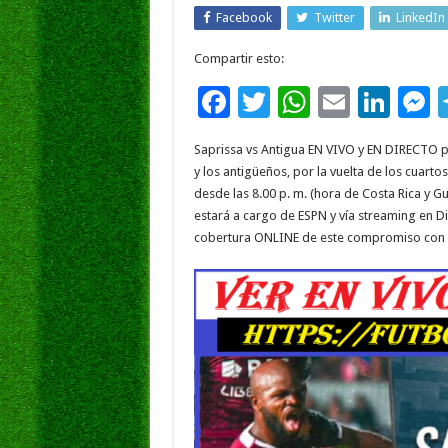
Facebook
Twitter
LinkedIn
Compartir esto:
F
T
W
E
Li
ac
wi
h
m
n
e
Saprissa vs Antigua EN VIVO y EN DIRECTO p
e
tt
at
ai
k
s
y los antigüeños, por la vuelta de los cuarto
b
er
sA
l
e
desde las 8.00 p. m. (hora de Costa Rica y G
estará a cargo de ESPN y vía streaming en Di
o
p
dI
g
cobertura ONLINE de este compromiso con el
o
p
n
e
k