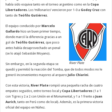
e
tt
at
ai
k
se
e
m
había sido esquiva tanto en el torneo argentino como en la
Copa
b
er
sA
l
e
n
gr
p
Libertadores
. Los ‘millonarios’ vencieron por 1-0 a
Godoy Cruz
con
tanto de
Teófilo Gutiérrez
.
o
p
dI
g
a
ar
o
p
n
er
m
ti
El equipo conducido por
Marcelo
Gallardo
hizo un buen primer tiempo,
k
r
donde marcó la diferencia gracias a un
gol de
Teófilo Gutiérrez
, que poco
antes había desaprovechado un penal
(se lo atajó Sebastián Moyano).
River Plate
Sin embargo, en la segunda etapa se
quedó y permitió la reacción del Tomba, que de todos modos no le
generó inconvenientes mayores al arquero
Julio Chiarini
.
Con esta victoria,
River Plate
rompió una pequeña racha de cuatro
empates seguidos, entre torneo local y
Copa Libertadores
(1 a 1
con Tigres y 2 a 2 con Unión en el Monumental, y 1 a 1 frente a
Juan
Aurich
, tanto en Perú como de local). Además, es la primera victoria
oficial del equipo en Núñez.