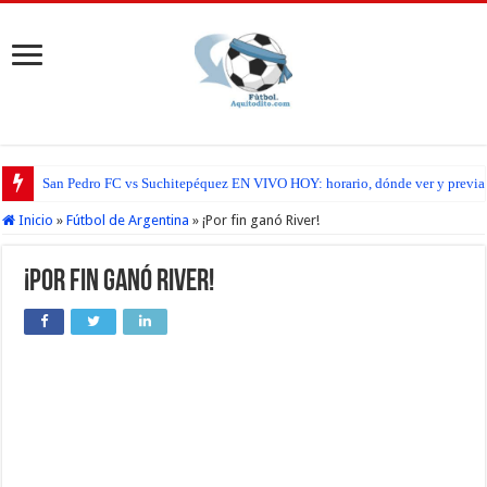
San Pedro FC vs Suchitepéquez EN VIVO HOY: horario, dónde ver y previa d
Inicio
»
Fútbol de Argentina
»
¡Por fin ganó River!
¡Por fin ganó River!