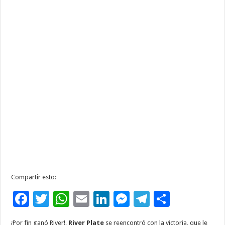
Compartir esto:
F
T
W
E
Li
M
T
C
ac
wi
h
m
n
es
el
o
¡Por fin ganó River!,
River Plate
se reencontró con la victoria, que le