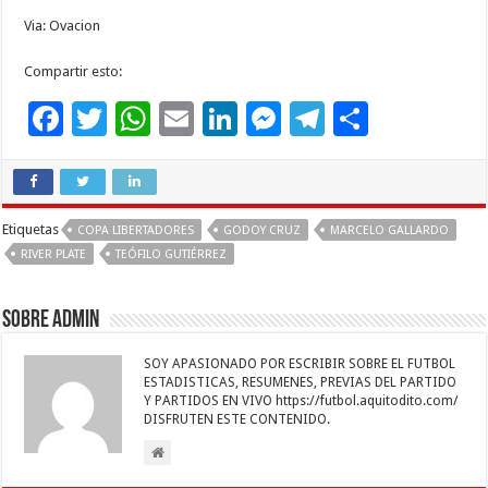
Via: Ovacion
Compartir esto:
F
T
W
E
Li
M
T
C
ac
wi
h
m
n
es
el
o
e
tt
at
ai
k
se
e
m
b
er
sA
l
e
n
gr
p
Etiquetas
COPA LIBERTADORES
GODOY CRUZ
MARCELO GALLARDO
o
p
dI
g
a
ar
RIVER PLATE
TEÓFILO GUTIÉRREZ
o
p
n
er
m
ti
k
r
Sobre admin
SOY APASIONADO POR ESCRIBIR SOBRE EL FUTBOL
ESTADISTICAS, RESUMENES, PREVIAS DEL PARTIDO
Y PARTIDOS EN VIVO https://futbol.aquitodito.com/
DISFRUTEN ESTE CONTENIDO.