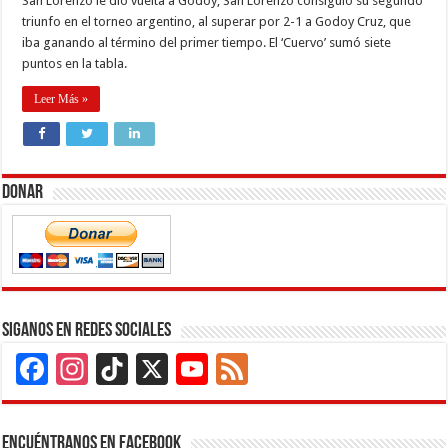
San Lorenzo le dio vuelta a Godoy, San Lorenzo consiguió su segundo
triunfo en el torneo argentino, al superar por 2-1 a Godoy Cruz, que
iba ganando al término del primer tiempo. El ‘Cuervo’ sumó siete
puntos en la tabla.
Leer Más »
Donar
Siganos en Redes Sociales
Facebook
Instagram
TikTok
X
YouTube
Feed
Channel
Encuéntranos en Facebook