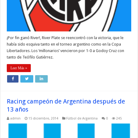
¡Por fin ganó River!, River Plate se reencontró con la victoria, que le
había sido esquiva tanto en el torneo argentino como en la Copa
Libertadores. Los ‘millonarios’ vencieron por 1-0 a Godoy Cruz con
tanto de Teófilo Gutiérrez.
Leer Más »
Racing campeón de Argentina después de
13 años
admin
15 diciembre, 2014
Fútbol de Argentina
0
245