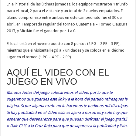
En el historial de las últimas jornadas, los equipos mostraron 1 triunfo
para el local, 2 para el visitante y un total de 2 duelos empatados. El
último compromiso entre ambos en este campeonato fue el 30 de
abril, en Temporada regular del torneo Guatemala – Torneo Clausura
2017, y Mictlán fue el ganador por 1 a 0.
El local está en el noveno puesto con 8 puntos (2 PG – 2 PE – 3 PP),
mientras que el visitante llegó a 7 unidades y se coloca en el décimo
lugar en el torneo (1 PG – 4 PE – 2 PP).
AQUÍ EL VIDEO CON EL
JUEGO EN VIVO
Minutos Antes del juego colocaremos el vídeo, por lo que te
sugerimos que guardes este link y a la hora del partido refresques la
página. Si por alguna razón no lo hacemos te pedimos mil disculpas.
Sí hay publicidad en el Video esta es ajena a nosotros y solo hay que
esperar que desaparezca para que puedan disfrutar el juego gratis!!
o Dale CLIC a la Cruz Roja para que desaparezca la publicidad y listo.