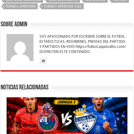
o
p
n
er
m
ti
TORNEO APERTURA
TORNEO APERTURA 2025
k
r
Sobre admin
SOY APASIONADO POR ESCRIBIR SOBRE EL FUTBOL
ESTADISTICAS, RESUMENES, PREVIAS DEL PARTIDO
Y PARTIDOS EN VIVO https://futbol.aquitodito.com/
DISFRUTEN ESTE CONTENIDO.
Noticias Relacionadas