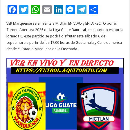
F
T
W
E
Li
M
T
C
ac
wi
h
m
n
es
el
o
VER Marquense se enfrenta a Mictlan EN VIVO y EN DIRECTO por el
e
tt
at
ai
k
se
e
m
Torneo Apertura 2025 de la Liga Guate Banrural, este partido es por la
b
er
sA
l
e
n
gr
p
jornada 8, este partido se podrá disfrutar este sábado 6 de
septiembre a partir de las 17:00 horas de Guatemala y Centroamerica
o
p
dI
g
a
ar
desde el Estadio Marquesa de la Ensenada.
o
p
n
er
m
ti
k
r