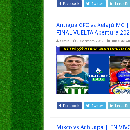
Facebook
Twitter
LinkedIn
Antigua GFC vs Xelajú MC 
FINAL VUELTA Apertura 202
admin
9 diciembre, 2025
Fútbol de G
Facebook
Twitter
LinkedIn
Mixco vs Achuapa | EN VI