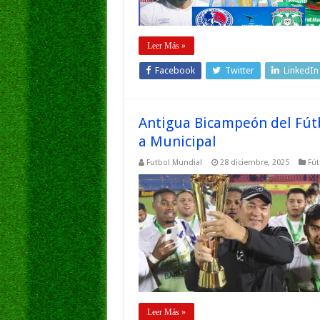
Leer Más »
Facebook
Twitter
LinkedIn
Antigua Bicampeón del Fút
a Municipal
Futbol Mundial
28 diciembre, 2025
Fút
Leer Más »