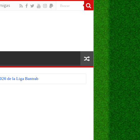
migas
026 de la Liga Bantrab
troamericana 2026