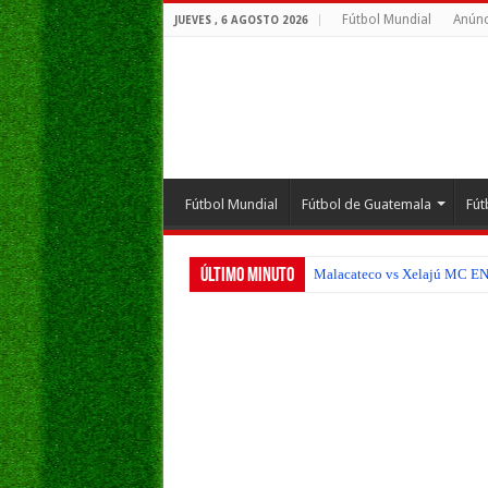
Fútbol Mundial
Anúnc
JUEVES , 6 AGOSTO 2026
Fútbol Mundial
Fútbol de Guatemala
Fút
Último Minuto
Malacateco vs Xelajú MC EN V
Verdes FC vs Municipal EN VI