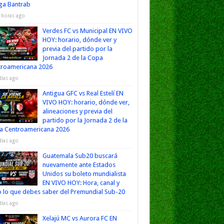
iga Bantrab
 horas ago
Verdes FC vs Municipal EN VIVO
HOY: horario, dónde ver y
previa del partido por la
Jornada 2 de la Copa
troamericana 2026
días ago
Antigua GFC vs Real Estelí EN
VIVO HOY: horario, dónde ver,
alineaciones y previa del
partido por la Jornada 2 de la
a Centroamericana 2026
días ago
Guatemala Sub20 buscará
nuevamente ante Estados
Unidos su boleto mundialista
EN VIVO HOY: Hora, canal y
 lo que debes saber del Premundial Sub-20
días ago
Xelajú MC vs Aurora FC EN