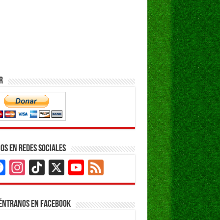
r
os en Redes Sociales
Facebook
Instagram
TikTok
X
YouTube
Feed
Channel
éntranos en Facebook