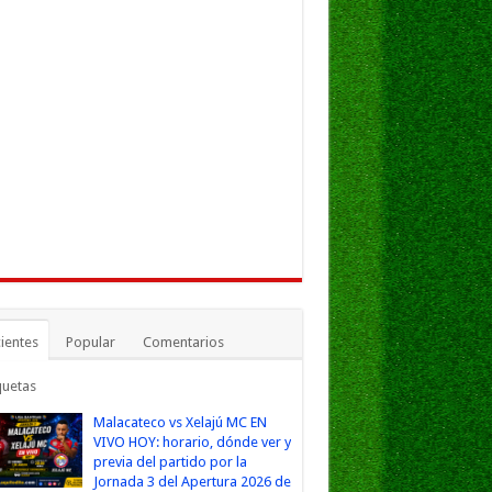
ientes
Popular
Comentarios
quetas
Malacateco vs Xelajú MC EN
VIVO HOY: horario, dónde ver y
previa del partido por la
Jornada 3 del Apertura 2026 de