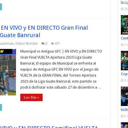
la L
20
 EN VIVO y EN DIRECTO Gran Final
 Guate Banrural
Cen
Guatemala
,
Fútbol Mundial
0
471
3 
Municipal vs Antigua GFC | EN VIVO y EN DIRECTO
Gran Final VUELTA Apertura 2025 Liga Guate
Banrural, El equipo de Municipal se enfrenta al
equipo de Antigua GFC EN VIVO por el Juego de
Cop
VUELTA de la GRAN FINAL del Torneo Apertura
3 
2025 de la Liga Guate Banrural, este partido se
podrá disfrutar este sábado 27 de diciembre a …
Leer Más »
todo
5 