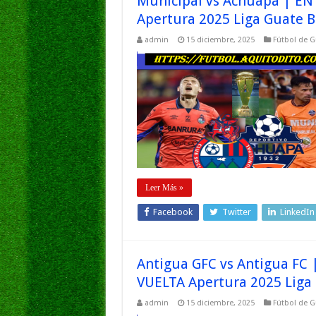
Municipal vs Achuapa | EN
Apertura 2025 Liga Guate B
admin
15 diciembre, 2025
Fútbol de 
Leer Más »
Facebook
Twitter
LinkedIn
Antigua GFC vs Antigua FC 
VUELTA Apertura 2025 Liga
admin
15 diciembre, 2025
Fútbol de 