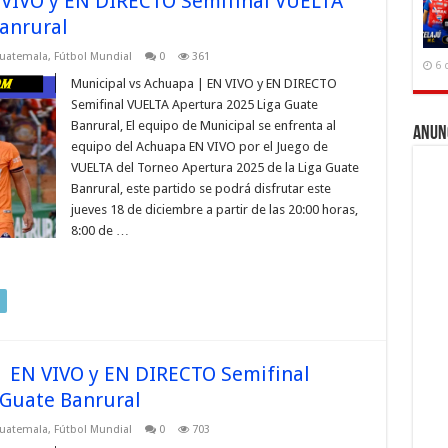
 VIVO y EN DIRECTO Semifinal VUELTA
anrural
Guatemala
,
Fútbol Mundial
0
361
6 
Municipal vs Achuapa | EN VIVO y EN DIRECTO
Semifinal VUELTA Apertura 2025 Liga Guate
Banrural, El equipo de Municipal se enfrenta al
Anun
equipo del Achuapa EN VIVO por el Juego de
VUELTA del Torneo Apertura 2025 de la Liga Guate
Banrural, este partido se podrá disfrutar este
jueves 18 de diciembre a partir de las 20:00 horas,
8:00 de …
| EN VIVO y EN DIRECTO Semifinal
 Guate Banrural
Guatemala
,
Fútbol Mundial
0
703