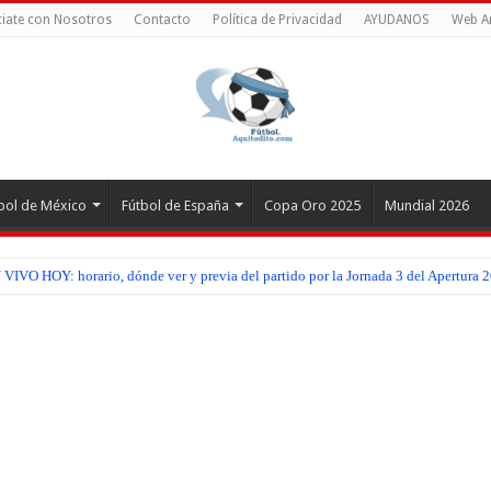
iate con Nosotros
Contacto
Política de Privacidad
AYUDANOS
Web A
bol de México
Fútbol de España
Copa Oro 2025
Mundial 2026
IVO HOY: horario, dónde ver y previa del partido por la Jornada 3 del Apertura 2
VO HOY: horario, dónde ver y previa del partido por la Jornada 2 de la Copa Cen