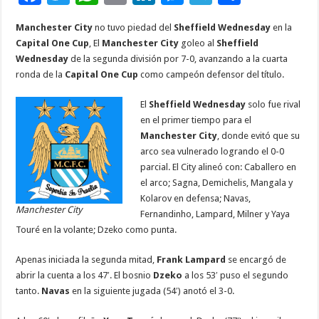
ac
wi
h
m
n
es
el
o
Manchester City
no tuvo piedad del
Sheffield Wednesday
en la
e
tt
at
ai
k
se
e
m
Capital One Cup
, El
Manchester City
goleo al
Sheffield
b
er
sA
l
e
n
gr
p
Wednesday
de la segunda división por 7-0, avanzando a la cuarta
ronda de la
Capital One Cup
como campeón defensor del título.
o
p
dI
g
a
ar
o
p
n
er
m
ti
El
Sheffield Wednesday
solo fue rival
en el primer tiempo para el
k
r
Manchester City
, donde evitó que su
arco sea vulnerado logrando el 0-0
parcial. El City alineó con: Caballero en
el arco; Sagna, Demichelis, Mangala y
Kolarov en defensa; Navas,
Manchester City
Fernandinho, Lampard, Milner y Yaya
Touré en la volante; Dzeko como punta.
Apenas iniciada la segunda mitad,
Frank Lampard
se encargó de
abrir la cuenta a los 47′. El bosnio
Dzeko
a los 53′ puso el segundo
tanto.
Navas
en la siguiente jugada (54′) anotó el 3-0.