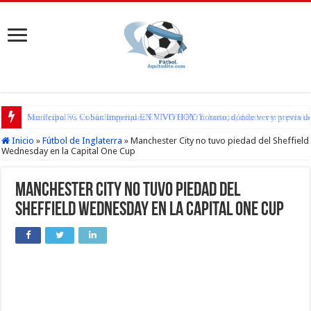
Municipal vs Cobán Imperial EN VIVO HOY: horario, dónde ver y previa del
San Pedro FC vs Suchitepéquez EN VIVO HOY: horario, dónde ver y previa d
Inicio
»
Fútbol de Inglaterra
»
Manchester City no tuvo piedad del Sheffield
Wednesday en la Capital One Cup
Manchester City no tuvo piedad del
Sheffield Wednesday en la Capital One Cup