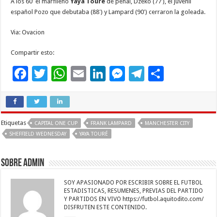
A los 60′ el marfileño
Yaya Touré
de penal, Dzeko (77′), el juvenil
español Pozo que debutaba (88′) y Lampard (90′) cerraron la goleada.
Via: Ovacion
Compartir esto:
F
T
W
E
Li
M
T
C
ac
wi
h
m
n
es
el
o
e
tt
at
ai
k
se
e
m
b
er
sA
l
e
n
gr
p
Etiquetas
CAPITAL ONE CUP
FRANK LAMPARD
MANCHESTER CITY
o
p
dI
g
a
ar
SHEFFIELD WEDNESDAY
YAYA TOURÉ
o
p
n
er
m
ti
k
r
Sobre admin
SOY APASIONADO POR ESCRIBIR SOBRE EL FUTBOL
ESTADISTICAS, RESUMENES, PREVIAS DEL PARTIDO
Y PARTIDOS EN VIVO https://futbol.aquitodito.com/
DISFRUTEN ESTE CONTENIDO.