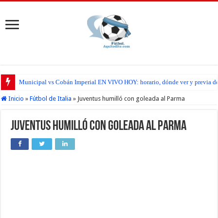
Municipal vs Cobán Imperial EN VIVO HOY: horario, dónde ver y previa del
San Pedro FC vs Suchitepéquez EN VIVO HOY: horario, dónde ver y previa d
Inicio
»
Fútbol de Italia
»
Juventus humilló con goleada al Parma
Juventus humilló con goleada al Parma