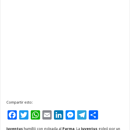
Compartir esto:
F
T
W
E
Li
M
T
C
ac
wi
h
m
n
es
el
o
Juventus
humilló con goleada al
Parma
, La
Juventus
goleó por un