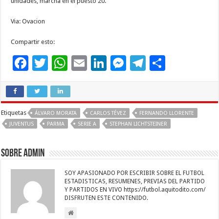
unidades, marcha en el puesto 20.
Via: Ovacion
Compartir esto:
F
T
W
E
Li
M
T
C
ac
wi
h
m
n
es
el
o
e
tt
at
ai
k
se
e
m
b
er
sA
l
e
n
gr
p
Etiquetas
ÁLVARO MORATA
CARLOS TÉVEZ
FERNANDO LLORENTE
o
p
dI
g
a
ar
JUVENTUS
PARMA
SERIE A
STEPHAN LICHTSTEINER
o
p
n
er
m
ti
k
r
Sobre admin
SOY APASIONADO POR ESCRIBIR SOBRE EL FUTBOL
ESTADISTICAS, RESUMENES, PREVIAS DEL PARTIDO
Y PARTIDOS EN VIVO https://futbol.aquitodito.com/
DISFRUTEN ESTE CONTENIDO.