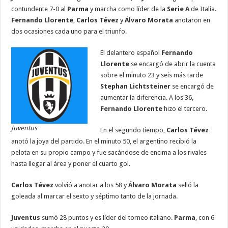
e
tt
at
ai
k
se
e
m
contundente 7-0 al
Parma
y marcha como líder de la
Serie A
de Italia.
b
er
sA
l
e
n
gr
p
Fernando Llorente
,
Carlos Tévez
y
Álvaro Morata
anotaron en
dos ocasiones cada uno para el triunfo.
o
p
dI
g
a
ar
o
p
n
er
m
ti
El delantero español
Fernando
Llorente
se encargó de abrir la cuenta
k
r
sobre el minuto 23 y seis más tarde
Stephan Lichtsteiner
se encargó de
aumentar la diferencia. A los 36,
Fernando Llorente
hizo el tercero.
Juventus
En el segundo tiempo,
Carlos Tévez
anotó la joya del partido. En el minuto 50, el argentino recibió la
pelota en su propio campo y fue sacándose de encima a los rivales
hasta llegar al área y poner el cuarto gol.
Carlos Tévez
volvió a anotar a los 58 y
Álvaro Morata
selló la
goleada al marcar el sexto y séptimo tanto de la jornada.
Juventus
sumó 28 puntos y es líder del torneo italiano.
Parma
, con 6