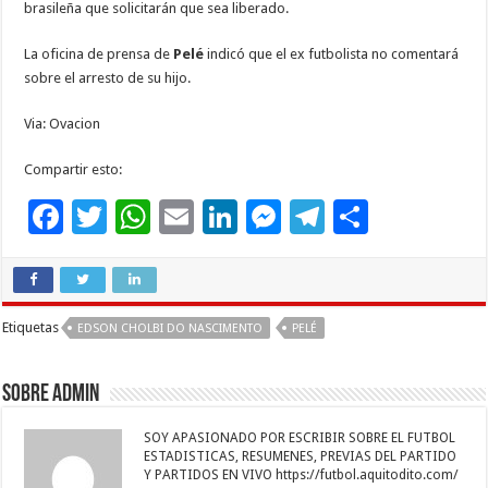
brasileña que solicitarán que sea liberado.
La oficina de prensa de
Pelé
indicó que el ex futbolista no comentará
sobre el arresto de su hijo.
Via: Ovacion
Compartir esto:
F
T
W
E
Li
M
T
C
ac
wi
h
m
n
es
el
o
e
tt
at
ai
k
se
e
m
b
er
sA
l
e
n
gr
p
Etiquetas
EDSON CHOLBI DO NASCIMENTO
PELÉ
o
p
dI
g
a
ar
o
p
n
er
m
ti
Sobre admin
k
r
SOY APASIONADO POR ESCRIBIR SOBRE EL FUTBOL
ESTADISTICAS, RESUMENES, PREVIAS DEL PARTIDO
Y PARTIDOS EN VIVO https://futbol.aquitodito.com/