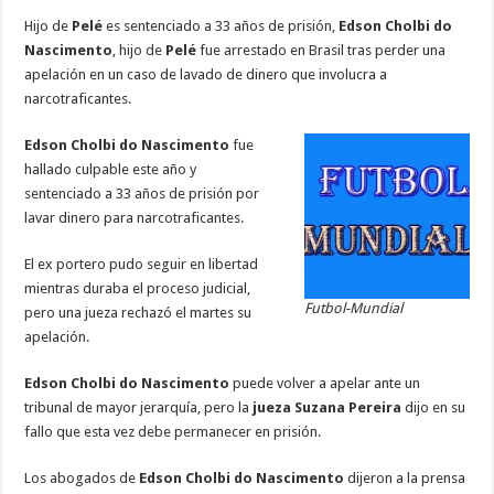
ac
wi
h
m
n
es
el
o
Hijo de
Pelé
es sentenciado a 33 años de prisión,
Edson Cholbi do
e
tt
at
ai
k
se
e
m
Nascimento
, hijo de
Pelé
fue arrestado en Brasil tras perder una
b
er
sA
l
e
n
gr
p
apelación en un caso de lavado de dinero que involucra a
narcotraficantes.
o
p
dI
g
a
ar
o
p
n
er
m
ti
Edson Cholbi do Nascimento
fue
hallado culpable este año y
k
r
sentenciado a 33 años de prisión por
lavar dinero para narcotraficantes.
El ex portero pudo seguir en libertad
mientras duraba el proceso judicial,
Futbol-Mundial
pero una jueza rechazó el martes su
apelación.
Edson Cholbi do Nascimento
puede volver a apelar ante un
tribunal de mayor jerarquía, pero la
jueza Suzana Pereira
dijo en su
fallo que esta vez debe permanecer en prisión.
Los abogados de
Edson Cholbi do Nascimento
dijeron a la prensa