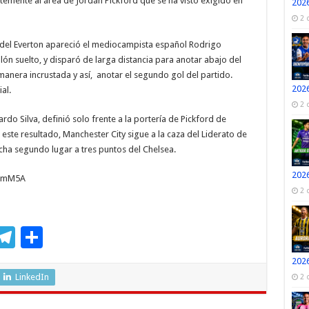
ntemente al área de Jordán Pickford que se ha visto exigido en
2026
2 
a del Everton apareció el mediocampista español Rodrigo
n suelto, y disparó de larga distancia para anotar abajo del
nera incrustada y así, anotar el segundo gol del partido.
2026
al.
2 
ardo Silva, definió solo frente a la portería de Pickford de
 este resultado, Manchester City sigue a la caza del Liderato de
cha segundo lugar a tres puntos del Chelsea.
2026
nFmM5A
2 
M
T
C
s
el
o
2026
e
e
m
LinkedIn
2 
n
gr
p