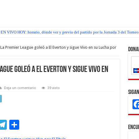
EN VIVO HOY: horario, dónde ver y previa del partido por la Jornada 3 del Torneo
a Premier League goleó a El Everton y sigue Vivo en su Lucha por
Dona
ague goleó a El Everton y sigue Vivo en
Deja un comentario
39 visto
Sigan
M
T
C
Encu
s
el
o