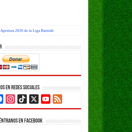
 Apertura 2026 de la Liga Bantrab
r
os en Redes Sociales
Facebook
Instagram
TikTok
X
YouTube
Feed
Channel
éntranos en Facebook