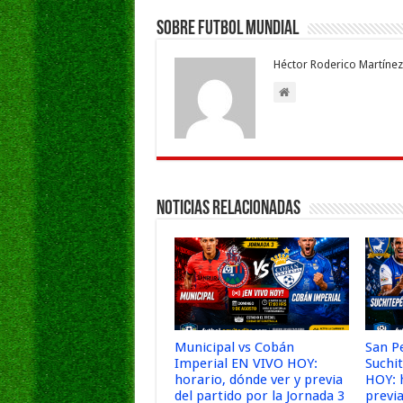
o
p
dI
g
Sobre Futbol Mundial
o
p
n
e
Héctor Roderico Martínez
k
Noticias Relacionadas
Municipal vs Cobán
San P
Imperial EN VIVO HOY:
Suchi
horario, dónde ver y previa
HOY: 
del partido por la Jornada 3
previa