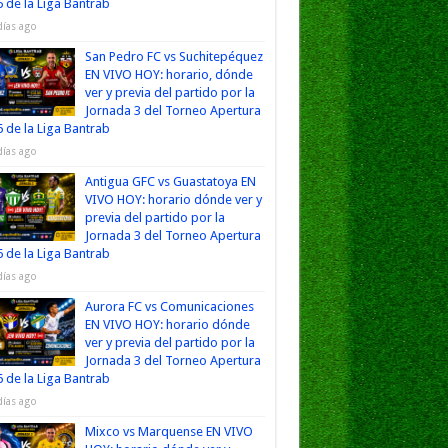
 de la Liga Bantrab
días ago
San Pedro FC vs Suchitepéquez
EN VIVO HOY: horario, dónde
ver y previa del partido por la
Jornada 3 del Torneo Apertura
 de la Liga Bantrab
días ago
Antigua GFC vs Guastatoya EN
VIVO HOY: horario dónde ver y
previa del partido por la
Jornada 3 del Torneo Apertura
 de la Liga Bantrab
días ago
Aurora FC vs Comunicaciones
EN VIVO HOY: horario dónde
ver y previa del partido por la
Jornada 3 del Torneo Apertura
 de la Liga Bantrab
días ago
Mixco vs Marquense EN VIVO