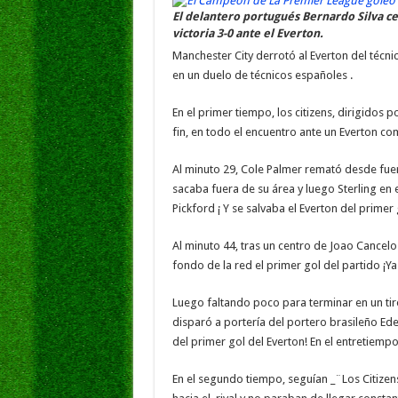
e
tt
at
ai
k
s
El delantero portugués Bernardo Silva ce
victoria 3-0 ante el Everton.
b
er
sA
l
e
Manchester City derrotó al Everton del técni
o
p
dI
g
en un duelo de técnicos españoles .
o
p
n
e
En el primer tiempo, los citizens, dirigidos 
k
fin, en todo el encuentro ante un Everton co
Al minuto 29, Cole Palmer remató desde fuera
sacaba fuera de su área y luego Sterling en 
Pickford ¡ Y se salvaba el Everton del primer
Al minuto 44, tras un centro de Joao Cancelo
fondo de la red el primer gol del partido ¡Y
Luego faltando poco para terminar en un ti
disparó a portería del portero brasileño Ed
del primer gol del Everton! En el entretiemp
En el segundo tiempo, seguían _¨Los Citizen