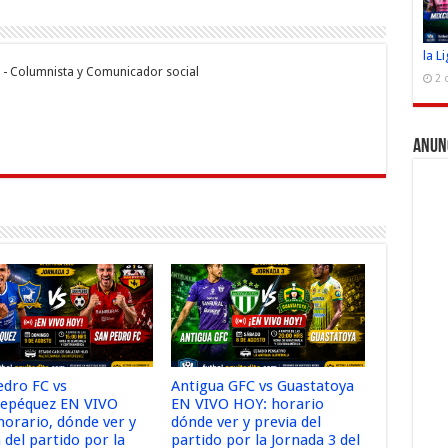
a
ar
r
m
ti
la L
 - Columnista y Comunicador social
r
2 
Anun
edro FC vs
Antigua GFC vs Guastatoya
tepéquez EN VIVO
EN VIVO HOY: horario
horario, dónde ver y
dónde ver y previa del
 del partido por la
partido por la Jornada 3 del