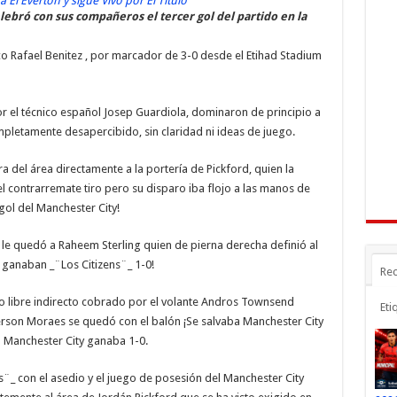
e
e
m
lebró con sus compañeros el tercer gol del partido en la
n
gr
p
co Rafael Benitez , por marcador de 3-0 desde el Etihad Stadium
a
ar
r
m
ti
por el técnico español Josep Guardiola, dominaron de principio a
r
mpletamente desapercibido, sin claridad ni ideas de juego.
 del área directamente a la portería de Pickford, quien la
el contrarremate tiro pero su disparo iba flojo a las manos de
 gol del Manchester City!
 le quedó a Raheem Sterling quien de pierna derecha definió al
a ganaban _¨Los Citizens¨_ 1-0!
Rec
ro libre indirecto cobrado por el volante Andros Townsend
Eti
erson Moraes se quedó con el balón ¡Se salvaba Manchester City
o Manchester City ganaba 1-0.
s¨_ con el asedio y el juego de posesión del Manchester City