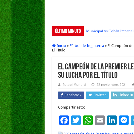
Último Minuto
Municipal vs Cobán Imperial 
Inicio
»
Fútbol de Inglaterra
»
El Campeón de L
El Título
El Campeón de La Premier Le
su Lucha por El Título
Futbol Mundial
22 noviembre, 2021
Facebook
Twitter
LinkedIn
Compartir esto:
F
T
W
E
Li
ac
wi
h
m
n
e