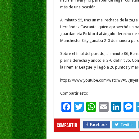
hacia el rival y no paraban de llegar consta
más de una ocasión.
Al minuto 55, tras un mal rechace de la zag
Hernández Cascante quien aprovechó un baló
guardameta Pickford al ángulo derecho de ma
Manchester City ganaba 2-0 de manera parci
Sobre el final del partido, al minuto 86, Bern
pierna derecha y anotó el 3-0 definitivo. Con
la Premier League y llegó a 26 puntos y mar
https://www.youtube.com/watch?v=G7JKy
Compartir esto:
F
T
W
E
Li
ac
wi
h
m
n
e
e
tt
at
ai
k
s
Facebook
Twitter
Compartir
b
er
sA
l
e