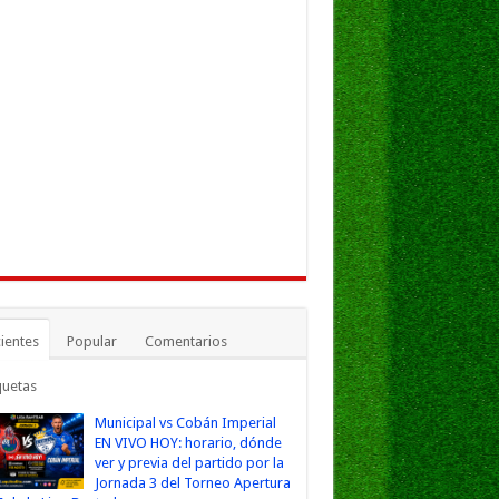
ientes
Popular
Comentarios
quetas
Municipal vs Cobán Imperial
EN VIVO HOY: horario, dónde
ver y previa del partido por la
Jornada 3 del Torneo Apertura