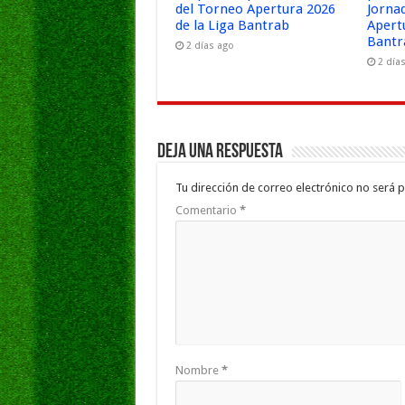
del Torneo Apertura 2026
Jorna
de la Liga Bantrab
Apert
Bantr
2 días ago
2 día
Deja una respuesta
Tu dirección de correo electrónico no será p
Comentario
*
Nombre
*