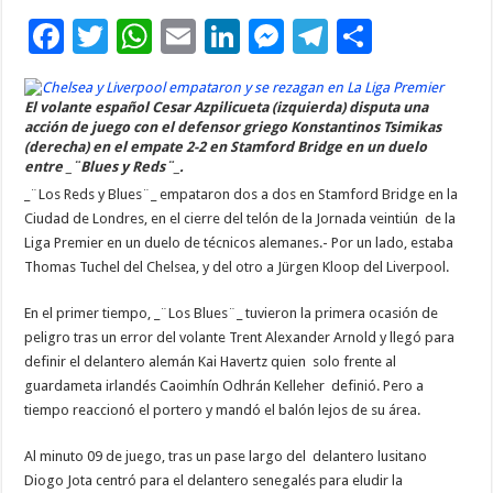
F
T
W
E
Li
M
T
C
ac
wi
h
m
n
es
el
o
e
tt
at
ai
k
se
e
m
El volante español Cesar Azpilicueta (izquierda) disputa una
acción de juego con el defensor griego Konstantinos Tsimikas
b
er
sA
l
e
n
gr
p
(derecha) en el empate 2-2 en Stamford Bridge en un duelo
o
p
dI
g
a
ar
entre _¨Blues y Reds¨_.
_¨Los Reds y Blues¨_ empataron dos a dos en Stamford Bridge en la
o
p
n
er
m
ti
Ciudad de Londres, en el cierre del telón de la Jornada veintiún de la
k
r
Liga Premier en un duelo de técnicos alemanes.- Por un lado, estaba
Thomas Tuchel del Chelsea, y del otro a Jürgen Kloop del Liverpool.
En el primer tiempo, _¨Los Blues¨_ tuvieron la primera ocasión de
peligro tras un error del volante Trent Alexander Arnold y llegó para
definir el delantero alemán Kai Havertz quien solo frente al
guardameta irlandés Caoimhín Odhrán Kelleher definió. Pero a
tiempo reaccionó el portero y mandó el balón lejos de su área.
Al minuto 09 de juego, tras un pase largo del delantero lusitano
Diogo Jota centró para el delantero senegalés para eludir la