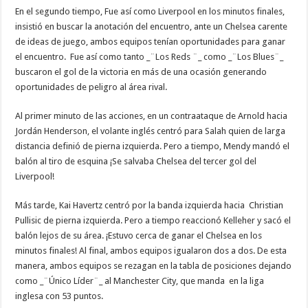
En el segundo tiempo, Fue así como Liverpool en los minutos finales,
insistió en buscar la anotación del encuentro, ante un Chelsea carente
de ideas de juego, ambos equipos tenían oportunidades para ganar
el encuentro. Fue así como tanto _¨Los Reds ¨_ como _¨Los Blues¨_
buscaron el gol de la victoria en más de una ocasión generando
oportunidades de peligro al área rival.
Al primer minuto de las acciones, en un contraataque de Arnold hacia
Jordán Henderson, el volante inglés centró para Salah quien de larga
distancia definió de pierna izquierda. Pero a tiempo, Mendy mandó el
balón al tiro de esquina ¡Se salvaba Chelsea del tercer gol del
Liverpool!
Más tarde, Kai Havertz centró por la banda izquierda hacia Christian
Pullisic de pierna izquierda. Pero a tiempo reaccionó Kelleher y sacó el
balón lejos de su área. ¡Estuvo cerca de ganar el Chelsea en los
minutos finales! Al final, ambos equipos igualaron dos a dos. De esta
manera, ambos equipos se rezagan en la tabla de posiciones dejando
como _¨Único Líder¨_ al Manchester City, que manda en la liga
inglesa con 53 puntos.