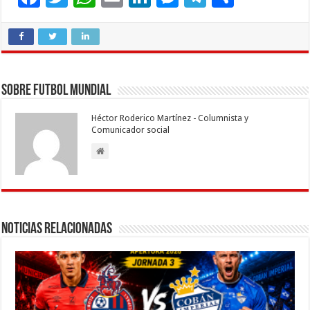
ac
wi
h
m
n
es
el
o
e
tt
at
ai
k
se
e
m
b
er
sA
l
e
n
gr
p
o
p
dI
g
a
ar
Sobre Futbol Mundial
o
p
n
er
m
ti
Héctor Roderico Martínez - Columnista y
k
r
Comunicador social
Noticias Relacionadas