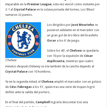
e
tt
at
ai
k
se
e
m
imparable en la
Premier League
, esta vez venció como visitante por
b
er
sA
l
e
n
gr
p
2-1 al
Crystal Palace
en la octava jornada del torneo. Los ‘Blues’
sumaron 22 puntos.
o
p
dI
g
a
ar
o
p
n
er
m
ti
Los dirigidos por
José Mourinho
se
pusieron adelante en el marcador con
k
r
un gran gol de tiro libre del brasileño
Oscar
a los 6′ de juego.
Sobre los 40′, el
Chelsea
se quedaría
con 10 por la expulsión de
César
Chelsea
Azpilicueta
, mientras que cuatro
minutos después Delaney se iría también de la cancha dejando al
Crystal Palace
con 10 hombres.
Ya en la segunda mitad, el
Chelsea
amplió el marcador con un golazo
de
Césc Fábregas
a los 51′, quien tras una serie de toques logró
definir ante la salida del portero.
En el final del partido,
Campbell
lograría descontar tras una