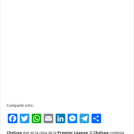
Compartir esto:
F
T
W
E
Li
M
T
C
ac
wi
h
m
n
es
el
o
Chelsea
vive en la cima de la
Premier League
, El
Chelsea
continúa