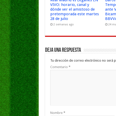
Real Madrid vs Leganés EN
Barce
VIVO: horario, canal y
Tempo
dónde ver el amistoso de
ante 
pretemporada este martes
Bicam
28 de julio
BBVVA
2 semanas ago
24 ma
Deja una respuesta
Tu dirección de correo electrónico no será p
Comentario
*
Nombre
*