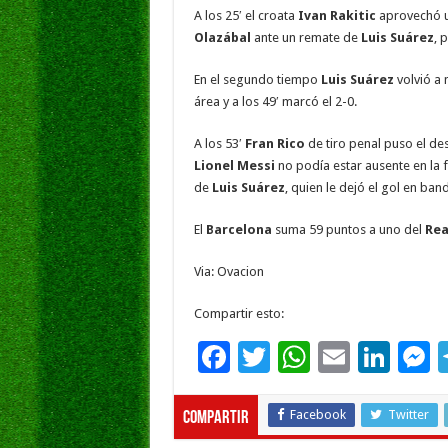
o
p
dI
g
A los 25′ el croata
Ivan Rakitic
aprovechó u
o
p
n
e
Olazábal
ante un remate de
Luis Suárez
, 
k
En el segundo tiempo
Luis Suárez
volvió a 
área y a los 49′ marcó el 2-0.
A los 53′
Fran Rico
de tiro penal puso el de
Lionel Messi
no podía estar ausente en la fi
de
Luis Suárez
, quien le dejó el gol en band
El
Barcelona
suma 59 puntos a uno del
Rea
Via: Ovacion
Compartir esto:
F
T
W
E
Li
ac
wi
h
m
n
e
e
tt
at
ai
k
s
Facebook
Twitter
Compartir