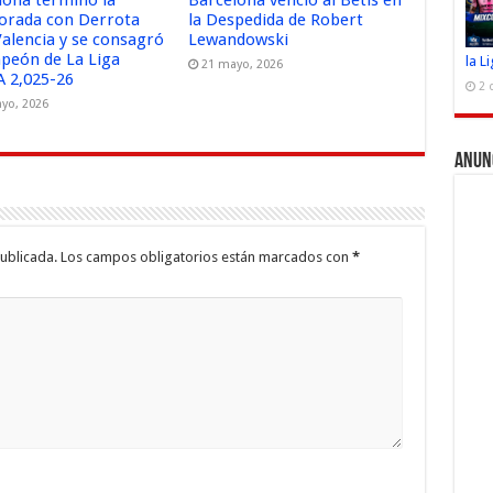
lona terminó la
Barcelona venció al Betis en
rada con Derrota
la Despedida de Robert
Valencia y se consagró
Lewandowski
peón de La Liga
la L
21 mayo, 2026
 2,025-26
2 
yo, 2026
Anun
ublicada.
Los campos obligatorios están marcados con
*