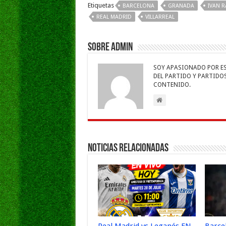
b
er
sA
l
e
Etiquetas
BARCELONA
GRANADA
IVAN R
o
p
dI
g
REAL MADRID
VILLARREAL
o
p
n
e
k
Sobre admin
SOY APASIONADO POR ESC
DEL PARTIDO Y PARTIDOS 
CONTENIDO.
Noticias Relacionadas