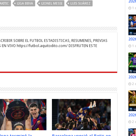
n
gr
p
2026
AKITIC
LIGA BBVA
LIONEL MESSI
LUIS SUÁREZ
a
ar
1 
r
m
ti
r
2026
RIBIR SOBRE EL FUTBOL ESTADISTICAS, RESUMENES, PREVIAS
EN VIVO https://futbol.aquitodito.com/ DISFRUTEN ESTE
1 
2026
2 
2026
2 