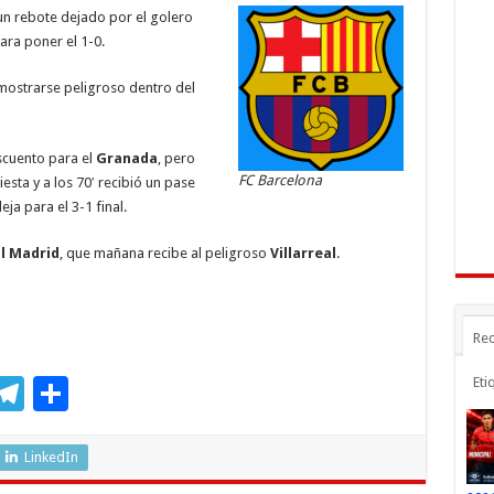
a
ar
n rebote dejado por el golero
r
m
ti
para poner el 1-0.
r
mostrarse peligroso dentro del
scuento para el
Granada
, pero
FC Barcelona
esta y a los 70′ recibió un pase
eja para el 3-1 final.
l Madrid
, que mañana recibe al peligroso
Villarreal
.
Rec
M
T
C
Eti
s
el
o
e
e
m
LinkedIn