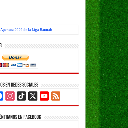
 Apertura 2026 de la Liga Bantrab
r
os en Redes Sociales
Facebook
Instagram
TikTok
X
YouTube
Feed
Channel
éntranos en Facebook