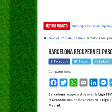
Último Minuto
Municipal vs Cobán Imperial 
Inicio
»
Fútbol de España
»
Barcelona recuper
Barcelona recupera el paso 
Facebook
Twitter
LinkedIn
Compartir esto:
F
T
W
E
Li
ac
wi
h
m
n
e
Barcelona
recupera el paso en la
Liga BBV
e
tt
at
ai
k
s
el
Granada
, uno de los coleros en la
Liga 
b
er
sA
l
e
Madrid
.