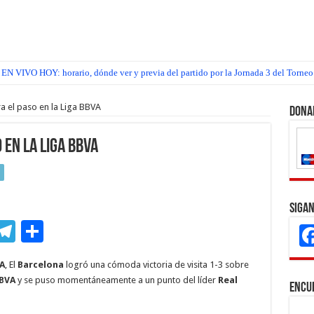
EN VIVO HOY: horario, dónde ver y previa del partido por la Jornada 3 del Torneo
a el paso en la Liga BBVA
Dona
en la Liga BBVA
Sigan
M
T
C
s
el
o
A
, El
Barcelona
logró una cómoda victoria de visita 1-3 sobre
e
e
m
BBVA
y se puso momentáneamente a un punto del líder
Real
Encu
n
gr
p