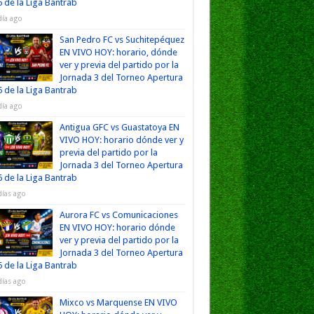
 de la Liga Bantrab
día ago
San Pedro FC vs Suchitepéquez
EN VIVO HOY: horario, dónde
ver y previa del partido por la
Jornada 3 del Torneo Apertura
 de la Liga Bantrab
día ago
Antigua GFC vs Guastatoya EN
VIVO HOY: horario dónde ver y
previa del partido por la
Jornada 3 del Torneo Apertura
 de la Liga Bantrab
días ago
Aurora FC vs Comunicaciones
EN VIVO HOY: horario dónde
ver y previa del partido por la
Jornada 3 del Torneo Apertura
 de la Liga Bantrab
días ago
Mixco vs Marquense EN VIVO