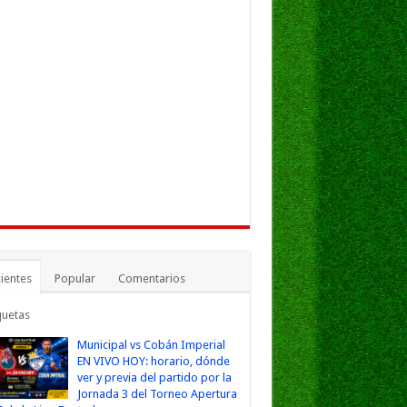
ientes
Popular
Comentarios
quetas
Municipal vs Cobán Imperial
EN VIVO HOY: horario, dónde
ver y previa del partido por la
Jornada 3 del Torneo Apertura