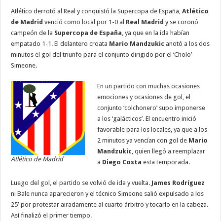
ac
wi
h
m
n
es
el
o
Atlético derrotó al Real y conquistó la Supercopa de España,
Atlético
e
tt
at
ai
k
se
e
m
de Madrid
venció como local por 1-0 al
Real Madrid
y se coronó
b
er
sA
l
e
n
gr
p
campeón de la
Supercopa de España
, ya que en la ida habían
empatado 1-1. El delantero croata
Mario Mandzukic
anotó a los dos
o
p
dI
g
a
ar
minutos el gol del triunfo para el conjunto dirigido por el ‘Cholo’
o
p
n
er
m
ti
Simeone.
k
r
En un partido con muchas ocasiones
emociones y ocasiones de gol, el
conjunto ‘colchonero’ supo imponerse
a los ‘galácticos’. El encuentro inició
favorable para los locales, ya que a los
2 minutos ya vencían con gol de
Mario
Mandzukic
, quien llegó a reemplazar
Atlético de Madrid
a
Diego Costa
esta temporada.
Luego del gol, el partido se volvió de ida y vuelta.
James Rodríguez
ni Bale nunca aparecieron y el técnico Simeone salió expulsado a los
25′ por protestar airadamente al cuarto árbitro y tocarlo en la cabeza.
Así finalizó el primer tiempo.