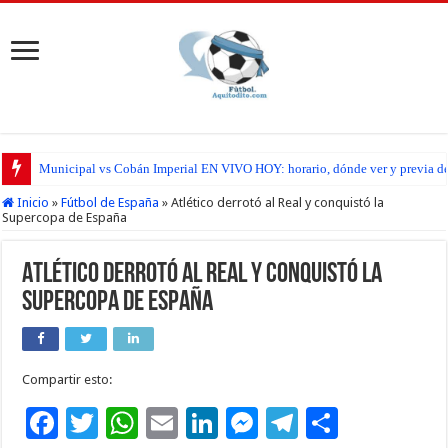
Municipal vs Cobán Imperial EN VIVO HOY: horario, dónde ver y previa del
Inicio
»
Fútbol de España
»
Atlético derrotó al Real y conquistó la
Supercopa de España
Atlético derrotó al Real y conquistó la
Supercopa de España
Compartir esto:
F
T
W
E
Li
M
T
C