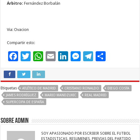
Árbitro:
Fernández Borbalán
Via: Ovacion
Compartir esto:
F
T
W
E
Li
M
T
C
ac
wi
h
m
n
es
el
o
e
tt
at
ai
k
se
e
m
b
er
sA
l
e
n
gr
p
Etiquetas
ATLÉTICO DE MADRID
CRISTIANO RONALDO
DIEGO COSTA
o
p
dI
g
a
ar
JAMES RODRÍGUEZ
MARIO MANDZUKIC
REAL MADRID
SUPERCOPA DE ESPAÑA
o
p
n
er
m
ti
k
r
Sobre admin
SOY APASIONADO POR ESCRIBIR SOBRE EL FUTBOL
ESTADISTICAS, RESUMENES, PREVIAS DEL PARTIDO