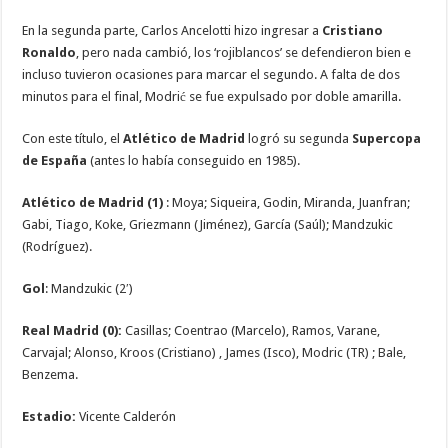
En la segunda parte, Carlos Ancelotti hizo ingresar a
Cristiano
Ronaldo
, pero nada cambió, los ‘rojiblancos’ se defendieron bien e
incluso tuvieron ocasiones para marcar el segundo. A falta de dos
minutos para el final, Modrić se fue expulsado por doble amarilla.
Con este título, el
Atlético de Madrid
logró su segunda
Supercopa
de España
(antes lo había conseguido en 1985).
Atlético de Madrid (1)
: Moya; Siqueira, Godin, Miranda, Juanfran;
Gabi, Tiago, Koke, Griezmann (Jiménez), García (Saúl); Mandzukic
(Rodríguez).
Gol
: Mandzukic (2′)
Real Madrid (0):
Casillas; Coentrao (Marcelo), Ramos, Varane,
Carvajal; Alonso, Kroos (Cristiano) , James (Isco), Modric (TR) ; Bale,
Benzema.
Estadio:
Vicente Calderón