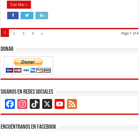
Leer Más »
1
2
3
4
»
Page 1 of 4
Donar
Siganos en Redes Sociales
Facebook
Instagram
TikTok
X
YouTube
Feed
Channel
Encuéntranos en Facebook