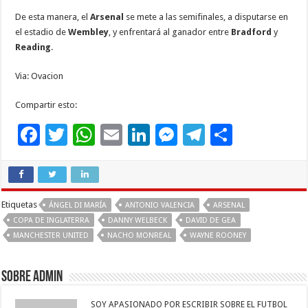
De esta manera, el
Arsenal
se mete a las semifinales, a disputarse en
el estadio de
Wembley
, y enfrentará al ganador entre
Bradford
y
Reading
.
Via: Ovacion
Compartir esto:
F
T
W
E
Li
M
T
C
ac
wi
h
m
n
es
el
o
e
tt
at
ai
k
se
e
m
b
er
sA
l
e
n
gr
p
Etiquetas
ÁNGEL DI MARÍA
ANTONIO VALENCIA
ARSENAL
o
p
dI
g
a
ar
COPA DE INGLATERRA
DANNY WELBECK
DAVID DE GEA
MANCHESTER UNITED
NACHO MONREAL
WAYNE ROONEY
o
p
n
er
m
ti
k
r
Sobre admin
SOY APASIONADO POR ESCRIBIR SOBRE EL FUTBOL