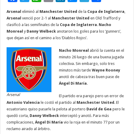
ac
wi
h
m
n
es
el
o
Arsenal
eliminó al
Manchester United
de la
Copa de Inglaterra
,
e
tt
at
ai
k
se
e
m
Arsenal
venció por 2-1 al
Manchester United
en Old Trafford y
b
er
sA
l
e
n
gr
p
clasificó a las semifinales de la
Copa de Inglaterra
.
Nacho
Monreal
y
Danny Welbeck
anotaron los goles para los ‘gunners’,
o
p
dI
g
a
ar
que dejan así en el camino a los ‘Diablos Rojos’.
o
p
n
er
m
ti
Nacho Monreal
abrió la cuenta en el
k
r
minuto 26 luego de una buena jugada
colectiva. Sin embargo, solo tres
minutos más tarde
Wayne Rooney
anotó de cabeza tras buen pase de
Ángel Di María
.
Arsenal
El partido era parejo pero un error de
Antonio Valencia
le costó el partido al
Manchester United
. El
ecuatoriano quiso pasarle la pelota al portero
David de Gea
pero le
quedó corta,
Danny Welbeck
interceptó y anotó. Para más
complicaciones,
Ángel Di María
vio la roja en el minuto 77 por un
reclamo airado al árbitro.