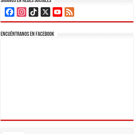
Siganos en Redes Sociales
Facebook
Instagram
TikTok
X
YouTube
Feed
Channel
Encuéntranos en Facebook