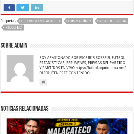
ac
wi
h
m
n
es
el
o
e
tt
at
ai
k
se
e
m
b
er
sA
l
e
n
gr
p
Etiquetas
DEPORTIVO MALACATECO
LUIS MARTÍNEZ
RICARDO ROCHA
o
p
dI
g
a
ar
XELAJÚ MC
o
p
n
er
m
ti
k
r
Sobre admin
SOY APASIONADO POR ESCRIBIR SOBRE EL FUTBOL
ESTADISTICAS, RESUMENES, PREVIAS DEL PARTIDO
Y PARTIDOS EN VIVO https://futbol.aquitodito.com/
DISFRUTEN ESTE CONTENIDO.
Noticias Relacionadas