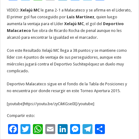
ac
wi
h
m
n
es
el
o
VIDEO:
Xelajú MC
le gana 2-1 a Malacateco y se afirma en el Liderato,
e
tt
at
ai
k
se
e
m
El primer gol fue conseguido por
Luis Martínez
, quien luego
b
er
sA
l
e
n
gr
p
aumenta la ventaja para el Líder
Xelajú MC
, el gol del
Deportivo
Malacateco
fue obra de Ricardo Rocha de penal aunque no les
o
p
dI
g
a
ar
alcanzó para encontrar la igualdad en el marcador.
o
p
n
er
m
ti
Con este Resultado Xelajú MC llega a 38 puntos y se mantiene como
k
r
líder con 4 puntos de ventaja de sus perseguidores, aunque este
miércoles jugará contra el Deportivo Suchitepéquez un duelo muy
complicado.
Deportivo Malacateco sigue en el fondo de la Tabla de Posiciones y
no encuentra por donde resurgir en este Torneo Apertura 2015.
[youtube]https://youtu.be/zyCikKGse0I[/youtube]
Compartir esto:
F
T
W
E
Li
M
T
C