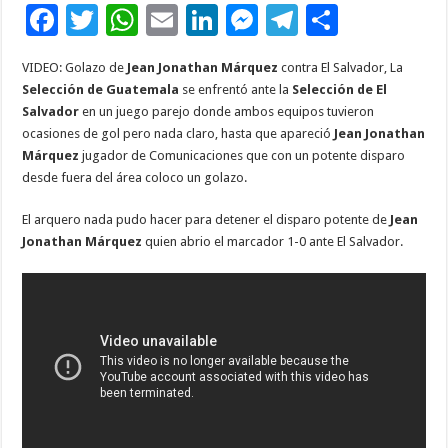
F
T
W
E
Li
M
T
C
ac
wi
h
m
n
es
el
o
VIDEO: Golazo de
Jean Jonathan Márquez
contra El Salvador, La
e
tt
at
ai
k
se
e
m
Selección de Guatemala
se enfrentó ante la
Selección de El
b
er
sA
l
e
n
gr
p
Salvador
en un juego parejo donde ambos equipos tuvieron
ocasiones de gol pero nada claro, hasta que apareció
Jean Jonathan
o
p
dI
g
a
ar
Márquez
jugador de Comunicaciones que con un potente disparo
o
p
n
er
m
ti
desde fuera del área coloco un golazo.
k
r
El arquero nada pudo hacer para detener el disparo potente de
Jean
Jonathan Márquez
quien abrio el marcador 1-0 ante El Salvador.