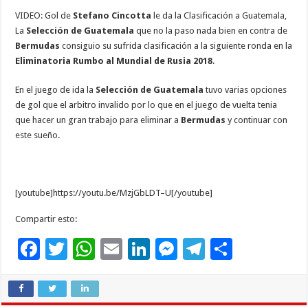
ac
wi
h
m
n
es
el
o
VIDEO: Gol de
Stefano Cincotta
le da la Clasificación a Guatemala,
e
tt
at
ai
k
se
e
m
La
Selección de Guatemala
que no la paso nada bien en contra de
b
er
sA
l
e
n
gr
p
Bermudas
consiguio su sufrida clasificación a la siguiente ronda en la
Eliminatoria Rumbo al Mundial de Rusia 2018
.
o
p
dI
g
a
ar
o
p
n
er
m
ti
En el juego de ida la
Selección de Guatemala
tuvo varias opciones
de gol que el arbitro invalido por lo que en el juego de vuelta tenia
k
r
que hacer un gran trabajo para eliminar a
Bermudas
y continuar con
este sueño.
[youtube]https://youtu.be/MzjGbLDT–U[/youtube]
Compartir esto:
F
T
W
E
Li
M
T
C
ac
wi
h
m
n
es
el
o
e
tt
at
ai
k
se
e
m