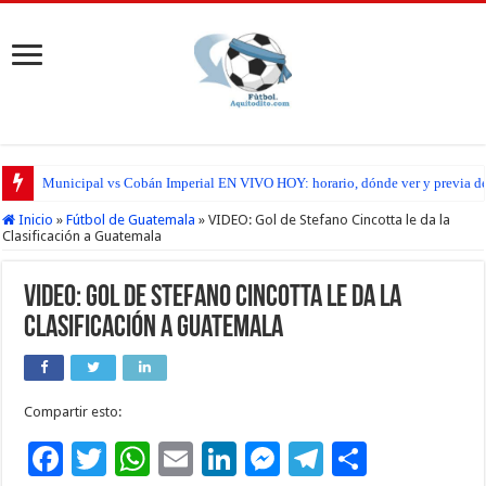
Municipal vs Cobán Imperial EN VIVO HOY: horario, dónde ver y previa del
Inicio
»
Fútbol de Guatemala
»
VIDEO: Gol de Stefano Cincotta le da la
Clasificación a Guatemala
VIDEO: Gol de Stefano Cincotta le da la
Clasificación a Guatemala
Compartir esto:
F
T
W
E
Li
M
T
C