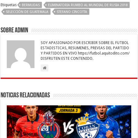
b
er
sA
l
e
n
gr
p
Etiquetas
BERMUDAS
ELIMINATORIA RUMBO AL MUNDIAL DE RUSIA 2018
o
p
dI
g
a
ar
SELECCIÓN DE GUATEMALA
STEFANO CINCOTTA
o
p
n
er
m
ti
k
r
Sobre admin
SOY APASIONADO POR ESCRIBIR SOBRE EL FUTBOL
ESTADISTICAS, RESUMENES, PREVIAS DEL PARTIDO
Y PARTIDOS EN VIVO https://futbol.aquitodito.com/
DISFRUTEN ESTE CONTENIDO.
Noticias Relacionadas