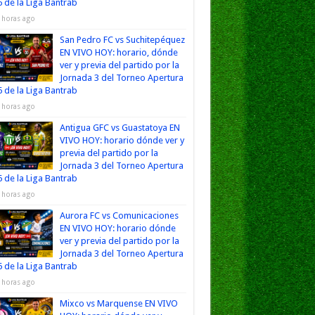
 de la Liga Bantrab
 horas ago
San Pedro FC vs Suchitepéquez
EN VIVO HOY: horario, dónde
ver y previa del partido por la
Jornada 3 del Torneo Apertura
 de la Liga Bantrab
 horas ago
Antigua GFC vs Guastatoya EN
VIVO HOY: horario dónde ver y
previa del partido por la
Jornada 3 del Torneo Apertura
 de la Liga Bantrab
 horas ago
Aurora FC vs Comunicaciones
EN VIVO HOY: horario dónde
ver y previa del partido por la
Jornada 3 del Torneo Apertura
 de la Liga Bantrab
 horas ago
Mixco vs Marquense EN VIVO