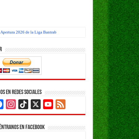
 Apertura 2026 de la Liga Bantrab
r
os en Redes Sociales
Facebook
Instagram
TikTok
X
YouTube
Feed
Channel
éntranos en Facebook