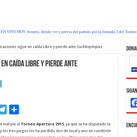
EN VIVO HOY: horario, dónde ver y previa del partido por la Jornada 3 del Torneo
aciones sigue en caída Libre y pierde ante Suchitepéquez
Dona
en caída Libre y pierde ante
Sigan
M
T
C
s
el
o
on mal pie el
Torneo Apertura 2015
, ya que se ha disputado la
Encu
e
e
m
y los tres juegos los ha perdido dos de local y uno en condición