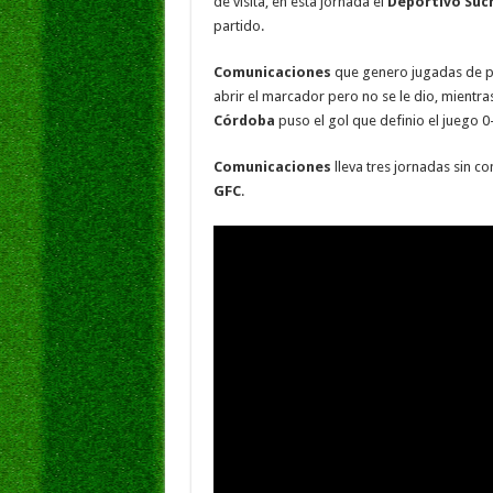
b
er
sA
l
e
de visita, en esta jornada el
Deportivo Suc
partido.
o
p
dI
g
o
p
n
e
Comunicaciones
que genero jugadas de pe
abrir el marcador pero no se le dio, mientr
k
Córdoba
puso el gol que definio el juego 0
Comunicaciones
lleva tres jornadas sin con
GFC
.