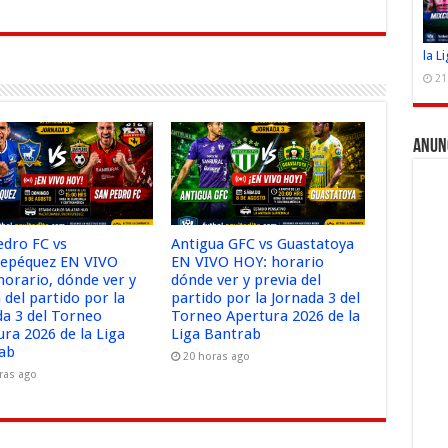
la L
21
Anun
edro FC vs
Antigua GFC vs Guastatoya
tepéquez EN VIVO
EN VIVO HOY: horario
horario, dónde ver y
dónde ver y previa del
 del partido por la
partido por la Jornada 3 del
da 3 del Torneo
Torneo Apertura 2026 de la
ura 2026 de la Liga
Liga Bantrab
ab
20 horas ago
ras ago