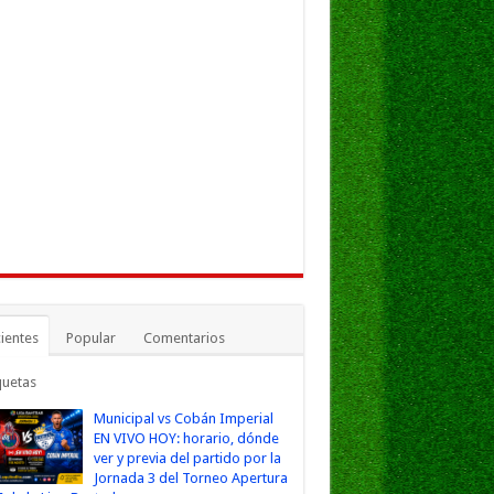
ientes
Popular
Comentarios
quetas
Municipal vs Cobán Imperial
EN VIVO HOY: horario, dónde
ver y previa del partido por la
Jornada 3 del Torneo Apertura