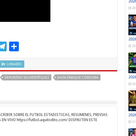
2026
20
2026
M
T
C
20
s
el
o
e
e
m
LinkedIn
n
gr
p
2026
DEPORTIVO SUCHITEPÉQUEZ
JHON ENRIQUE CÓRDOBA
a
ar
20
r
m
ti
r
RIBIR SOBRE EL FUTBOL ESTADISTICAS, RESUMENES, PREVIAS
2026
EN VIVO https://futbol.aquitodito.com/ DISFRUTEN ESTE
21