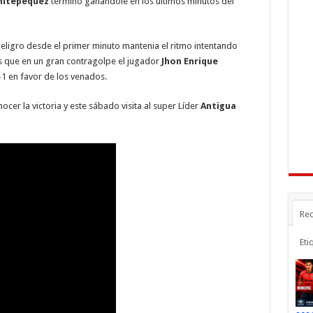
n
gr
p
hitepéquez
termino ganandole en los últimos minutos del
a
ar
r
m
ti
ligro desde el primer minuto mantenia el ritmo intentando
as que en un gran contragolpe el jugador
Jhon Enrique
r
-1 en favor de los venados.
ocer la victoria y este sábado visita al super Líder
Antigua
Rec
Eti