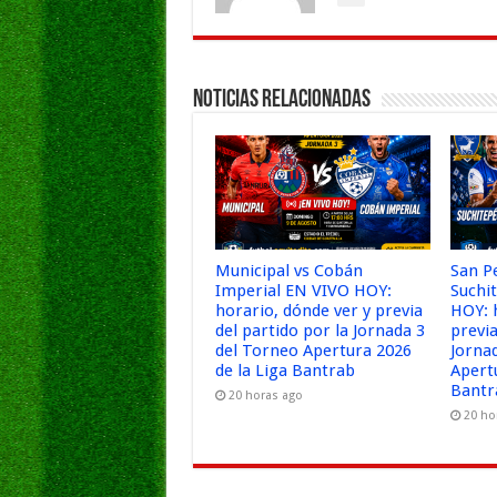
Noticias Relacionadas
Municipal vs Cobán
San P
Imperial EN VIVO HOY:
Suchi
horario, dónde ver y previa
HOY: 
del partido por la Jornada 3
previa
del Torneo Apertura 2026
Jorna
de la Liga Bantrab
Apert
Bantr
20 horas ago
20 ho