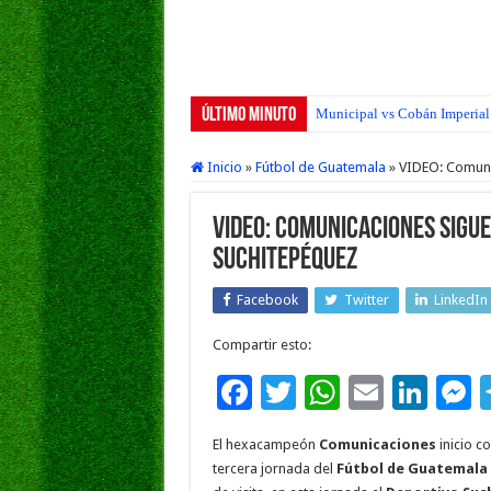
Último Minuto
Municipal vs Cobán Imperial 
Inicio
»
Fútbol de Guatemala
»
VIDEO: Comunic
VIDEO: Comunicaciones sigue 
Suchitepéquez
Facebook
Twitter
LinkedIn
Compartir esto:
F
T
W
E
Li
ac
wi
h
m
n
e
El hexacampeón
Comunicaciones
inicio c
e
tt
at
ai
k
s
tercera jornada del
Fútbol de Guatemala