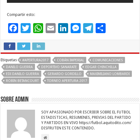
Compartir esto:
F
T
W
E
Li
M
T
C
ac
wi
h
m
n
es
el
o
e
tt
at
ai
k
se
e
m
b
er
sA
l
e
n
gr
p
Etiquetas
#APERTURA2017
COBÁN IMPERIAL
COMUNICACIONES
o
p
dI
g
a
ar
DANILO GUERRA
DEPORTIVO SANARATE
EDGAR CHINCHILLA
EDI DANILO GUERRA
GERARDO GORDILLO
MAXIMILIANO LOMBARDI
o
p
n
er
m
ti
ROBIN BETANCOURT
TORNEO APERTURA 2017
k
r
Sobre admin
SOY APASIONADO POR ESCRIBIR SOBRE EL FUTBOL
ESTADISTICAS, RESUMENES, PREVIAS DEL PARTIDO
Y PARTIDOS EN VIVO https://futbol.aquitodito.com/
DISFRUTEN ESTE CONTENIDO.