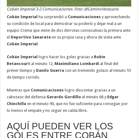
Cobán Imperial 3-2 Comunicaciones. Foto: @CaminoVestuario
Cobán Imperial
ha sorprendió a
Comunicaciones
y aprovechando
su condición de local para demostrar su poderío y dejar mal a un
equipo Crema que viene de dos derrotas consecutivas la primera ante
el
Deportivo Sanarate
en su propia casa y ahora de visita ante
Cobán Imperial
.
Cobán Imperial
logro hacer los goles gracias a
Robin
Betancourt
al minuto 12,
Maximiliano Lombardi
al final del
primer tiempo y
Danilo Guerra
con un tremendo golazo al minuto 55
de tiempo corrido.
Mientras que
Comunicaciones
logro descontar gracias a un
cabezazo del defensa
Gerardo Gordillo
al minuto 68 y
Edgar
Chinchilla
en el minuto 90, que no fue suficiente para conseguir por
lo menos el empate y no seguir en caída libre.
AQUÍ PUEDEN VER LOS
GOLES ENTRE COBÁN