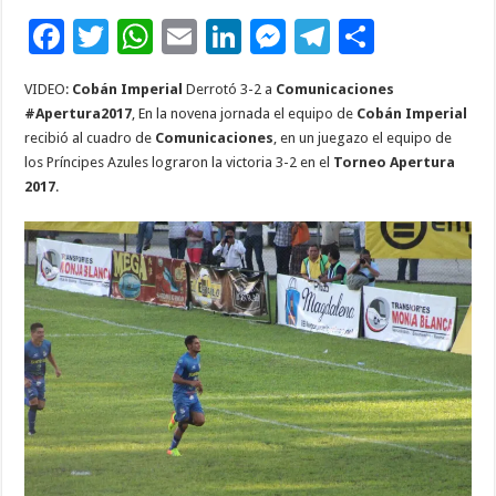
F
T
W
E
Li
M
T
C
ac
wi
h
m
n
es
el
o
VIDEO:
Cobán Imperial
Derrotó 3-2 a
Comunicaciones
e
tt
at
ai
k
se
e
m
#Apertura2017
, En la novena jornada el equipo de
Cobán Imperial
b
er
sA
l
e
n
gr
p
recibió al cuadro de
Comunicaciones
, en un juegazo el equipo de
los Príncipes Azules lograron la victoria 3-2 en el
Torneo Apertura
o
p
dI
g
a
ar
2017
.
o
p
n
er
m
ti
k
r