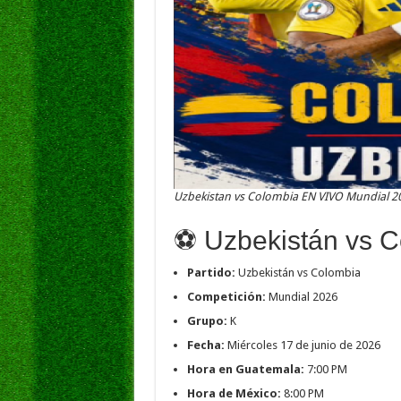
Uzbekistan vs Colombia EN VIVO Mundial 2
⚽ Uzbekistán vs 
Partido:
Uzbekistán vs Colombia
Competición:
Mundial 2026
Grupo:
K
Fecha:
Miércoles 17 de junio de 2026
Hora en Guatemala:
7:00 PM
Hora de México:
8:00 PM