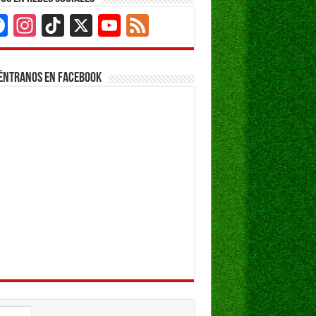
Facebook
Instagram
TikTok
X
YouTube
Feed
Channel
éntranos en Facebook