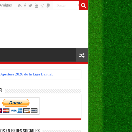
Amigas
 Apertura 2026 de la Liga Bantrab
eo Apertura 2026 de la Liga Bantrab
r
os en Redes Sociales