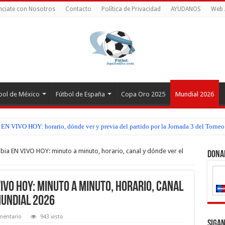
ciate con Nosotros
Contacto
Política de Privacidad
AYUDANOS
Web 
bol de México
Fútbol de España
Copa Oro 2025
Mundial 2026
EN VIVO HOY: horario, dónde ver y previa del partido por la Jornada 3 del Torneo
z EN VIVO HOY: horario, dónde ver y previa del partido por la Jornada 3 del Torn
ia EN VIVO HOY: minuto a minuto, horario, canal y dónde ver el
Dona
IVO HOY: minuto a minuto, horario, canal
Mundial 2026
mentario
943 visto
Sigan