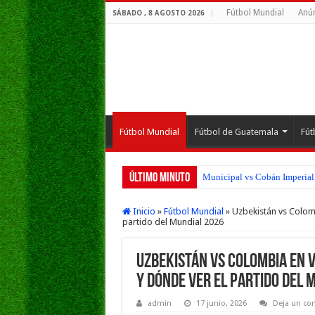
Fútbol Mundial
Anún
SÁBADO , 8 AGOSTO 2026
Fútbol Mundial
Fútbol de Guatemala
Fút
Último Minuto
Municipal vs Cobán Imperial 
San Pedro FC vs Suchitepéque
Inicio
»
Fútbol Mundial
»
Uzbekistán vs Colomb
partido del Mundial 2026
Uzbekistán vs Colombia EN V
y dónde ver el partido del 
admin
17 junio, 2026
Deja un co