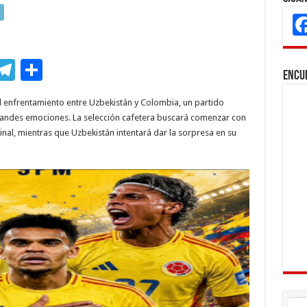
M
T
C
Encu
s
el
o
l enfrentamiento entre Uzbekistán y Colombia, un partido
e
e
m
andes emociones. La selección cafetera buscará comenzar con
n
gr
p
inal, mientras que Uzbekistán intentará dar la sorpresa en su
a
ar
r
m
ti
r