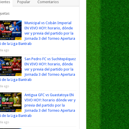
ientes
Popular
Comentarios
quetas
Municipal vs Cobán Imperial
EN VIVO HOY: horario, dónde
ver y previa del partido por la
Jornada 3 del Torneo Apertura
 de la Liga Bantrab
día ago
San Pedro FC vs Suchitepéquez
EN VIVO HOY: horario, dónde
ver y previa del partido por la
Jornada 3 del Torneo Apertura
 de la Liga Bantrab
día ago
Antigua GFC vs Guastatoya EN
VIVO HOY: horario dónde ver y
previa del partido por la
Jornada 3 del Torneo Apertura
 de la Liga Bantrab
día ago