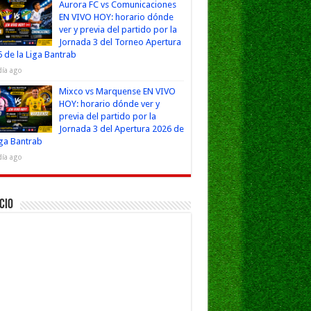
Aurora FC vs Comunicaciones
EN VIVO HOY: horario dónde
ver y previa del partido por la
Jornada 3 del Torneo Apertura
 de la Liga Bantrab
día ago
Mixco vs Marquense EN VIVO
HOY: horario dónde ver y
previa del partido por la
Jornada 3 del Apertura 2026 de
iga Bantrab
día ago
cio