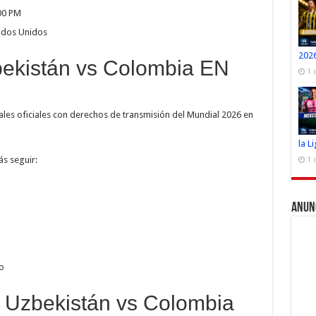
00 PM
ados Unidos
2026
ekistán vs Colombia EN
1 
ales oficiales con derechos de transmisión del Mundial 2026 en
la L
s seguir:
1 
Anun
o
o Uzbekistán vs Colombia