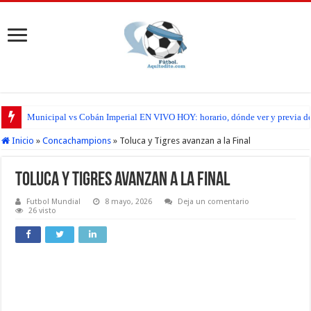
Municipal vs Cobán Imperial EN VIVO HOY: horario, dónde ver y previa del
San Pedro FC vs Suchitepéquez EN VIVO HOY: horario, dónde ver y previa d
Inicio
»
Concachampions
»
Toluca y Tigres avanzan a la Final
Toluca y Tigres avanzan a la Final
Futbol Mundial
8 mayo, 2026
Deja un comentario
26 visto