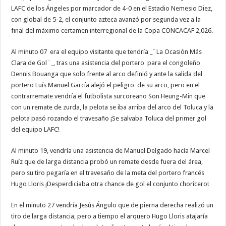
LAFC de los Ángeles por marcador de 4-0 en el Estadio Nemesio Diez,
con global de 5-2, el conjunto azteca avanzó por segunda vez a la
final del máximo certamen interregional de la Copa CONCACAF 2,026.
Al minuto 07 era el equipo visitante que tendría _¨La Ocasión Más
Clara de Gol¨_, tras una asistencia del portero para el congoleño
Dennis Bouanga que solo frente al arco definió y ante la salida del
portero Luís Manuel García alejó el peligro de su arco, pero en el
contrarremate vendría el futbolista surcoreano Son Heung-Min que
con un remate de zurda, la pelota se iba arriba del arco del Toluca y la
pelota pasó rozando el travesaño ¡Se salvaba Toluca del primer gol
del equipo LAFC!
Al minuto 19, vendría una asistencia de Manuel Delgado hacía Marcel
Ruíz que de larga distancia probó un remate desde fuera del área,
pero su tiro pegaría en el travesaño de la meta del portero francés
Hugo Lloris ¡Desperdiciaba otra chance de gol el conjunto choricero!
En el minuto 27 vendría Jesús Ángulo que de pierna derecha realizó un
tiro de larga distancia, pero a tiempo el arquero Hugo Lloris atajaría