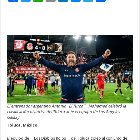
ac
wi
h
m
n
es
el
o
e
tt
at
ai
k
se
e
m
b
er
sA
l
e
n
gr
p
o
p
dI
g
a
ar
o
p
n
er
m
ti
k
r
El entrenador argentino Antonio _El Turco¨_ Mohamed celebró la
clasificación histórica del Toluca ante el equipo de Los Ángeles
Galaxy
Toluca, México
El equipo de _¨Los Diablos Rojos¨_ del Toluca goleó al conjunto de