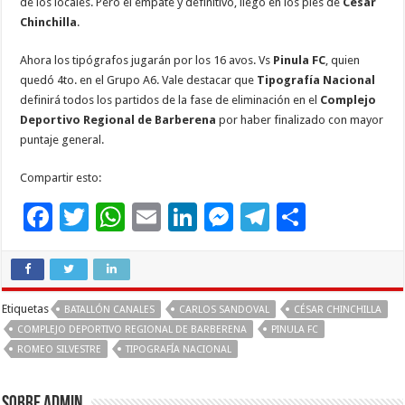
de los locales. Pero el empate y definitivo, llegó en los pies de
César
Chinchilla
.
Ahora los tipógrafos jugarán por los 16 avos. Vs
Pinula FC
, quien
quedó 4to. en el Grupo A6. Vale destacar que
Tipografía Nacional
definirá todos los partidos de la fase de eliminación en el
Complejo
Deportivo Regional de Barberena
por haber finalizado con mayor
puntaje general.
Compartir esto:
F
T
W
E
Li
M
T
C
ac
wi
h
m
n
es
el
o
e
tt
at
ai
k
se
e
m
b
er
sA
l
e
n
gr
p
Etiquetas
BATALLÓN CANALES
CARLOS SANDOVAL
CÉSAR CHINCHILLA
o
p
dI
g
a
ar
COMPLEJO DEPORTIVO REGIONAL DE BARBERENA
PINULA FC
ROMEO SILVESTRE
TIPOGRAFÍA NACIONAL
o
p
n
er
m
ti
k
r
Sobre admin