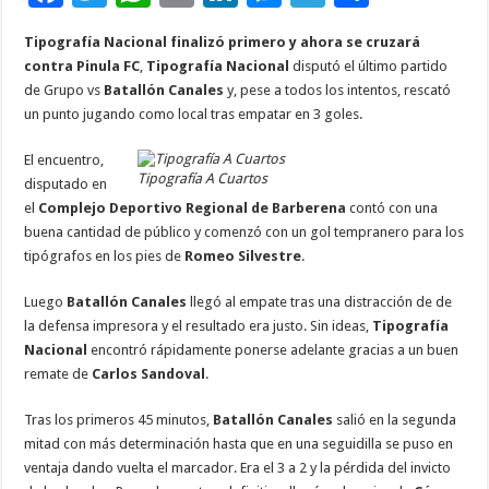
ac
wi
h
m
n
es
el
o
Tipografía Nacional finalizó primero y ahora se cruzará
e
tt
at
ai
k
se
e
m
contra Pinula FC
,
Tipografía Nacional
disputó el último partido
b
er
sA
l
e
n
gr
p
de Grupo vs
Batallón Canales
y, pese a todos los intentos, rescató
un punto jugando como local tras empatar en 3 goles.
o
p
dI
g
a
ar
o
p
n
er
m
ti
El encuentro,
Tipografía A Cuartos
disputado en
k
r
el
Complejo Deportivo Regional de Barberena
contó con una
buena cantidad de público y comenzó con un gol tempranero para los
tipógrafos en los pies de
Romeo Silvestre
.
Luego
Batallón Canales
llegó al empate tras una distracción de de
la defensa impresora y el resultado era justo. Sin ideas,
Tipografía
Nacional
encontró rápidamente ponerse adelante gracias a un buen
remate de
Carlos Sandoval
.
Tras los primeros 45 minutos,
Batallón Canales
salió en la segunda
mitad con más determinación hasta que en una seguidilla se puso en
ventaja dando vuelta el marcador. Era el 3 a 2 y la pérdida del invicto