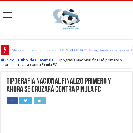
Municipal vs Cobán Imperial EN VIVO HOY: horario, dónde ver y previa del
San Pedro FC vs Suchitepéquez EN VIVO HOY: horario, dónde ver y previa d
Inicio
»
Fútbol de Guatemala
»
Tipografía Nacional finalizó primero y
ahora se cruzará contra Pinula FC
Tipografía Nacional finalizó primero y
ahora se cruzará contra Pinula FC