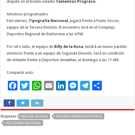
disputó en el bonito estadio
Cementos Progreso
.
Amistoso programados
Este viernes,
Tipografía Nacional
, jugará frente a Punto Soccer,
equipo de la Tercera División. El encuentro será en el Complejo
Deportivo Regional de Barberena a las 4 PM.
Por otro lado, el equipo de
Billy de la Rosa
, tendrá un nuevo partido
amistoso frente a un equipo de Segunda División. Será en condición
de visitante frente a Deportivo Amatitlan, el domingo a las 11 AM.
Compartir esto:
F
T
W
E
Li
M
T
C
ac
wi
h
m
n
es
el
o
e
tt
at
ai
k
se
e
m
b
er
sA
l
e
n
gr
p
Etiquetas
BILLY DE LA ROSA
TERCERA DIVISIÓN DE FÚTBOL
o
p
dI
g
a
ar
TIPOGRAFÍA NACIONAL
o
p
n
er
m
ti