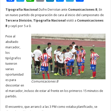
ac
wi
h
m
n
es
el
o
Tipografía Nacional
Dufre Derrotan ante
Comunicaciones B
, En
e
tt
at
ai
k
se
e
m
un nuevo partido de preparación de cara al inicio del campeonato de
b
er
sA
l
e
n
gr
p
Tercera División
,
Tipografía Nacional
visitó a
Comunicaciones
B
y cayó por 5 a 0.
o
p
dI
g
a
ar
o
p
n
er
m
ti
Pese al
abultado
k
r
marcador,
los
tipógrafos
tuvieron
varias
oportunidad
es para
Comunicaciones B
descontar en
el marcador, incluso de estar al frente en los primeros 15 minutos de
partido.
El encuentro, que arrancó a las 3 PM como estaba planificado, se