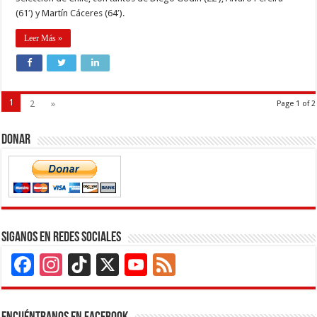
(61′) y Martín Cáceres (64′).
Leer Más »
1
2
»
Page 1 of 2
Donar
Siganos en Redes Sociales
Facebook
Instagram
TikTok
X
YouTube
Feed
Channel