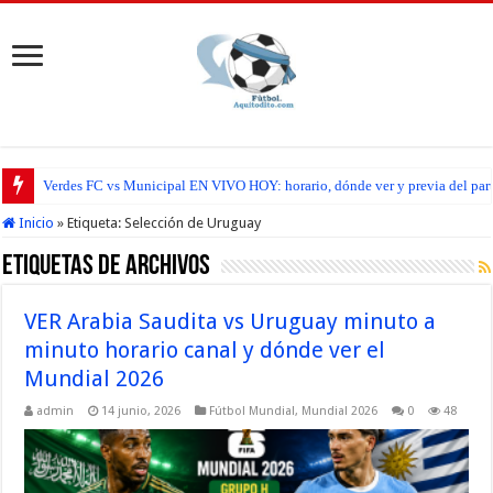
Verdes FC vs Municipal EN VIVO HOY: horario, dónde ver y previa del par
Inicio
»
Etiqueta:
Selección de Uruguay
Etiquetas de Archivos
VER Arabia Saudita vs Uruguay minuto a
minuto horario canal y dónde ver el
Mundial 2026
admin
14 junio, 2026
Fútbol Mundial
,
Mundial 2026
0
48