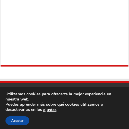
Utilizamos cookies para ofrecerte la mejor experiencia en
nuestra web.
Puedes aprender más sobre qué cookies utilizamos o
desactivarlas en los
.
ajustes
Copyright © 2013
Fútbol Mundial
Derechos Reservados, con Excepción del
Contenido Proveniente de Terceros.
Aceptar