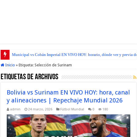
Municipal vs Cobán Imperial EN VIVO HOY: horario, dónde ver y previa del
Inicio
»
Etiqueta:
Selección de Surinam
Etiquetas de Archivos
Bolivia vs Surinam EN VIVO HOY: hora, canal
y alineaciones | Repechaje Mundial 2026
admin
24 marzo, 2026
Fútbol Mundial
0
180