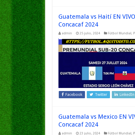
Guatemala vs Haití EN VIV
Concacaf 2024
admin
25 julio, 2024
Fútbol Mundial
,
P
Facebook
Twitter
LinkedIn
Guatemala vs Mexico EN VI
Concacaf 2024
admin
23 julio, 2024
Fútbol Mundial
,
P