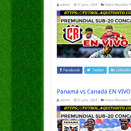
admin
31 julio, 2024
Fútbol Mundial
,
P
Facebook
Twitter
LinkedIn
Panamá vs Canadá EN VIVO P
admin
31 julio, 2024
Fútbol Mundial
,
P