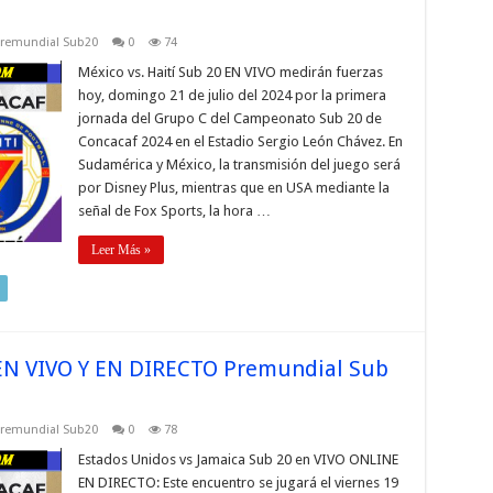
remundial Sub20
0
74
México vs. Haití Sub 20 EN VIVO medirán fuerzas
hoy, domingo 21 de julio del 2024 por la primera
jornada del Grupo C del Campeonato Sub 20 de
Concacaf 2024 en el Estadio Sergio León Chávez. En
Sudamérica y México, la transmisión del juego será
por Disney Plus, mientras que en USA mediante la
señal de Fox Sports, la hora …
Leer Más »
 EN VIVO Y EN DIRECTO Premundial Sub
remundial Sub20
0
78
Estados Unidos vs Jamaica Sub 20 en VIVO ONLINE
EN DIRECTO: Este encuentro se jugará el viernes 19