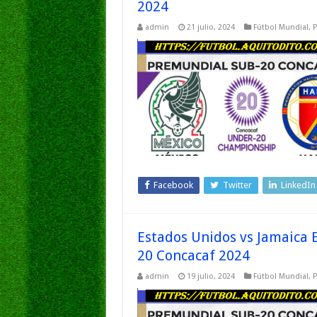
2024
admin
21 julio, 2024
Fútbol Mundial
,
P
Facebook
Twitter
LinkedIn
Estados Unidos vs Jamaica
20 Concacaf 2024
admin
19 julio, 2024
Fútbol Mundial
,
P