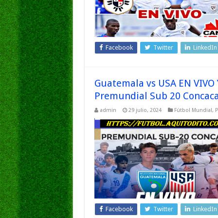
Facebook
Twitter
LinkedIn
Guatemala vs USA EN VIVO 
Premundial Sub 20 Concaca
admin
29 julio, 2024
Fútbol Mundial
,
P
Facebook
Twitter
LinkedIn