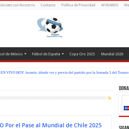
únciate con Nosotros
Contacto
Política de Privacidad
AYUDANOS
We
bol de México
Fútbol de España
Copa Oro 2025
Mundial 2026
z EN VIVO HOY: horario, dónde ver y previa del partido por la Jornada 3 del Torn
Dona
O Por el Pase al Mundial de Chile 2025
Sigan