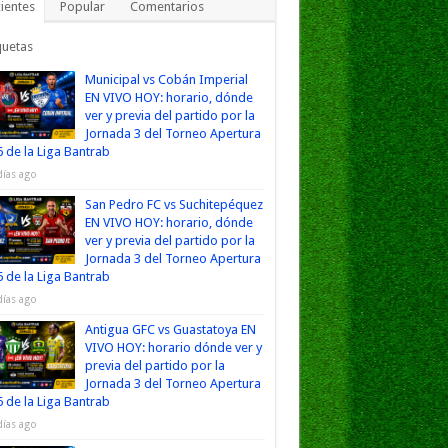
ientes
Popular
Comentarios
quetas
Municipal vs Cobán Imperial
EN VIVO HOY: horario, dónde
ver y previa del partido por la
Jornada 3 del Torneo Apertura
 de la Liga Bantrab
días ago
San Pedro FC vs Suchitepéquez
EN VIVO HOY: horario, dónde
ver y previa del partido por la
Jornada 3 del Torneo Apertura
 de la Liga Bantrab
días ago
Antigua GFC vs Guastatoya EN
VIVO HOY: horario dónde ver y
previa del partido por la
Jornada 3 del Torneo Apertura
 de la Liga Bantrab
días ago