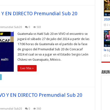
O Y EN DIRECTO Premundial Sub 20
2026
2 
remundial Sub20
0
503
Guatemala vs Haití Sub 20 en VIVO el encuentro se
jugará el sábado 27 de julio del 2024 a partir de las
17:06 horas de Guatemala en el partido de la fase
de grupos del Premundial Sub 20 de Concacaf
la L
2024 el cual se va a jugar en el Estadio Sergio León
2 
Chávez en Guanajuato, México.
Leer Más »
Anun
VO Y EN DIRECTO Premundial Sub 20
remundial Sub20
0
360