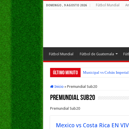
Fútbol Mundial
An
DOMINGO , 9 AGOSTO 2026
Fútbol Mundial
Fútbol de Guatemala
Fút
Último Minuto
San Pedro FC vs Suchitepéque
Inicio
»
Premundial Sub20
Premundial Sub20
Premundial Sub20
Mexico vs Costa Rica EN VIV