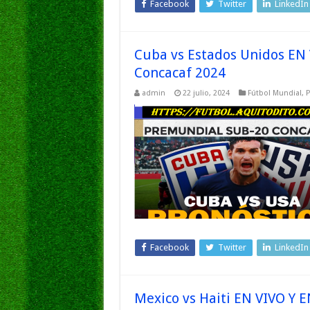
Facebook
Twitter
LinkedIn
Cuba vs Estados Unidos EN
Concacaf 2024
admin
22 julio, 2024
Fútbol Mundial
,
P
Facebook
Twitter
LinkedIn
Mexico vs Haiti EN VIVO Y