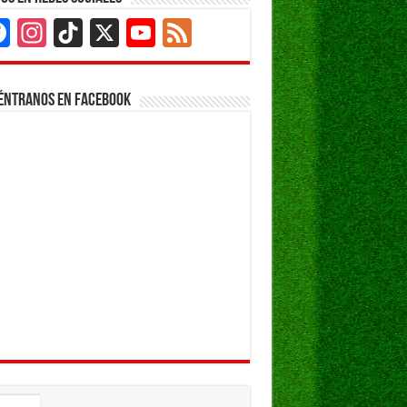
Facebook
Instagram
TikTok
X
YouTube
Feed
Channel
éntranos en Facebook