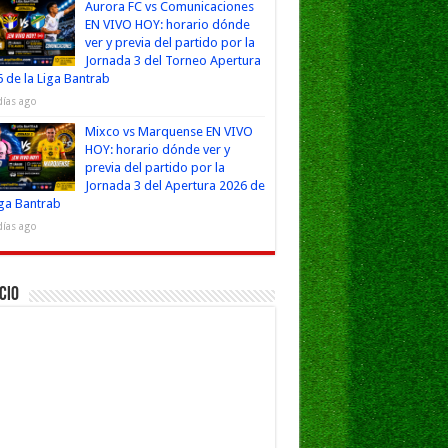
Aurora FC vs Comunicaciones
EN VIVO HOY: horario dónde
ver y previa del partido por la
Jornada 3 del Torneo Apertura
 de la Liga Bantrab
días ago
Mixco vs Marquense EN VIVO
HOY: horario dónde ver y
previa del partido por la
Jornada 3 del Apertura 2026 de
iga Bantrab
días ago
cio