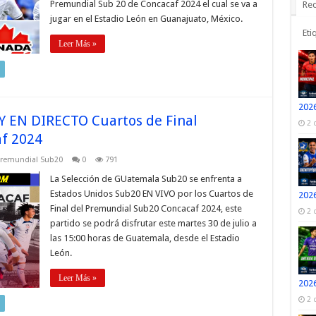
Premundial Sub 20 de Concacaf 2024 el cual se va a
Rec
jugar en el Estadio León en Guanajuato, México.
Eti
Leer Más »
2026
Y EN DIRECTO Cuartos de Final
2 
f 2024
remundial Sub20
0
791
La Selección de GUatemala Sub20 se enfrenta a
Estados Unidos Sub20 EN VIVO por los Cuartos de
2026
Final del Premundial Sub20 Concacaf 2024, este
2 
partido se podrá disfrutar este martes 30 de julio a
las 15:00 horas de Guatemala, desde el Estadio
León.
Leer Más »
2026
2 