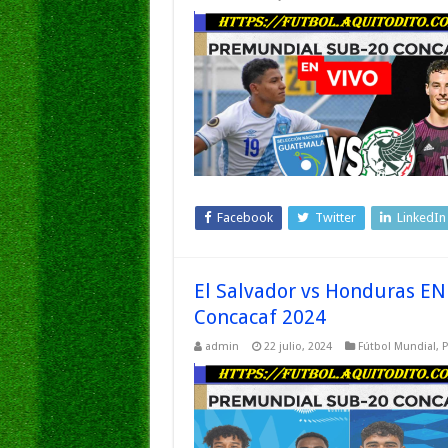
Facebook
Twitter
LinkedIn
El Salvador vs Honduras E
Concacaf 2024
admin
22 julio, 2024
Fútbol Mundial
,
P