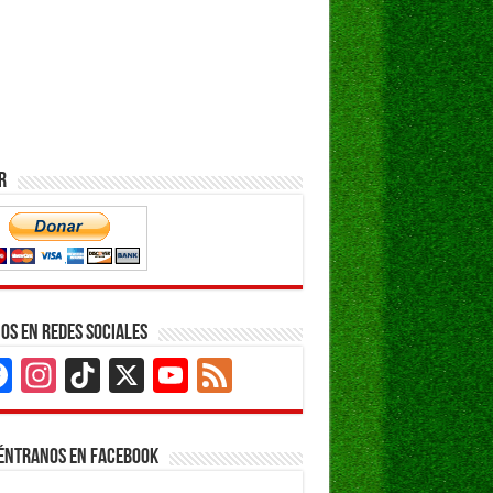
r
os en Redes Sociales
Facebook
Instagram
TikTok
X
YouTube
Feed
Channel
éntranos en Facebook