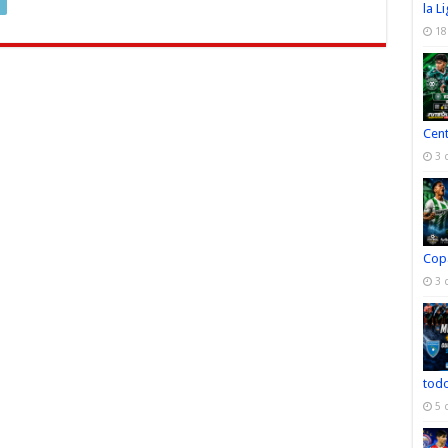
la L
18
Cen
3 
Cop
3 
todo
5 