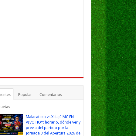
ientes
Popular
Comentarios
quetas
Malacateco vs Xelajú MC EN
VIVO HOY: horario, dónde ver y
previa del partido por la
Jornada 3 del Apertura 2026 de