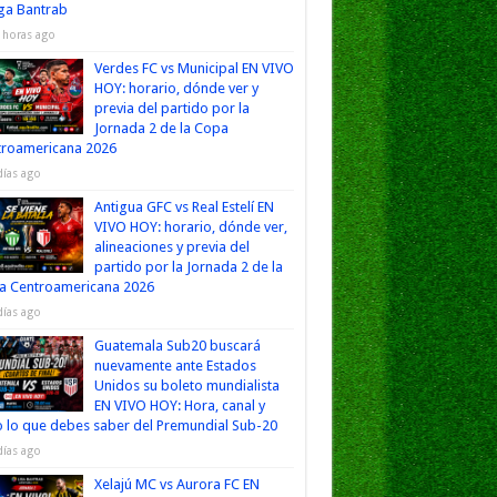
iga Bantrab
 horas ago
Verdes FC vs Municipal EN VIVO
HOY: horario, dónde ver y
previa del partido por la
Jornada 2 de la Copa
troamericana 2026
días ago
Antigua GFC vs Real Estelí EN
VIVO HOY: horario, dónde ver,
alineaciones y previa del
partido por la Jornada 2 de la
a Centroamericana 2026
días ago
Guatemala Sub20 buscará
nuevamente ante Estados
Unidos su boleto mundialista
EN VIVO HOY: Hora, canal y
 lo que debes saber del Premundial Sub-20
días ago
Xelajú MC vs Aurora FC EN