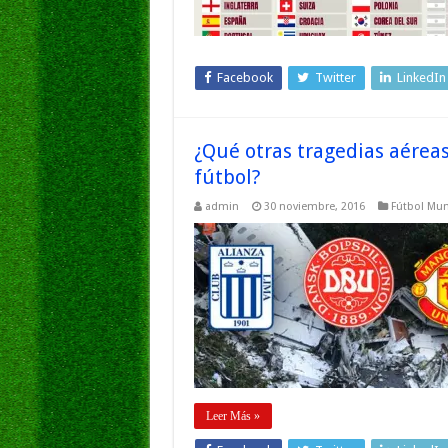
Facebook
Twitter
LinkedIn
¿Qué otras tragedias aérea
fútbol?
admin
30 noviembre, 2016
Fútbol Mun
Leer Más »